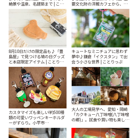
絶景や温泉、名建築まで | こと
要文化財の洋館カフェから、改
りっぷ
札すぐのレトロ喫茶まで~ | こと
りっぷ
8月10日だけの限定品も♪「豊
キュートなミニチュアに思わず
島屋」で見つける鳩の日グッズ
夢中♪鎌倉「イクスタン」で出
と本店限定アイテム | ことりっ
会う小さな世界 | ことりっぷ
ぷ
大人の工場見学へ、愛知・岡崎
カスタマイズも楽しい!約500種
「カクキュー八丁味噌(八丁味噌
類の可愛いワッペンキーホルダ
の郷)」。試食や買い物も楽しみ
ーがずらり。小平市
♪ | ことりっぷ
「Kimamaya T&K」 | ことりっ
ぷ