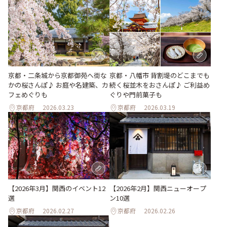
京都・二条城から京都御苑へ街な
京都・八幡市 背割堤のどこまでも
かの桜さんぽ♪ お庭や名建築、カ
続く桜並木をおさんぽ♪ ご利益め
フェめぐりも
ぐりや門前菓子も
京都府
2026.03.23
京都府
2026.03.19
【2026年3月】関西のイベント12
【2026年2月】関西ニューオープ
選
ン10選
京都府
2026.02.27
京都府
2026.02.26