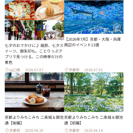
【2026年7月】京都・大阪・兵庫
周辺のイベント13選
七夕のおでかけに♪ 風鈴、七夕ス
イーツ、御朱印も。ことりっぷア
プリで見つける、この時季だけの
景色
山口県
2026.07.07
京都府
2026.07.02
京都よりみちこみち 二条城＆御池
京都よりみちこみち 二条城＆御池
通【後編】
通【前編】
京都府
2026.06.20
京都府
2026.06.14