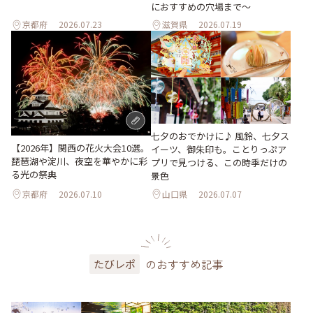
におすすめの穴場まで～
京都府
2026.07.23
滋賀県
2026.07.19
七夕のおでかけに♪ 風鈴、七夕ス
【2026年】関西の花火大会10選。
イーツ、御朱印も。ことりっぷア
琵琶湖や淀川、夜空を華やかに彩
プリで見つける、この時季だけの
る光の祭典
景色
京都府
2026.07.10
山口県
2026.07.07
のおすすめ記事
たびレポ