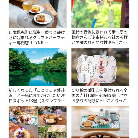
風鈴の音色に誘われて歩く夏の
日本橋兜町に誕生。香りと静け
鎌倉さんぽ♪由緒ある社の参拝
さに包まれるクラフトハーブテ
と老舗のひんやり甘味も | こと
ィー専門店「TYNK
りっぷ
Kabutocho」 | ことりっぷ
新しくなった「ことりっぷ軽井
切り絵の御朱印を受けられる全
沢」と一緒におでかけしたい注
国の寺社10選〜繊細な美しさを
目スポット13選【スタンプラリ
お参りの記念に〜 | ことりっぷ
ー開催中】 | ことりっぷ