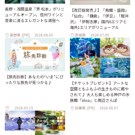
長野・浅間温泉「界 松本」がリニ
【改訂版発売♪】「角館・盛岡」
ューアルオープン。信州ワインと
「仙台」「鎌倉」「伊豆」「軽井
音楽に浸るエレガントな湯宿へ
沢」「伊勢志摩」国内6エリアと
海外1エリアがリニューアル
長野県
[PR]
2026.08.05
宮城県
2026.07.09
【旅先診断】あなたの“いま”にぴ
ったりな旅先が見つかる♪
【チケットプレゼント】アートな
空間ともふもふの生きものに癒や
されて♪ 大人も楽しめる神戸の水
族館「átoa」と周辺さんぽ
2026.05.15
兵庫県
[PR]
2026.08.07