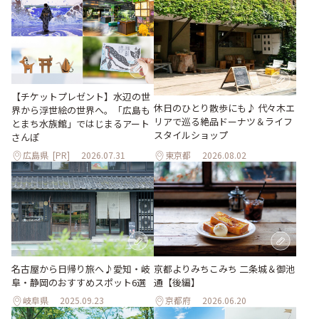
【チケットプレゼント】水辺の世
休日のひとり散歩にも♪ 代々木エ
界から浮世絵の世界へ。「広島も
リアで巡る絶品ドーナツ＆ライフ
とまち水族館」ではじまるアート
スタイルショップ
さんぽ
広島県
[PR]
2026.07.31
東京都
2026.08.02
名古屋から日帰り旅へ♪愛知・岐
京都よりみちこみち 二条城＆御池
阜・静岡のおすすめスポット6選
通【後編】
岐阜県
2025.09.23
京都府
2026.06.20