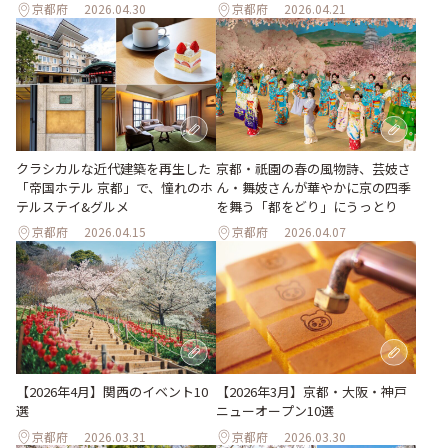
京都府
2026.04.30
京都府
2026.04.21
クラシカルな近代建築を再生した
京都・祇園の春の風物詩、芸妓さ
「帝国ホテル 京都」で、憧れのホ
ん・舞妓さんが華やかに京の四季
テルステイ&グルメ
を舞う「都をどり」にうっとり
京都府
2026.04.15
京都府
2026.04.07
【2026年4月】関西のイベント10
【2026年3月】京都・大阪・神戸
選
ニューオープン10選
京都府
2026.03.31
京都府
2026.03.30