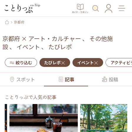
ガイド・マガジン
京都府
京都府
×
アート・カルチャー
、
その他施
設
、
イベント
、
たびレポ
絞り込む
たびレポ
イベント
アクティビ
スポット
記事
投稿
ことりっぷで人気の記事