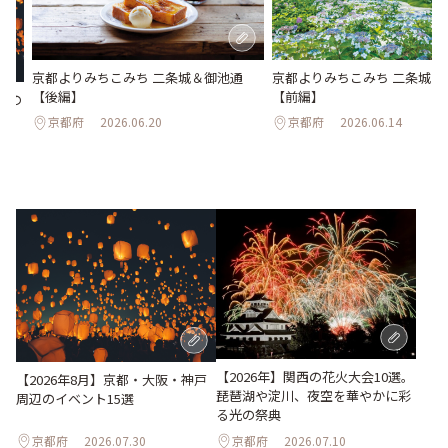
京都よりみちこみち 二条城＆御池通
京都よりみちこみち 二条城＆
【後編】
【前編】
辺の
京都府
2026.06.20
京都府
2026.06.14
【2026年】関西の花火大会10選。
【2026年8月】京都・大阪・神戸
琵琶湖や淀川、夜空を華やかに彩
周辺のイベント15選
る光の祭典
京都府
2026.07.30
京都府
2026.07.10