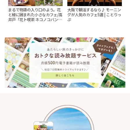
まるで物語の入り口のよう。花
大阪で朝活するなら♪ モーニン
と緑に囲まれた小さなカフェ/高
グが人気のカフェ5選 | ことりっ
井戸「花ト喫茶 ネコノコバン」
ぷ
| ことりっぷ