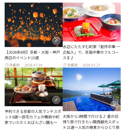
水辺にたたずむ町家「創作中華 一
之船入」で、京風中華のフルコー
【2026年8月】京都・大阪・神戸
スを♪
周辺のイベント15選
京都府
2026.07.30
京都府
2026.07.27
予約できる京都の人気ランチスポ
大阪から2時間で行ける♪ 夏の日
ット8選～邸宅カフェの鴨粥や町
帰り旅で行きたい関西観光スポッ
家でいただくおばんざい膳も～
ト21選～人気の絶景からひとり旅