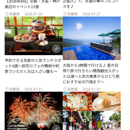
之船入」で、京風中華のフルコー
【2026年8月】京都・大阪・神戸
スを♪
周辺のイベント15選
京都府
2026.07.30
京都府
2026.07.27
予約できる京都の人気ランチスポ
大阪から2時間で行ける♪ 夏の日
ット8選～邸宅カフェの鴨粥や町
帰り旅で行きたい関西観光スポッ
家でいただくおばんざい膳も～
ト21選～人気の絶景からひとり旅
におすすめの穴場まで～
京都府
2026.07.23
滋賀県
2026.07.19