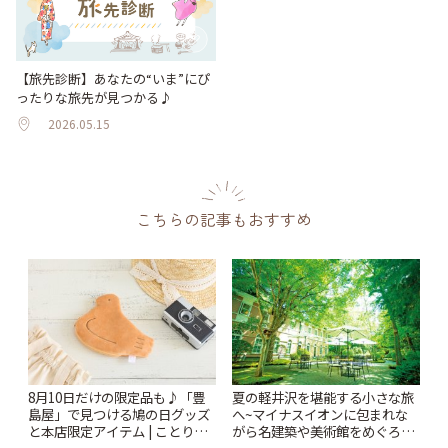
【旅先診断】あなたの“いま”にぴ
ったりな旅先が見つかる♪
2026.05.15
こちらの記事もおすすめ
8月10日だけの限定品も♪「豊
夏の軽井沢を堪能する小さな旅
島屋」で見つける鳩の日グッズ
へ~マイナスイオンに包まれな
と本店限定アイテム | ことりっ
がら名建築や美術館をめぐろう
ぷ
~ | ことりっぷ