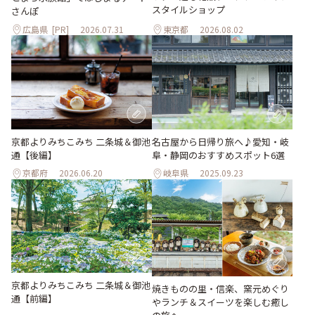
スタイルショップ
さんぽ
広島県
[PR]
2026.07.31
東京都
2026.08.02
京都よりみちこみち 二条城＆御池
名古屋から日帰り旅へ♪愛知・岐
通【後編】
阜・静岡のおすすめスポット6選
京都府
2026.06.20
岐阜県
2025.09.23
京都よりみちこみち 二条城＆御池
焼きものの里・信楽、窯元めぐり
通【前編】
やランチ＆スイーツを楽しむ癒し