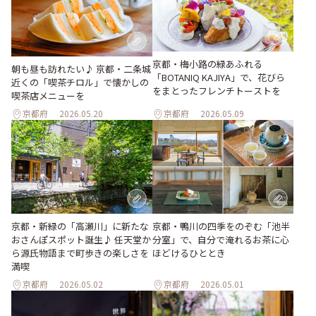
京都・梅小路の緑あふれる
朝も昼も訪れたい♪ 京都・二条城
「BOTANIQ KAJIYA」で、花びら
近くの「喫茶チロル」で懐かしの
をまとったフレンチトーストを
喫茶店メニューを
京都府
2026.05.20
京都府
2026.05.09
京都・新緑の「高瀬川」に新たな
京都・鴨川の四季をのぞむ「池半
おさんぽスポット誕生♪ 任天堂か
分室」で、自分で淹れるお茶に心
ら源氏物語まで町歩きの楽しさを
ほどけるひととき
満喫
京都府
2026.05.02
京都府
2026.05.01