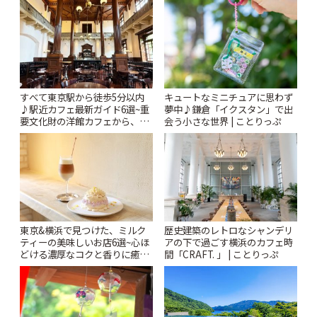
すべて東京駅から徒歩5分以内
キュートなミニチュアに思わず
♪駅近カフェ最新ガイド6選~重
夢中♪鎌倉「イクスタン」で出
要文化財の洋館カフェから、改
会う小さな世界 | ことりっぷ
札すぐのレトロ喫茶まで~ | こと
りっぷ
東京&横浜で見つけた、ミルク
歴史建築のレトロなシャンデリ
ティーの美味しいお店6選~心ほ
アの下で過ごす横浜のカフェ時
どける濃厚なコクと香りに癒や
間「CRAFT. 」 | ことりっぷ
されるティータイム~ | ことりっ
ぷ