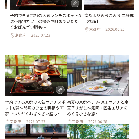
で、
予約できる京都の人気ランチスポット8
京都よりみちこみち 二条城＆
酵
選～邸宅カフェの鴨粥や町家でいただ
【後編】
くおばんざい膳も～
京都府
2026.06.20
京都府
2026.07.23
予約できる京都の人気ランチスポ
初夏の京都へ♪ 納涼床ランチと京
ット8選～邸宅カフェの鴨粥や町
菓子さがし〜祇園・四条エリアを
家でいただくおばんざい膳も～
めぐる小さな旅〜
京都府
2026.07.23
京都府
2026.06.28