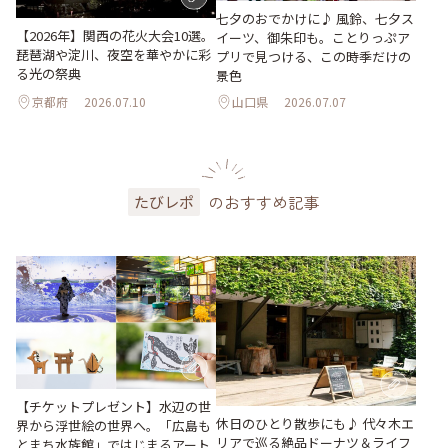
七夕のおでかけに♪ 風鈴、七夕ス
【2026年】関西の花火大会10選。
イーツ、御朱印も。ことりっぷア
琵琶湖や淀川、夜空を華やかに彩
プリで見つける、この時季だけの
る光の祭典
景色
京都府
2026.07.10
山口県
2026.07.07
のおすすめ記事
たびレポ
【チケットプレゼント】水辺の世
休日のひとり散歩にも♪ 代々木エ
界から浮世絵の世界へ。「広島も
リアで巡る絶品ドーナツ＆ライフ
とまち水族館」ではじまるアート