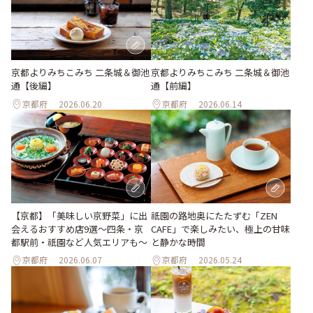
京都よりみちこみち 二条城＆御池
京都よりみちこみち 二条城＆御池
通【後編】
通【前編】
京都府
2026.06.20
京都府
2026.06.14
【京都】「美味しい京野菜」に出
祇園の路地奥にたたずむ「ZEN
会えるおすすめ店9選～四条・京
CAFE」で楽しみたい、極上の甘味
都駅前・祇園など人気エリアも～
と静かな時間
京都府
2026.06.07
京都府
2026.05.24