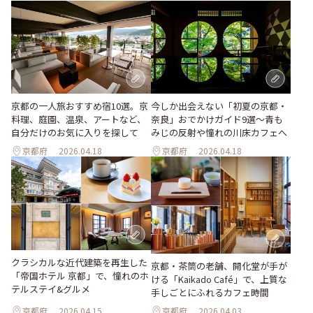
京都の一人旅おすすめ宿10選。京
今しか出会えない「初夏の京都・
料理、庭園、温泉、アートなど、
奈良」おでかけガイド9選～青も
自分だけのお気に入りを探して
みじの反射や憧れの川床カフェへ
京都府
2026.04.18
京都府
2026.04.18
クラシカルな近代建築を再生した
京都・茶筒の老舗、開化堂が手が
「帝国ホテル 京都」で、憧れのホ
ける「Kaikado Café」で、上質な
テルステイ&グルメ
手しごとにふれるカフェ時間
京都府
2026.04.15
京都府
2026.04.03