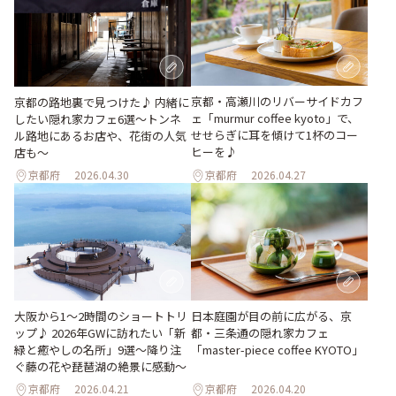
京都・高瀬川のリバーサイドカフ
京都の路地裏で見つけた♪ 内緒に
ェ「murmur coffee kyoto」で、
したい隠れ家カフェ6選～トンネ
せせらぎに耳を傾けて1杯のコー
ル路地にあるお店や、花街の人気
ヒーを♪
店も～
京都府
2026.04.30
京都府
2026.04.27
大阪から1〜2時間のショートトリ
日本庭園が目の前に広がる、京
ップ♪ 2026年GWに訪れたい「新
都・三条通の隠れ家カフェ
緑と癒やしの名所」9選～降り注
「master-piece coffee KYOTO」
ぐ藤の花や琵琶湖の絶景に感動～
京都府
2026.04.21
京都府
2026.04.20