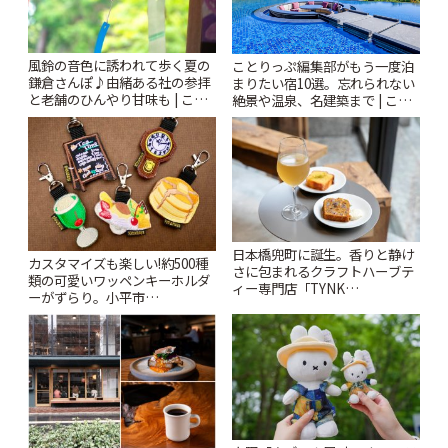
風鈴の音色に誘われて歩く夏の
ことりっぷ編集部がもう一度泊
鎌倉さんぽ♪由緒ある社の参拝
まりたい宿10選。忘れられない
と老舗のひんやり甘味も | こと
絶景や温泉、名建築まで | こと
りっぷ
りっぷ
日本橋兜町に誕生。香りと静け
カスタマイズも楽しい!約500種
さに包まれるクラフトハーブテ
類の可愛いワッペンキーホルダ
ィー専門店「TYNK
ーがずらり。小平市
Kabutocho」 | ことりっぷ
「Kimamaya T&K」 | ことりっ
ぷ