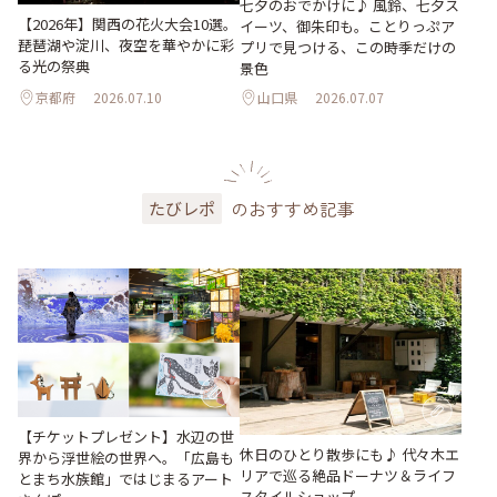
七夕のおでかけに♪ 風鈴、七夕ス
【2026年】関西の花火大会10選。
イーツ、御朱印も。ことりっぷア
琵琶湖や淀川、夜空を華やかに彩
プリで見つける、この時季だけの
る光の祭典
景色
京都府
2026.07.10
山口県
2026.07.07
のおすすめ記事
たびレポ
【チケットプレゼント】水辺の世
休日のひとり散歩にも♪ 代々木エ
界から浮世絵の世界へ。「広島も
リアで巡る絶品ドーナツ＆ライフ
とまち水族館」ではじまるアート
スタイルショップ