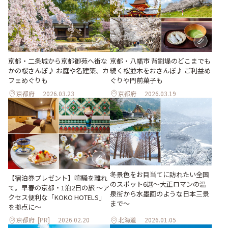
京都・二条城から京都御苑へ街な
京都・八幡市 背割堤のどこまでも
かの桜さんぽ♪ お庭や名建築、カ
続く桜並木をおさんぽ♪ ご利益め
フェめぐりも
ぐりや門前菓子も
京都府
2026.03.23
京都府
2026.03.19
冬景色をお目当てに訪れたい全国
【宿泊券プレゼント】喧騒を離れ
のスポット6選〜大正ロマンの温
て。早春の京都・1泊2日の旅 ～ア
泉街から水墨画のような日本三景
クセス便利な「KOKO HOTELS」
まで〜
を拠点に～
京都府
[PR]
2026.02.20
北海道
2026.01.05