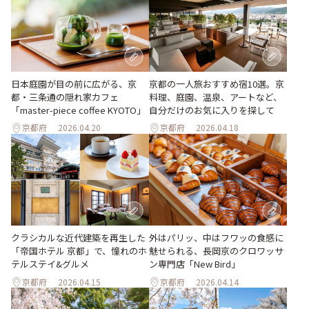
日本庭園が目の前に広がる、京
京都の一人旅おすすめ宿10選。京
都・三条通の隠れ家カフェ
料理、庭園、温泉、アートなど、
「master-piece coffee KYOTO」
自分だけのお気に入りを探して
京都府
2026.04.20
京都府
2026.04.18
クラシカルな近代建築を再生した
外はパリッ、中はフワッの食感に
「帝国ホテル 京都」で、憧れのホ
魅せられる、長岡京のクロワッサ
テルステイ&グルメ
ン専門店「New Bird」
京都府
2026.04.15
京都府
2026.04.14