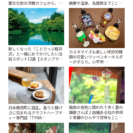
要文化財の洋館カフェから、改
絶景や温泉、名建築まで | こと
札すぐのレトロ喫茶まで~ | こと
りっぷ
りっぷ
新しくなった「ことりっぷ軽井
カスタマイズも楽しい!約500種
沢」と一緒におでかけしたい注
類の可愛いワッペンキーホルダ
目スポット13選【スタンプラリ
ーがずらり。小平市
ー開催中】 | ことりっぷ
「Kimamaya T&K」 | ことりっ
ぷ
風鈴の音色に誘われて歩く夏の
日本橋兜町に誕生。香りと静け
鎌倉さんぽ♪由緒ある社の参拝
さに包まれるクラフトハーブテ
と老舗のひんやり甘味も | こと
ィー専門店「TYNK
りっぷ
Kabutocho」 | ことりっぷ