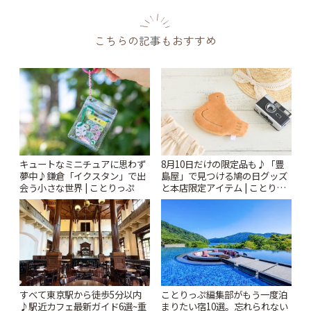
こちらの記事もおすすめ
キュートなミニチュアに思わず
8月10日だけの限定品も♪「豊
夢中♪鎌倉「イクスタン」で出
島屋」で見つける鳩の日グッズ
会う小さな世界 | ことりっぷ
と本店限定アイテム | ことりっ
ぷ
すべて東京駅から徒歩5分以内
ことりっぷ編集部がもう一度泊
♪駅近カフェ最新ガイド6選~重
まりたい宿10選。忘れられない