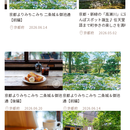
京都・新緑の「高瀬川」に新
通
京都よりみちこみち 二条城＆御池通
んぽスポット誕生♪ 任天堂か
【前編】
語まで町歩きの楽しさを満喫
京都府
2026.06.14
京都府
2026.05.02
京都よりみちこみち 二条城＆御池
京都よりみちこみち 二条城＆御池
通【後編】
通【前編】
京都府
2026.06.20
京都府
2026.06.14