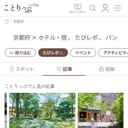
ガイド・マガジン
京都府
京都府
×
ホテル・宿
、
たびレポ
、
パン
絞り込む
たびレポ
イベント
アクティビテ
スポット
記事
投稿
ことりっぷで人気の記事