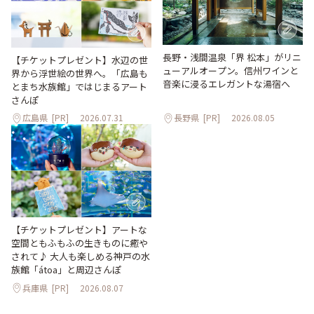
長野・浅間温泉「界 松本」がリニ
【チケットプレゼント】水辺の世
ューアルオープン。信州ワインと
界から浮世絵の世界へ。「広島も
音楽に浸るエレガントな湯宿へ
とまち水族館」ではじまるアート
さんぽ
広島県
[PR]
2026.07.31
長野県
[PR]
2026.08.05
【チケットプレゼント】アートな
空間ともふもふの生きものに癒や
されて♪ 大人も楽しめる神戸の水
族館「átoa」と周辺さんぽ
兵庫県
[PR]
2026.08.07