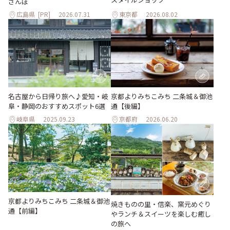
さんぽ
広島県
[PR]
2026.07.31
東京都
2026.08.02
名古屋から日帰り旅へ♪愛知・岐
京都よりみちこみち 二条城＆御池
阜・静岡のおすすめスポット6選
通【後編】
岐阜県
2025.09.23
京都府
2026.06.20
京都よりみちこみち 二条城＆御池
焼きものの里・信楽、窯元めぐり
通【前編】
やランチ＆スイーツを楽しむ癒し
の旅へ