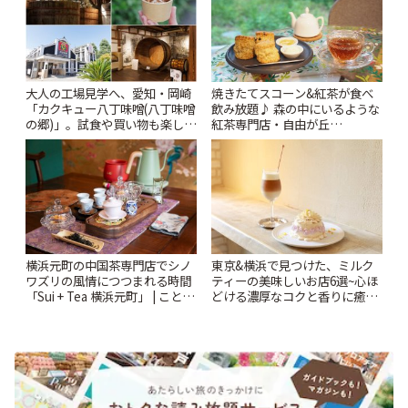
大人の工場見学へ、愛知・岡崎
焼きたてスコーン&紅茶が食べ
「カクキュー八丁味噌(八丁味噌
飲み放題♪ 森の中にいるような
の郷)」。試食や買い物も楽しみ
紅茶専門店・自由が丘
♪ | ことりっぷ
「YOTSUBA TEA」でのんびり
時間 | ことりっぷ
横浜元町の中国茶専門店でシノ
東京&横浜で見つけた、ミルク
ワズリの風情につつまれる時間
ティーの美味しいお店6選~心ほ
「Sui + Tea 横浜元町」 | ことり
どける濃厚なコクと香りに癒や
っぷ
されるティータイム~ | ことりっ
ぷ