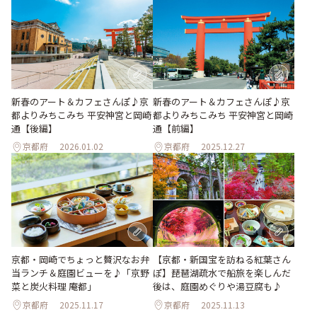
新春のアート＆カフェさんぽ♪京
新春のアート＆カフェさんぽ♪京
都よりみちこみち 平安神宮と岡崎
都よりみちこみち 平安神宮と岡崎
通【後編】
通【前編】
京都府
2026.01.02
京都府
2025.12.27
京都・岡崎でちょっと贅沢なお弁
【京都・新国宝を訪ねる紅葉さん
当ランチ＆庭園ビューを♪「京野
ぽ】琵琶湖疏水で船旅を楽しんだ
菜と炭火料理 庵都」
後は、庭園めぐりや湯豆腐も♪
京都府
2025.11.17
京都府
2025.11.13