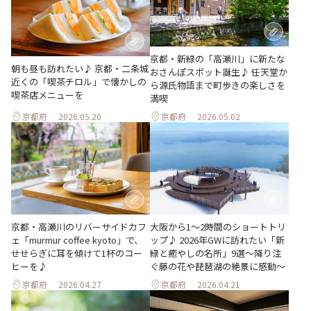
京都・新緑の「高瀬川」に新たな
朝も昼も訪れたい♪ 京都・二条城
おさんぽスポット誕生♪ 任天堂か
近くの「喫茶チロル」で懐かしの
ら源氏物語まで町歩きの楽しさを
喫茶店メニューを
満喫
京都府
2026.05.20
京都府
2026.05.02
京都・高瀬川のリバーサイドカフ
大阪から1〜2時間のショートトリ
ェ「murmur coffee kyoto」で、
ップ♪ 2026年GWに訪れたい「新
せせらぎに耳を傾けて1杯のコー
緑と癒やしの名所」9選～降り注
ヒーを♪
ぐ藤の花や琵琶湖の絶景に感動～
京都府
2026.04.27
京都府
2026.04.21