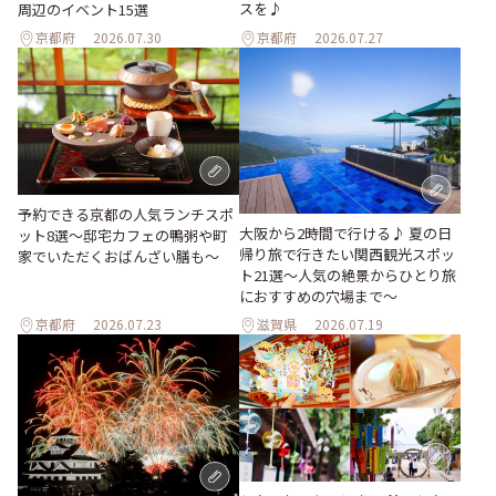
スを♪
周辺のイベント15選
京都府
2026.07.30
京都府
2026.07.27
予約できる京都の人気ランチスポ
大阪から2時間で行ける♪ 夏の日
ット8選～邸宅カフェの鴨粥や町
帰り旅で行きたい関西観光スポッ
家でいただくおばんざい膳も～
ト21選～人気の絶景からひとり旅
におすすめの穴場まで～
京都府
2026.07.23
滋賀県
2026.07.19