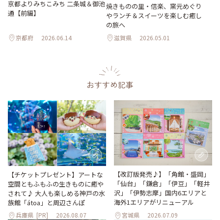
京都よりみちこみち 二条城＆御池
焼きものの里・信楽、窯元めぐり
通【前編】
やランチ＆スイーツを楽しむ癒し
の旅へ
京都府
2026.06.14
滋賀県
2026.05.01
おすすめ記事
【改訂版発売♪】「角館・盛岡」
【チケットプレゼント】アートな
「仙台」「鎌倉」「伊豆」「軽井
空間ともふもふの生きものに癒や
沢」「伊勢志摩」国内6エリアと
されて♪ 大人も楽しめる神戸の水
海外1エリアがリニューアル
族館「átoa」と周辺さんぽ
兵庫県
[PR]
2026.08.07
宮城県
2026.07.09