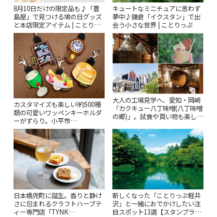
8月10日だけの限定品も♪「豊
キュートなミニチュアに思わず
島屋」で見つける鳩の日グッズ
夢中♪鎌倉「イクスタン」で出
と本店限定アイテム | ことりっ
会う小さな世界 | ことりっぷ
ぷ
大人の工場見学へ、愛知・岡崎
カスタマイズも楽しい!約500種
「カクキュー八丁味噌(八丁味噌
類の可愛いワッペンキーホルダ
の郷)」。試食や買い物も楽しみ
ーがずらり。小平市
♪ | ことりっぷ
「Kimamaya T&K」 | ことりっ
ぷ
日本橋兜町に誕生。香りと静け
新しくなった「ことりっぷ軽井
さに包まれるクラフトハーブテ
沢」と一緒におでかけしたい注
ィー専門店「TYNK
目スポット13選【スタンプラリ