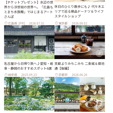
【チケットプレゼント】水辺の世
休日のひとり散歩にも♪ 代々木エ
界から浮世絵の世界へ。「広島も
リアで巡る絶品ドーナツ＆ライフ
とまち水族館」ではじまるアート
スタイルショップ
さんぽ
広島県
[PR]
2026.07.31
東京都
2026.08.02
名古屋から日帰り旅へ♪愛知・岐
京都よりみちこみち 二条城＆御池
阜・静岡のおすすめスポット6選
通【後編】
岐阜県
2025.09.23
京都府
2026.06.20