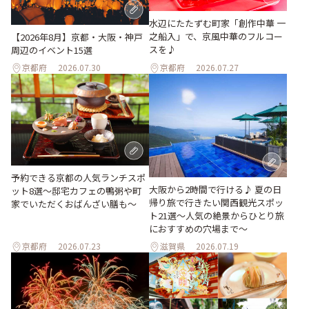
水辺にたたずむ町家「創作中華 一
之船入」で、京風中華のフルコー
【2026年8月】京都・大阪・神戸
スを♪
周辺のイベント15選
京都府
2026.07.30
京都府
2026.07.27
予約できる京都の人気ランチスポ
大阪から2時間で行ける♪ 夏の日
ット8選～邸宅カフェの鴨粥や町
帰り旅で行きたい関西観光スポッ
家でいただくおばんざい膳も～
ト21選～人気の絶景からひとり旅
におすすめの穴場まで～
京都府
2026.07.23
滋賀県
2026.07.19