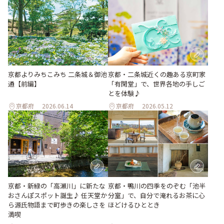
京都よりみちこみち 二条城＆御池
京都・二条城近くの趣ある京町家
通【前編】
「有閑堂」で、世界各地の手しご
とを体験♪
京都府
2026.06.14
京都府
2026.05.12
京都・新緑の「高瀬川」に新たな
京都・鴨川の四季をのぞむ「池半
おさんぽスポット誕生♪ 任天堂か
分室」で、自分で淹れるお茶に心
ら源氏物語まで町歩きの楽しさを
ほどけるひととき
満喫