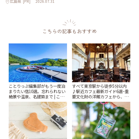
広島県
[PR]
2026.07.31
こちらの記事もおすすめ
ことりっぷ編集部がもう一度泊
すべて東京駅から徒歩5分以内
まりたい宿10選。忘れられない
♪駅近カフェ最新ガイド6選~重
絶景や温泉、名建築まで | こと
要文化財の洋館カフェから、改
りっぷ
札すぐのレトロ喫茶まで~ | こと
りっぷ