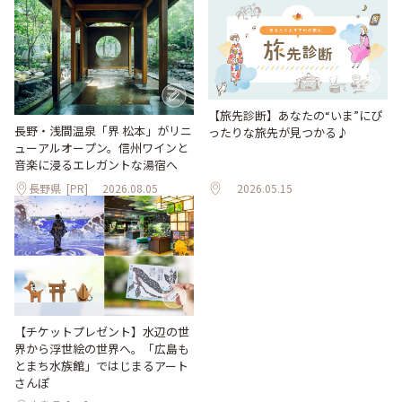
【旅先診断】あなたの“いま”にぴ
長野・浅間温泉「界 松本」がリニ
ったりな旅先が見つかる♪
ューアルオープン。信州ワインと
音楽に浸るエレガントな湯宿へ
長野県
[PR]
2026.08.05
2026.05.15
【チケットプレゼント】水辺の世
界から浮世絵の世界へ。「広島も
とまち水族館」ではじまるアート
さんぽ