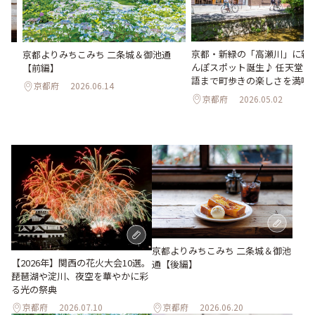
京都・新緑の「高瀬川」に新
通
京都よりみちこみち 二条城＆御池通
んぽスポット誕生♪ 任天堂か
【前編】
語まで町歩きの楽しさを満喫
京都府
2026.06.14
京都府
2026.05.02
京都よりみちこみち 二条城＆御池
【2026年】関西の花火大会10選。
通【後編】
琵琶湖や淀川、夜空を華やかに彩
る光の祭典
京都府
2026.07.10
京都府
2026.06.20