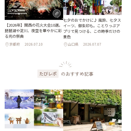
七夕のおでかけに♪ 風鈴、七夕ス
【2026年】関西の花火大会10選。
イーツ、御朱印も。ことりっぷア
琵琶湖や淀川、夜空を華やかに彩
プリで見つける、この時季だけの
る光の祭典
景色
京都府
2026.07.10
山口県
2026.07.07
のおすすめ記事
たびレポ