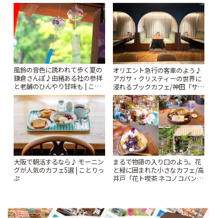
Kabutocho」 | ことりっぷ
ー開催中】 | ことりっぷ
風鈴の音色に誘われて歩く夏の
オリエント急行の客車のよう♪
鎌倉さんぽ♪由緒ある社の参拝
アガサ・クリスティーの世界に
と老舗のひんやり甘味も | こと
浸れるブックカフェ/神田「サロ
りっぷ
ンクリスティ」 | ことりっぷ
大阪で朝活するなら♪ モーニン
まるで物語の入り口のよう。花
グが人気のカフェ5選 | ことりっ
と緑に囲まれた小さなカフェ/高
ぷ
井戸「花ト喫茶 ネコノコバン」
| ことりっぷ