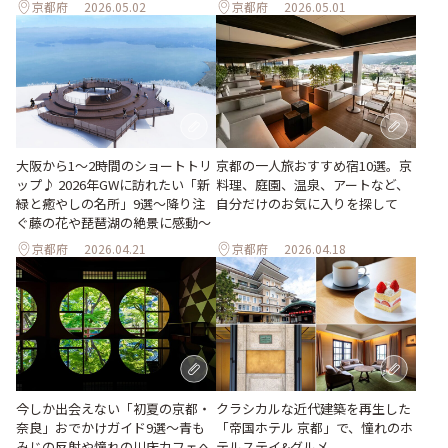
京都府
2026.05.02
京都府
2026.05.01
大阪から1〜2時間のショートトリ
京都の一人旅おすすめ宿10選。京
ップ♪ 2026年GWに訪れたい「新
料理、庭園、温泉、アートなど、
緑と癒やしの名所」9選～降り注
自分だけのお気に入りを探して
ぐ藤の花や琵琶湖の絶景に感動～
京都府
2026.04.21
京都府
2026.04.18
今しか出会えない「初夏の京都・
クラシカルな近代建築を再生した
奈良」おでかけガイド9選～青も
「帝国ホテル 京都」で、憧れのホ
みじの反射や憧れの川床カフェへ
テルステイ&グルメ