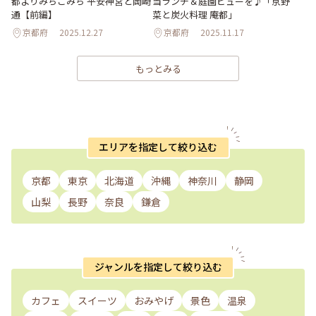
都よりみちこみち 平安神宮と岡崎
当ランチ＆庭園ビューを♪「京野
通【前編】
菜と炭火料理 庵都」
京都府
2025.12.27
京都府
2025.11.17
もっとみる
エリアを指定して絞り込む
京都
東京
北海道
沖縄
神奈川
静岡
山梨
長野
奈良
鎌倉
ジャンルを指定して絞り込む
カフェ
スイーツ
おみやげ
景色
温泉