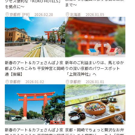
クセス便利な「KOKO HOTELS」
まで〜
を拠点に～
京都府
[PR]
2026.02.20
北海道
2026.01.05
新春のアート＆カフェさんぽ♪京
新年のご利益まいりは、馬とゆか
都よりみちこみち 平安神宮と岡崎
りの深い京都のパワースポット
通【後編】
「上賀茂神社」へ
京都府
2026.01.02
京都府
2026.01.01
新春のアート＆カフェさんぽ♪京
京都・岡崎でちょっと贅沢なお弁