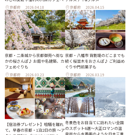
京都府
2026.04.18
京都府
2026.04.15
京都・二条城から京都御苑へ街な
京都・八幡市 背割堤のどこまでも
かの桜さんぽ♪ お庭や名建築、カ
続く桜並木をおさんぽ♪ ご利益め
フェめぐりも
ぐりや門前菓子も
京都府
2026.03.23
京都府
2026.03.19
冬景色をお目当てに訪れたい全国
【宿泊券プレゼント】喧騒を離れ
のスポット6選〜大正ロマンの温
て。早春の京都・1泊2日の旅 ～ア
泉街から水墨画のような日本三景