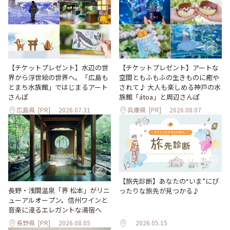
【チケットプレゼント】水辺の世
【チケットプレゼント】アートな
界から浮世絵の世界へ。「広島も
空間ともふもふの生きものに癒や
とまち水族館」ではじまるアート
されて♪ 大人も楽しめる神戸の水
さんぽ
族館「átoa」と周辺さんぽ
広島県
[PR]
2026.07.31
兵庫県
[PR]
2026.08.07
【旅先診断】あなたの“いま”にぴ
長野・浅間温泉「界 松本」がリニ
ったりな旅先が見つかる♪
ューアルオープン。信州ワインと
音楽に浸るエレガントな湯宿へ
長野県
[PR]
2026.08.05
2026.05.15