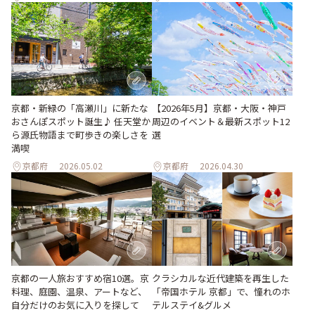
京都・新緑の「高瀬川」に新たな
【2026年5月】京都・大阪・神戸
おさんぽスポット誕生♪ 任天堂か
周辺のイベント＆最新スポット12
ら源氏物語まで町歩きの楽しさを
選
満喫
京都府
2026.05.02
京都府
2026.04.30
京都の一人旅おすすめ宿10選。京
クラシカルな近代建築を再生した
料理、庭園、温泉、アートなど、
「帝国ホテル 京都」で、憧れのホ
自分だけのお気に入りを探して
テルステイ&グルメ