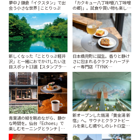
夢中♪鎌倉「イクスタン」で出
「カクキュー八丁味噌(八丁味噌
会う小さな世界 | ことりっぷ
の郷)」。試食や買い物も楽しみ
♪ | ことりっぷ
新しくなった「ことりっぷ軽井
日本橋兜町に誕生。香りと静け
沢」と一緒におでかけしたい注
さに包まれるクラフトハーブテ
目スポット13選【スタンプラリ
ィー専門店「TYNK
ー開催中】 | ことりっぷ
Kabutocho」 | ことりっぷ
新オープンした銭湯「黄金湯 新
青葉通の緑を眺めながら、静か
宿」へ。サウナとクラフトビー
な時間を。仙台「Echoes」で
ルを楽しむ癒やしのレトロ空間
楽しむモーニングとランチ | こ
| ことりっぷ
とりっぷ