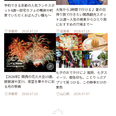
予約できる京都の人気ランチスポ
大阪から2時間で行ける♪ 夏の日
ット8選～邸宅カフェの鴨粥や町
帰り旅で行きたい関西観光スポッ
家でいただくおばんざい膳も～
ト21選～人気の絶景からひとり旅
におすすめの穴場まで～
京都府
2026.07.23
滋賀県
2026.07.19
七夕のおでかけに♪ 風鈴、七夕ス
【2026年】関西の花火大会10選。
イーツ、御朱印も。ことりっぷア
琵琶湖や淀川、夜空を華やかに彩
プリで見つける、この時季だけの
る光の祭典
景色
京都府
2026.07.10
山口県
2026.07.07