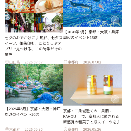
【2026年7月】京都・大阪・兵庫
周辺のイベント13選
七夕のおでかけに♪ 風鈴、七夕ス
イーツ、御朱印も。ことりっぷア
プリで見つける、この時季だけの
景色
山口県
2026.07.07
京都府
2026.07.02
【2026年6月】京都・大阪・神戸
京都・二条城近くの「果朋 -
周辺のイベント10選
KAHOU-」で、京都人に愛される
新感覚の和菓子と瓶スイーツを♪
京都府
2026.05.30
京都府
2026.05.26