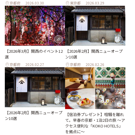
京都府
2026.03.30
東京都
2026.03.29
【2026年3月】関西のイベント12
【2026年2月】関西ニューオープ
選
ン10選
京都府
2026.02.27
京都府
2026.02.26
【2026年2月】関西ニューオープ
【宿泊券プレゼント】喧騒を離れ
ン10選
て。早春の京都・1泊2日の旅 ～ア
クセス便利な「KOKO HOTELS」
を拠点に～