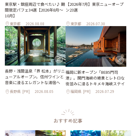
東京駅・銀座周辺で食べたい♪ 期
【2026年7月】東京ニューオープ
間限定パフェ34選【2026年8月～
ン23選
10月】
東京都
2026.08.08
東京都
2026.07.30
長野・浅間温泉「界 松本」がリニ
福岡に新オープン「BEB5門司
ューアルオープン。信州ワインと
港」。関門海峡の絶景とレトロな
音楽に浸るエレガントな湯宿へ
街並みに浸るトキメキ海峡ステイ
長野県
[PR]
2026.08.05
福岡県
[PR]
2026.07.29
おすすめ記事