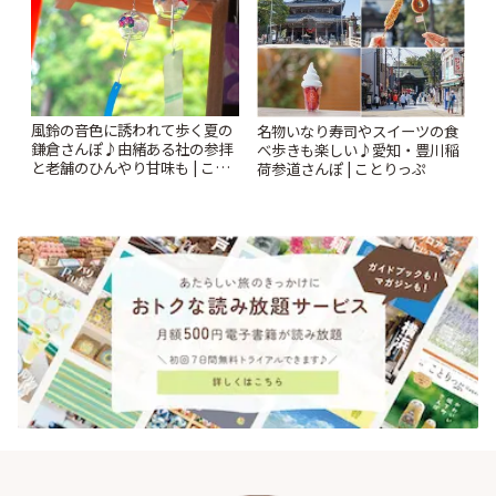
風鈴の音色に誘われて歩く夏の
名物いなり寿司やスイーツの食
鎌倉さんぽ♪由緒ある社の参拝
べ歩きも楽しい♪愛知・豊川稲
と老舗のひんやり甘味も | こと
荷参道さんぽ | ことりっぷ
りっぷ