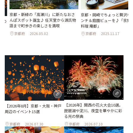
京都・新緑の「高瀬川」に新たなおさ
京都・岡崎でちょっと贅沢な
んぽスポット誕生♪ 任天堂から源氏物
ンチ＆庭園ビューを♪「京野
辺の
語まで町歩きの楽しさを満喫
料理 庵都」
京都府
2026.05.02
京都府
2025.11.17
【2026年】関西の花火大会10選。
【2026年8月】京都・大阪・神戸
琵琶湖や淀川、夜空を華やかに彩
周辺のイベント15選
る光の祭典
京都府
2026.07.30
京都府
2026.07.10