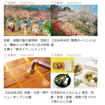
京都府
2026.04.18
京都府
2026.04.15
京都・祇園の春の風物詩、芸妓さ
【2026年4月】関西のイベント10
ん・舞妓さんが華やかに京の四季
選
を舞う「都をどり」にうっとり
京都府
2026.04.07
京都府
2026.03.31
お花見のおともにも♪ 東京・京
【2026年3月】京都・大阪・神戸
都・奈良・愛媛・鳥取で見つけた
ニューオープン10選
三色だんご６選