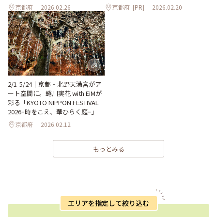
京都府
2026.02.26
京都府
[PR]
2026.02.20
2/1-5/24｜京都・北野天満宮がア
ート空間に。蜷川実花 with EiMが
彩る「KYOTO NIPPON FESTIVAL
2026ｰ時をこえ、華ひらく庭ｰ」
京都府
2026.02.12
もっとみる
エリアを指定して絞り込む