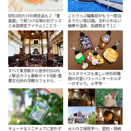
8月10日だけの限定品も♪「豊
ことりっぷ編集部がもう一度泊
島屋」で見つける鳩の日グッズ
まりたい宿10選。忘れられない
と本店限定アイテム | ことりっ
絶景や温泉、名建築まで | こと
ぷ
りっぷ
すべて東京駅から徒歩5分以内
カスタマイズも楽しい!約500種
♪駅近カフェ最新ガイド6選~重
類の可愛いワッペンキーホルダ
要文化財の洋館カフェから、改
ーがずらり。小平市
札すぐのレトロ喫茶まで~ | こと
「Kimamaya T&K」 | ことりっ
りっぷ
ぷ
キュートなミニチュアに思わず
大人の工場見学へ、愛知・岡崎