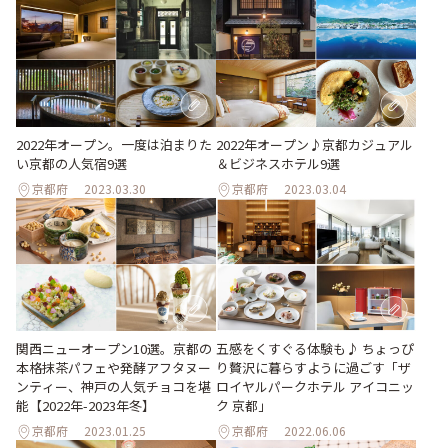
2022年オープン。一度は泊まりた
2022年オープン♪京都カジュアル
い京都の人気宿9選
＆ビジネスホテル9選
京都府
2023.03.30
京都府
2023.03.04
関西ニューオープン10選。京都の
五感をくすぐる体験も♪ ちょっぴ
本格抹茶パフェや発酵アフタヌー
り贅沢に暮らすように過ごす「ザ
ンティー、神戸の人気チョコを堪
ロイヤルパークホテル アイコニッ
能【2022年-2023年冬】
ク 京都」
京都府
2023.01.25
京都府
2022.06.06