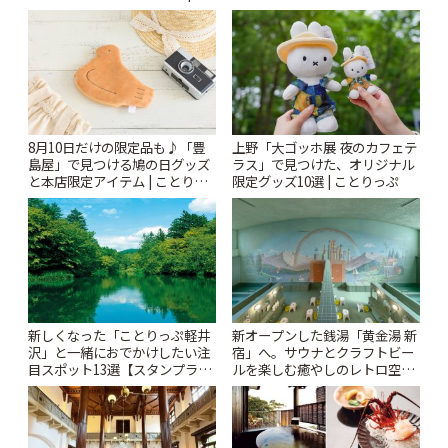
とりっぷ
「Kimamaya T&K」 | ことりっ
ぷ
8月10日だけの限定品も♪「豊
上野「大ゴッホ展 夜のカフェテ
島屋」で見つける鳩の日グッズ
ラス」で見つけた、オリジナル
と本店限定アイテム | ことりっ
限定グッズ10選 | ことりっぷ
ぷ
新しくなった「ことりっぷ軽井
新オープンした銭湯「黄金湯 新
沢」と一緒におでかけしたい注
宿」へ。サウナとクラフトビー
目スポット13選【スタンプラリ
ルを楽しむ癒やしのレトロ空間
ー開催中】 | ことりっぷ
| ことりっぷ