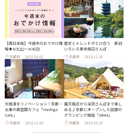
【西日本版】今週末のおでかけ情
歴史とトレンドがとけ合う 新旧
報♦︎4/3(土)〜4/4(日)
いろいろ東寺周辺さんぽ
京都府
2021.04.01
京都府
2018.12.26
元銭湯をリノベーション！京都・
露天風呂から渓流さんぽまで楽し
太秦の異空間カフェ「Hashigo
める♪京都にオープンした話題の
Cafe」
グランピング施設「GRAX」
京都府
2018.11.06
京都府
2016.09.28