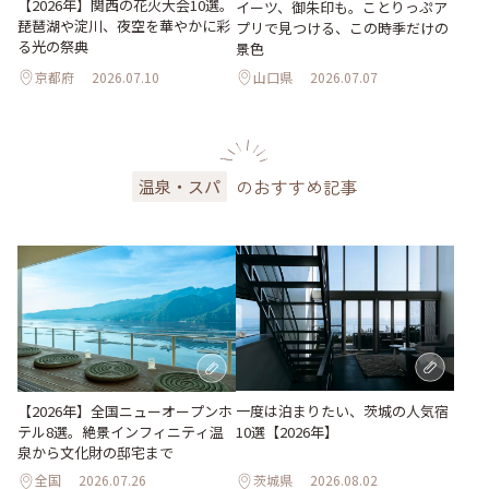
【2026年】関西の花火大会10選。
イーツ、御朱印も。ことりっぷア
琵琶湖や淀川、夜空を華やかに彩
プリで見つける、この時季だけの
る光の祭典
景色
京都府
2026.07.10
山口県
2026.07.07
のおすすめ記事
温泉・スパ
一度は泊まりたい、茨城の人気宿
【2026年】全国ニューオープンホ
10選【2026年】
テル8選。絶景インフィニティ温
泉から文化財の邸宅まで
全国
2026.07.26
茨城県
2026.08.02