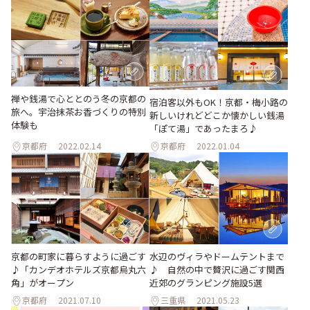
禅や銭湯で心ととのう冬の京都の
宿泊客以外もOK！京都・梅小路の
旅へ。宇治抹茶お香づくりの特別
新しいけれどどこか懐かしい銭湯
体験も
「ぽて湯」であったまろ♪
京都府
2022.02.14
京都府
2022.01.04
水辺のヴィラやドームテントまで
京都の町家に暮らすように過ごす
♪ 自然の中で贅沢に過ごす関西
♪「カンデオホテルズ京都烏丸六
近郊のグランピング施設5選
角」がオープン
京都府
2021.07.10
三重県
2021.05.23