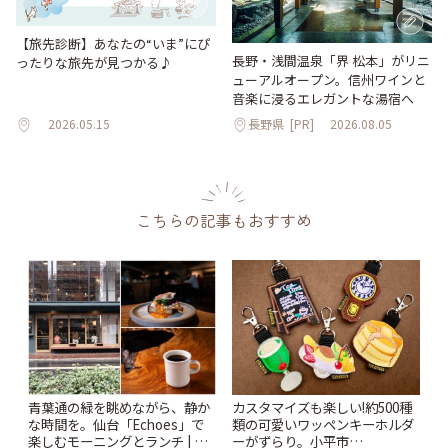
【旅先診断】あなたの“いま”にぴ
長野・浅間温泉「界 松本」がリニ
ったりな旅先が見つかる♪
ューアルオープン。信州ワインと
音楽に浸るエレガントな湯宿へ
2026.05.15
長野県
[PR]
2026.08.05
こちらの記事もおすすめ
青葉通の緑を眺めながら、静か
カスタマイズも楽しい!約500種
な時間を。仙台「Echoes」で
類の可愛いワッペンキーホルダ
楽しむモーニングとランチ | こ
ーがずらり。小平市