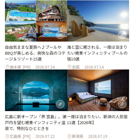
自由気ままな夏旅へ♪プールや
海と空に癒される、一度は泊まり
BBQが楽しめる、爽快な森のコテ
たい絶景インフィニティプールの
ージ＆リゾート15選
宿10選
栃木県
[PR]
2026.07.24
全国
2026.07.14
一度は泊まりたい、新潟の人気宿
広島に新オープン「界 宮島」。瀬
11選【2026年】
戸内を望む絶景インフィニティ温
泉で、特別なひとときを
広島県
[PR]
2026.07.22
新潟県
2026.07.19