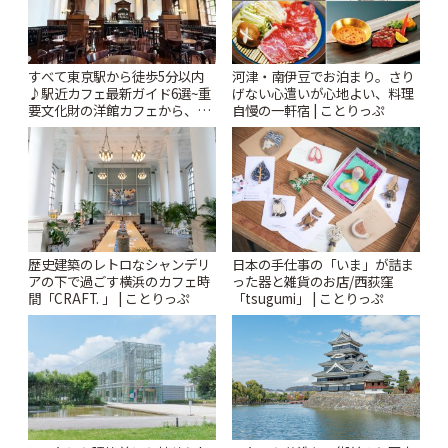
すべて東京駅から徒歩5分以内
河津・南伊豆でお泊まり。さり
♪駅近カフェ最新ガイド6選~重
げない心遣いが心地よい、料理
要文化財の洋館カフェから、改
自慢の一軒宿 | ことりっぷ
札すぐのレトロ喫茶まで~ | こと
りっぷ
歴史建築のレトロなシャンデリ
日本の手仕事の「いま」が詰ま
アの下で過ごす横浜のカフェ時
った器と雑貨のお店/西荻窪
間「CRAFT. 」 | ことりっぷ
「tsugumi」 | ことりっぷ