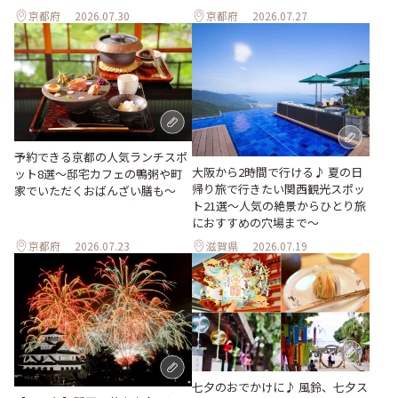
京都府
2026.07.30
京都府
2026.07.27
予約できる京都の人気ランチスポ
大阪から2時間で行ける♪ 夏の日
ット8選～邸宅カフェの鴨粥や町
帰り旅で行きたい関西観光スポッ
家でいただくおばんざい膳も～
ト21選～人気の絶景からひとり旅
におすすめの穴場まで～
京都府
2026.07.23
滋賀県
2026.07.19
七夕のおでかけに♪ 風鈴、七夕ス