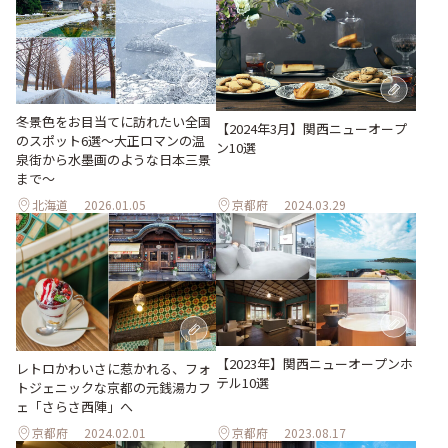
冬景色をお目当てに訪れたい全国
【2024年3月】関西ニューオープ
のスポット6選〜大正ロマンの温
ン10選
泉街から水墨画のような日本三景
まで〜
北海道
2026.01.05
京都府
2024.03.29
【2023年】関西ニューオープンホ
レトロかわいさに惹かれる、フォ
テル10選
トジェニックな京都の元銭湯カフ
ェ「さらさ西陣」へ
京都府
2024.02.01
京都府
2023.08.17