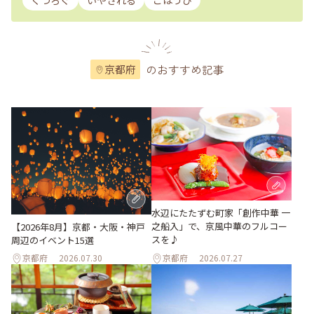
くつろぐ
いやされる
ごほうび
のおすすめ記事
京都府
水辺にたたずむ町家「創作中華 一
之船入」で、京風中華のフルコー
【2026年8月】京都・大阪・神戸
スを♪
周辺のイベント15選
京都府
2026.07.30
京都府
2026.07.27