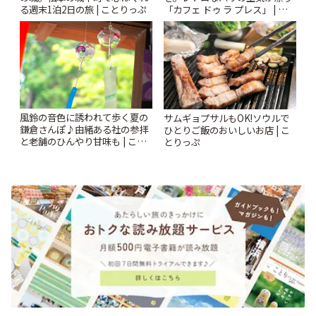
る週末1泊2日の旅 | ことりっぷ
「カフェ ドゥ ラ プレス」 | こと
りっぷ
風鈴の音色に誘われて歩く夏の
サムギョプサルもOK!ソウルで
鎌倉さんぽ♪由緒ある社の参拝
ひとりご飯のおいしいお店 | こ
と老舗のひんやり甘味も | こと
とりっぷ
りっぷ