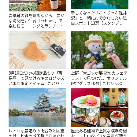
新しくなった「ことりっぷ軽井
青葉通の緑を眺めながら、静か
沢」と一緒におでかけしたい注
な時間を。仙台「Echoes」で
目スポット13選【スタンプラリ
楽しむモーニングとランチ | こ
ー開催中】 | ことりっぷ
とりっぷ
8月10日だけの限定品も♪「豊
上野「大ゴッホ展 夜のカフェテ
島屋」で見つける鳩の日グッズ
ラス」で見つけた、オリジナル
と本店限定アイテム | ことりっ
限定グッズ10選 | ことりっぷ
ぷ
レトロな蔵造りの街並みと国宝
歴史ある建物で上質な横浜時間
の城。松本の城下町で心ほぐれ
を。レトロなパリの空気が漂う