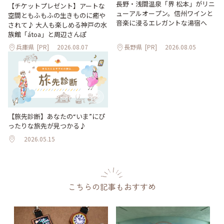
長野・浅間温泉「界 松本」がリニ
【チケットプレゼント】アートな
ューアルオープン。信州ワインと
空間ともふもふの生きものに癒や
音楽に浸るエレガントな湯宿へ
されて♪ 大人も楽しめる神戸の水
族館「átoa」と周辺さんぽ
兵庫県
[PR]
2026.08.07
長野県
[PR]
2026.08.05
【旅先診断】あなたの“いま”にぴ
ったりな旅先が見つかる♪
2026.05.15
こちらの記事もおすすめ