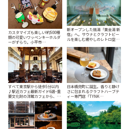
新オープンした銭湯「黄金湯 新
カスタマイズも楽しい!約500種
宿」へ。サウナとクラフトビー
類の可愛いワッペンキーホルダ
ルを楽しむ癒やしのレトロ空間
ーがずらり。小平市
| ことりっぷ
「Kimamaya T&K」 | ことりっ
ぷ
すべて東京駅から徒歩5分以内
日本橋兜町に誕生。香りと静け
♪駅近カフェ最新ガイド6選~重
さに包まれるクラフトハーブテ
要文化財の洋館カフェから、改
ィー専門店「TYNK
札すぐのレトロ喫茶まで~ | こと
Kabutocho」 | ことりっぷ
りっぷ