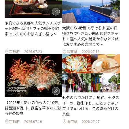
予約できる京都の人気ランチスポ
大阪から2時間で行ける♪ 夏の日
ット8選～邸宅カフェの鴨粥や町
帰り旅で行きたい関西観光スポッ
家でいただくおばんざい膳も～
ト21選～人気の絶景からひとり旅
におすすめの穴場まで～
京都府
2026.07.23
滋賀県
2026.07.19
七夕のおでかけに♪ 風鈴、七夕ス
【2026年】関西の花火大会10選。
イーツ、御朱印も。ことりっぷア
琵琶湖や淀川、夜空を華やかに彩
プリで見つける、この時季だけの
る光の祭典
景色
京都府
2026.07.10
山口県
2026.07.07