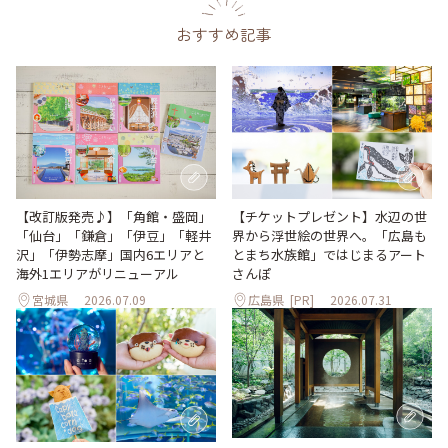
おすすめ記事
【改訂版発売♪】「角館・盛岡」
【チケットプレゼント】水辺の世
「仙台」「鎌倉」「伊豆」「軽井
界から浮世絵の世界へ。「広島も
沢」「伊勢志摩」国内6エリアと
とまち水族館」ではじまるアート
海外1エリアがリニューアル
さんぽ
宮城県
2026.07.09
広島県
[PR]
2026.07.31