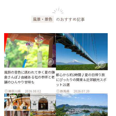
のおすすめ記事
風景・景色
風鈴の音色に誘われて歩く夏の鎌
都心から約2時間♪夏の日帰り旅
倉さんぽ♪由緒ある社の参拝と老
にぴったりの関東＆近郊観光スポ
舗のひんやり甘味も
ット21選
神奈川県
2026.08.02
群馬県
2026.07.20