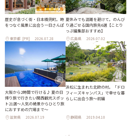
歴史が息づく街・日本橋兜町。時
夏休みでも混雑を避けて。のんび
をつなぐ風景に出会う一日さんぽ
り過ごせる国内旅先6選【ことり
っぷ編集部おすすめ】
東京都
[PR]
2026.07.28
広島県
2026.07.02
浜松に生まれた北欧の村。「ドロ
大阪から2時間で行ける♪ 夏の日
フィーズキャンパス」で幸せな暮
帰り旅で行きたい関西観光スポッ
らしに出会う旅～前編
ト21選～人気の絶景からひとり旅
におすすめの穴場まで～
滋賀県
2026.07.19
静岡県
2019.04.10