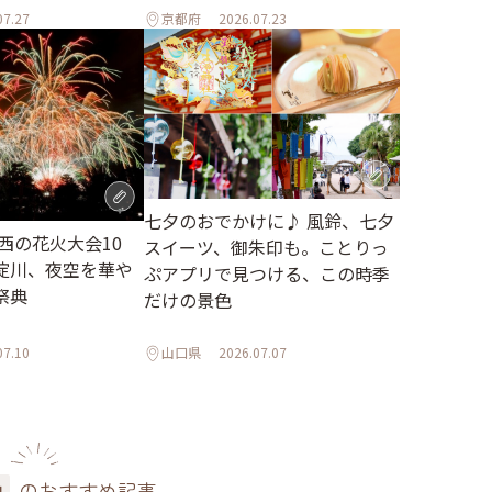
07.27
京都府
2026.07.23
七夕のおでかけに♪ 風鈴、七夕
関西の花火大会10
スイーツ、御朱印も。ことりっ
淀川、夜空を華や
ぷアプリで見つける、この時季
祭典
だけの景色
07.10
山口県
2026.07.07
のおすすめ記事
色