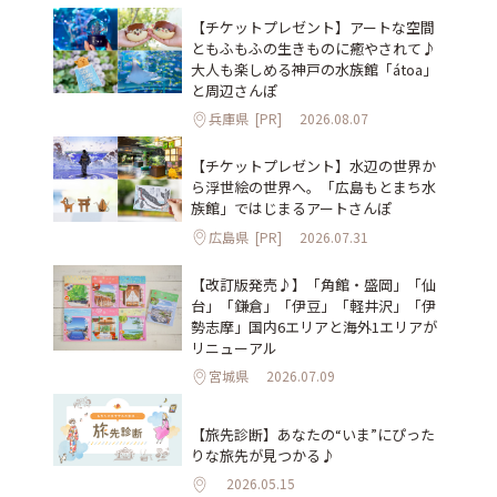
【チケットプレゼント】アートな空間
ともふもふの生きものに癒やされて♪
大人も楽しめる神戸の水族館「átoa」
と周辺さんぽ
兵庫県
[PR]
2026.08.07
【チケットプレゼント】水辺の世界か
ら浮世絵の世界へ。「広島もとまち水
族館」ではじまるアートさんぽ
広島県
[PR]
2026.07.31
【改訂版発売♪】「角館・盛岡」「仙
台」「鎌倉」「伊豆」「軽井沢」「伊
勢志摩」国内6エリアと海外1エリアが
リニューアル
宮城県
2026.07.09
【旅先診断】あなたの“いま”にぴった
りな旅先が見つかる♪
2026.05.15