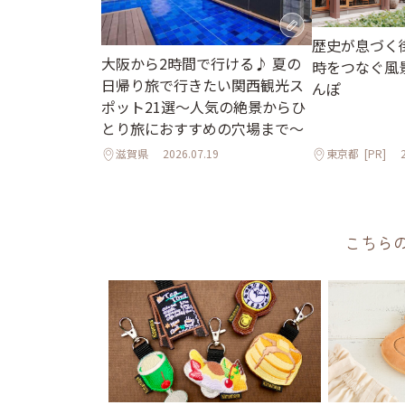
歴史が息づく
大阪から2時間で行ける♪ 夏の
時をつなぐ風
日帰り旅で行きたい関西観光ス
んぽ
ポット21選～人気の絶景からひ
とり旅におすすめの穴場まで～
滋賀県
2026.07.19
東京都
[PR]
こちら