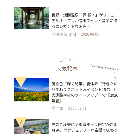
長野・浅間温泉「界 松本」がリニュー
アルオープン。信州ワインと音楽に浸
るエレガントな湯宿へ
長野県
[PR]
2026.08.05
人気記事
1
黄金色に輝く絶景。夏休みに行きたい
ひまわりスポット＆イベント15選。巨
大迷路や夜のライトアップまで【2026
年夏】
全国
2026.08.01
2
夏のご褒美に♪東京ホテル限定かき氷
41選。ラグジュアリーな空間で味わう