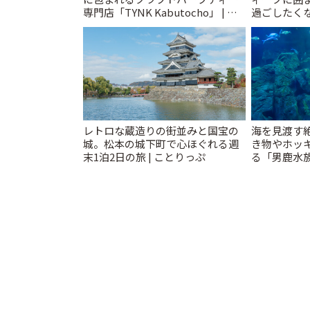
専門店「TYNK Kabutocho」 | こ
過ごしたく
とりっぷ
「annorum
レトロな蔵造りの街並みと国宝の
海を見渡す
城。松本の城下町で心ほぐれる週
き物やホッ
末1泊2日の旅 | ことりっぷ
る「男鹿水族
ぷ