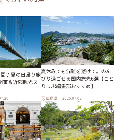
夏休みでも混雑を避けて。のん
時間♪夏の日帰り旅
びり過ごせる国内旅先6選【こと
関東＆近郊観光ス
りっぷ編集部おすすめ】
07.20
広島県
2026.07.02