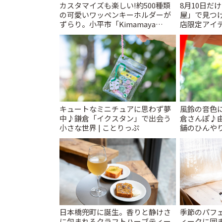
カスタマイズも楽しい!約500種類
8月10日だ
の可愛いワッペンキーホルダーが
屋」で見つ
ずらり。小平市「Kimamaya
店限定アイテ
T&K」 | ことりっぷ
キュートなミニチュアに思わず夢
風鈴の音色
中♪鎌倉「イクスタン」で出会う
倉さんぽ♪
小さな世界 | ことりっぷ
舗のひんやり
日本橋兜町に誕生。香りと静けさ
季節のパフ
に包まれるクラフトハーブティー
ィークに囲