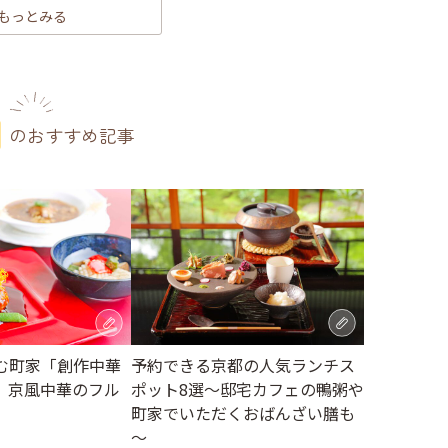
もっとみる
のおすすめ記事
む町家「創作中華
予約できる京都の人気ランチス
、京風中華のフル
ポット8選～邸宅カフェの鴨粥や
町家でいただくおばんざい膳も
～