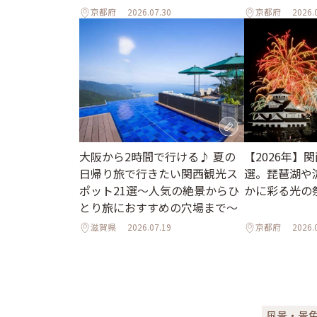
京都府
2026.07.30
京都府
2026.
大阪から2時間で行ける♪ 夏の
【2026年】
日帰り旅で行きたい関西観光ス
選。琵琶湖や
ポット21選～人気の絶景からひ
かに彩る光の
とり旅におすすめの穴場まで～
滋賀県
2026.07.19
京都府
2026.
風景・景