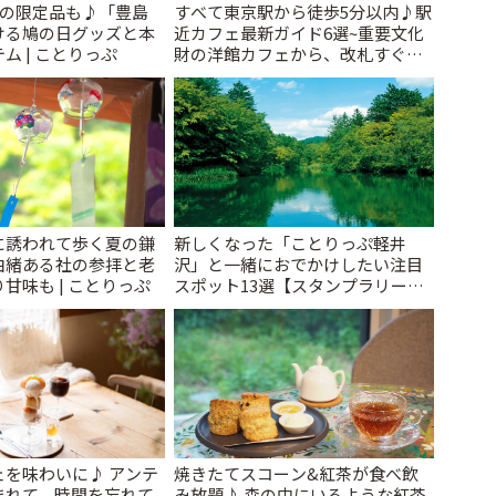
けの限定品も♪「豊島
すべて東京駅から徒歩5分以内♪駅
ける鳩の日グッズと本
近カフェ最新ガイド6選~重要文化
ム | ことりっぷ
財の洋館カフェから、改札すぐの
レトロ喫茶まで~ | ことりっぷ
に誘われて歩く夏の鎌
新しくなった「ことりっぷ軽井
由緒ある社の参拝と老
沢」と一緒におでかけしたい注目
甘味も | ことりっぷ
スポット13選【スタンプラリー開
催中】 | ことりっぷ
ェを味わいに♪ アンテ
焼きたてスコーン&紅茶が食べ飲
まれて、時間を忘れて
み放題♪ 森の中にいるような紅茶