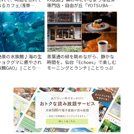
なるカフェ/浅草
専門店・自由が丘「YOTSUBA
 cafe」 | ことりっぷ
TEA」でのんびり時間 | ことりっぷ
絶景の水族館♪海の生
青葉通の緑を眺めながら、静かな
キョクグマに癒やされ
時間を。仙台「Echoes」で楽しむ
館GAO」 | ことりっ
モーニングとランチ | ことりっぷ