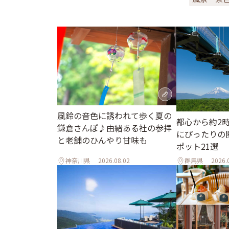
風鈴の音色に誘われて歩く夏の
都心から約2
鎌倉さんぽ♪由緒ある社の参拝
にぴったりの
と老舗のひんやり甘味も
ポット21選
神奈川県
2026.08.02
群馬県
2026.