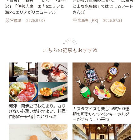
「仙台」「鎌倉」「伊豆」「軽井
界から浮世絵の世界へ。「広島も
沢」「伊勢志摩」国内6エリアと
とまち水族館」ではじまるアート
海外1エリアがリニューアル
さんぽ
宮城県
2026.07.09
広島県
[PR]
2026.07.31
こちらの記事もおすすめ
河津・南伊豆でお泊まり。さり
カスタマイズも楽しい!約500種
げない心遣いが心地よい、料理
類の可愛いワッペンキーホルダ
自慢の一軒宿 | ことりっぷ
ーがずらり。小平市
「Kimamaya T&K」 | ことりっ
ぷ