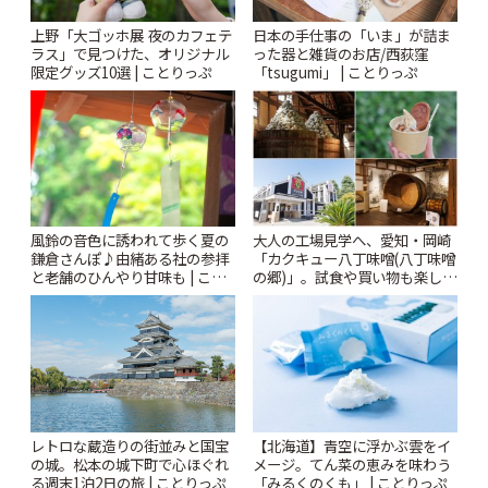
上野「大ゴッホ展 夜のカフェテ
日本の手仕事の「いま」が詰ま
ラス」で見つけた、オリジナル
った器と雑貨のお店/西荻窪
限定グッズ10選 | ことりっぷ
「tsugumi」 | ことりっぷ
風鈴の音色に誘われて歩く夏の
大人の工場見学へ、愛知・岡崎
鎌倉さんぽ♪由緒ある社の参拝
「カクキュー八丁味噌(八丁味噌
と老舗のひんやり甘味も | こと
の郷)」。試食や買い物も楽しみ
りっぷ
♪ | ことりっぷ
レトロな蔵造りの街並みと国宝
【北海道】青空に浮かぶ雲をイ
の城。松本の城下町で心ほぐれ
メージ。てん菜の恵みを味わう
る週末1泊2日の旅 | ことりっぷ
「みるくのくも」 | ことりっぷ