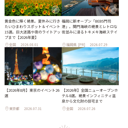
黄金色に輝く絶景。夏休みに行き
福岡に新オープン「BEB5門司
たいひまわりスポット＆イベント
港」。関門海峡の絶景とレトロな
15選。巨大迷路や夜のライトアッ
街並みに浸るトキメキ海峡ステイ
プまで【2026年夏】
全国
2026.08.01
福岡県
[PR]
2026.07.29
【2026年8月】東京のイベント26
【2026年】全国ニューオープンホ
選
テル8選。絶景インフィニティ温
泉から文化財の邸宅まで
東京都
2026.07.31
全国
2026.07.26