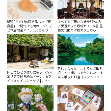
8月10日だけの限定品も♪「豊
すべて東京駅から徒歩5分以内
島屋」で見つける鳩の日グッズ
♪駅近カフェ最新ガイド6選~重
と本店限定アイテム | ことりっ
要文化財の洋館カフェから、改
ぷ
札すぐのレトロ喫茶まで~ | こと
りっぷ
新しくなった「ことりっぷ軽井
休日のひとり散歩にも♪ 代々木
沢」と一緒におでかけしたい注
エリアで巡る絶品ドーナツ&ラ
目スポット13選【スタンプラリ
イフスタイルショップ | ことり
ー開催中】 | ことりっぷ
っぷ