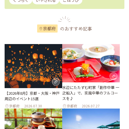
くつろぐ
いやされる
ごほうび
のおすすめ記事
京都府
水辺にたたずむ町家「創作中華 一
之船入」で、京風中華のフルコー
【2026年8月】京都・大阪・神戸
スを♪
周辺のイベント15選
京都府
2026.07.30
京都府
2026.07.27