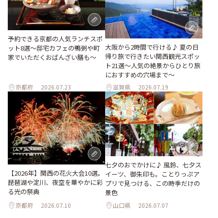
予約できる京都の人気ランチスポ
大阪から2時間で行ける♪ 夏の日
ット8選～邸宅カフェの鴨粥や町
帰り旅で行きたい関西観光スポッ
家でいただくおばんざい膳も～
ト21選～人気の絶景からひとり旅
におすすめの穴場まで～
京都府
2026.07.23
滋賀県
2026.07.19
七夕のおでかけに♪ 風鈴、七夕ス
【2026年】関西の花火大会10選。
イーツ、御朱印も。ことりっぷア
琵琶湖や淀川、夜空を華やかに彩
プリで見つける、この時季だけの
る光の祭典
景色
京都府
2026.07.10
山口県
2026.07.07