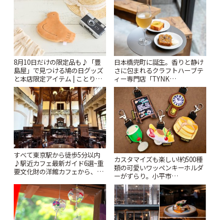
8月10日だけの限定品も♪「豊
日本橋兜町に誕生。香りと静け
島屋」で見つける鳩の日グッズ
さに包まれるクラフトハーブテ
と本店限定アイテム | ことりっ
ィー専門店「TYNK
ぷ
Kabutocho」 | ことりっぷ
すべて東京駅から徒歩5分以内
カスタマイズも楽しい!約500種
♪駅近カフェ最新ガイド6選~重
類の可愛いワッペンキーホルダ
要文化財の洋館カフェから、改
ーがずらり。小平市
札すぐのレトロ喫茶まで~ | こと
「Kimamaya T&K」 | ことりっ
りっぷ
ぷ