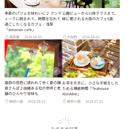
季節のパフェを味わいに♪ アンテ
公園ビューから川床テラスまで。
ィークに囲まれて、時間を忘れて
緑に癒される大阪のカフェ5選
過ごしたくなるカフェ／浅草
「annorum cafe」
東京都
2026.08.01
大阪府
2026.08.03
風鈴の音色に誘われて歩く夏の鎌
お茶を片手に、小さな手紙をした
倉さんぽ♪由緒ある社の参拝と老
ためる鎌倉時間「Teahouse
舗のひんやり甘味も
AlonAlne」
神奈川県
2026.08.02
神奈川県
2026.07.31
おすすめ記事