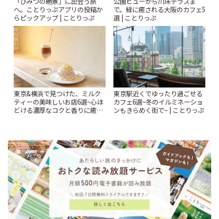
「ひみつの絶景」に出会う旅
公園ビューから川床テラスま
へ。ことりっぷアプリの投稿か
で。緑に癒される大阪のカフェ5
らピックアップ | ことりっぷ
選 | ことりっぷ
東京&横浜で見つけた、ミルク
東京駅近くでゆったり過ごせる
ティーの美味しいお店6選~心ほ
カフェ6選~冬のイルミネーショ
どける濃厚なコクと香りに癒や
ンもきらめく街で~ | ことりっぷ
されるティータイム~ | ことりっ
ぷ