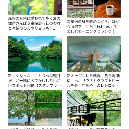
風鈴の音色に誘われて歩く夏の
青葉通の緑を眺めながら、静か
鎌倉さんぽ♪由緒ある社の参拝
な時間を。仙台「Echoes」で
と老舗のひんやり甘味も | こと
楽しむモーニングとランチ | こ
りっぷ
とりっぷ
新しくなった「ことりっぷ軽井
新オープンした銭湯「黄金湯 新
沢」と一緒におでかけしたい注
宿」へ。サウナとクラフトビー
目スポット13選【スタンプラリ
ルを楽しむ癒やしのレトロ空間
ー開催中】 | ことりっぷ
| ことりっぷ