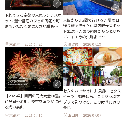
予約できる京都の人気ランチスポ
大阪から2時間で行ける♪ 夏の日
ット8選～邸宅カフェの鴨粥や町
帰り旅で行きたい関西観光スポッ
家でいただくおばんざい膳も～
ト21選～人気の絶景からひとり旅
におすすめの穴場まで～
京都府
2026.07.23
滋賀県
2026.07.19
七夕のおでかけに♪ 風鈴、七夕ス
【2026年】関西の花火大会10選。
イーツ、御朱印も。ことりっぷア
琵琶湖や淀川、夜空を華やかに彩
プリで見つける、この時季だけの
る光の祭典
景色
京都府
2026.07.10
山口県
2026.07.07