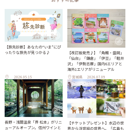
【旅先診断】あなたの“いま”にぴ
ったりな旅先が見つかる♪
【改訂版発売♪】「角館・盛岡」
「仙台」「鎌倉」「伊豆」「軽井
沢」「伊勢志摩」国内6エリアと
海外1エリアがリニューアル
2026.05.15
宮城県
2026.07.09
長野・浅間温泉「界 松本」がリニ
【チケットプレゼント】水辺の世
ューアルオープン。信州ワインと
界から浮世絵の世界へ。「広島も