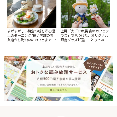
すがすがしい鎌倉の朝を彩る極
上野「大ゴッホ展 夜のカフェテ
上のモーニング7選♪老舗の喫
ラス」で見つけた、オリジナル
茶店から海沿いのカフェまで |
限定グッズ10選 | ことりっぷ
ことりっぷ