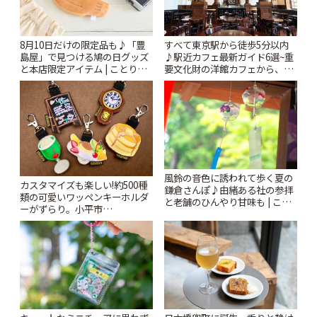
8月10日だけの限定品も♪「豊
すべて東京駅から徒歩5分以内
島屋」で見つける鳩の日グッズ
♪駅近カフェ最新ガイド6選~重
と本店限定アイテム | ことりっ
要文化財の洋館カフェから、改
ぷ
札すぐのレトロ喫茶まで~ | こと
りっぷ
風鈴の音色に誘われて歩く夏の
カスタマイズも楽しい!約500種
鎌倉さんぽ♪由緒ある社の参拝
類の可愛いワッペンキーホルダ
と老舗のひんやり甘味も | こと
ーがずらり。小平市
りっぷ
「Kimamaya T&K」 | ことりっ
ぷ