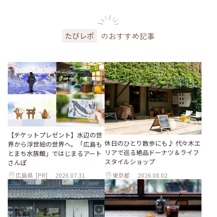
のおすすめ記事
たびレポ
【チケットプレゼント】水辺の世
休日のひとり散歩にも♪ 代々木エ
界から浮世絵の世界へ。「広島も
リアで巡る絶品ドーナツ＆ライフ
とまち水族館」ではじまるアート
スタイルショップ
さんぽ
広島県
[PR]
2026.07.31
東京都
2026.08.02