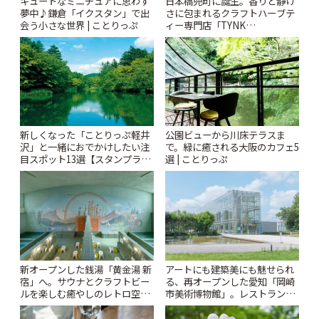
キュートなミニチュアに思わず
日本橋兜町に誕生。香りと静け
夢中♪鎌倉「イクスタン」で出
さに包まれるクラフトハーブテ
会う小さな世界 | ことりっぷ
ィー専門店「TYNK
Kabutocho」 | ことりっぷ
新しくなった「ことりっぷ軽井
公園ビューから川床テラスま
沢」と一緒におでかけしたい注
で。緑に癒される大阪のカフェ5
目スポット13選【スタンプラリ
選 | ことりっぷ
ー開催中】 | ことりっぷ
新オープンした銭湯「黄金湯 新
アートにも建築美にも魅せられ
宿」へ。サウナとクラフトビー
る、再オープンした愛知「岡崎
ルを楽しむ癒やしのレトロ空間
市美術博物館」。レストランや
| ことりっぷ
ショップも充実 | ことりっぷ