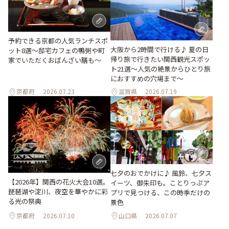
予約できる京都の人気ランチスポ
大阪から2時間で行ける♪ 夏の日
ット8選～邸宅カフェの鴨粥や町
帰り旅で行きたい関西観光スポッ
家でいただくおばんざい膳も～
ト21選～人気の絶景からひとり旅
におすすめの穴場まで～
京都府
2026.07.23
滋賀県
2026.07.19
七夕のおでかけに♪ 風鈴、七夕ス
【2026年】関西の花火大会10選。
イーツ、御朱印も。ことりっぷア
琵琶湖や淀川、夜空を華やかに彩
プリで見つける、この時季だけの
る光の祭典
景色
京都府
2026.07.10
山口県
2026.07.07