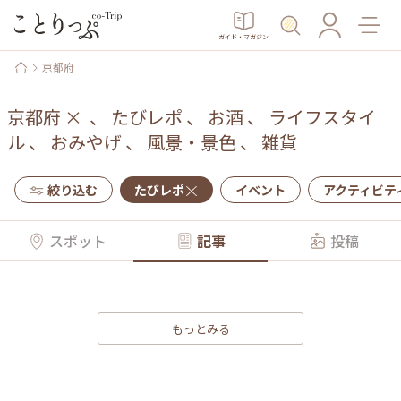
ガイド・マガジン
京都府
京都府
×
、
たびレポ
、
お酒
、
ライフスタイ
ル
、
おみやげ
、
風景・景色
、
雑貨
絞り込む
たびレポ
イベント
アクティビテ
スポット
記事
投稿
もっとみる