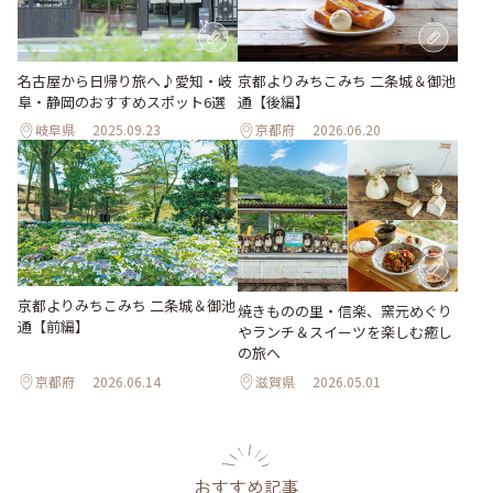
名古屋から日帰り旅へ♪愛知・岐
京都よりみちこみち 二条城＆御池
阜・静岡のおすすめスポット6選
通【後編】
岐阜県
2025.09.23
京都府
2026.06.20
京都よりみちこみち 二条城＆御池
焼きものの里・信楽、窯元めぐり
通【前編】
やランチ＆スイーツを楽しむ癒し
の旅へ
京都府
2026.06.14
滋賀県
2026.05.01
おすすめ記事