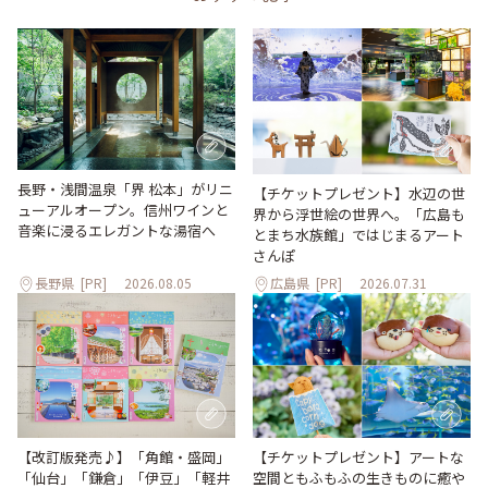
長野・浅間温泉「界 松本」がリニ
【チケットプレゼント】水辺の世
ューアルオープン。信州ワインと
界から浮世絵の世界へ。「広島も
音楽に浸るエレガントな湯宿へ
とまち水族館」ではじまるアート
さんぽ
長野県
[PR]
2026.08.05
広島県
[PR]
2026.07.31
【改訂版発売♪】「角館・盛岡」
【チケットプレゼント】アートな
「仙台」「鎌倉」「伊豆」「軽井
空間ともふもふの生きものに癒や