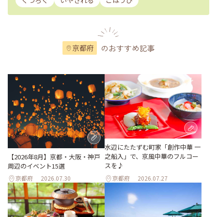
くつろぐ
いやされる
ごほうび
のおすすめ記事
京都府
水辺にたたずむ町家「創作中華 一
之船入」で、京風中華のフルコー
【2026年8月】京都・大阪・神戸
スを♪
周辺のイベント15選
京都府
2026.07.30
京都府
2026.07.27