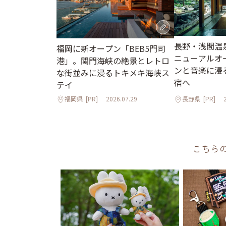
長野・浅間温
福岡に新オープン「BEB5門司
ニューアルオ
港」。関門海峡の絶景とレトロ
ンと音楽に浸
な街並みに浸るトキメキ海峡ス
宿へ
テイ
福岡県
[PR]
2026.07.29
長野県
[PR]
こちら