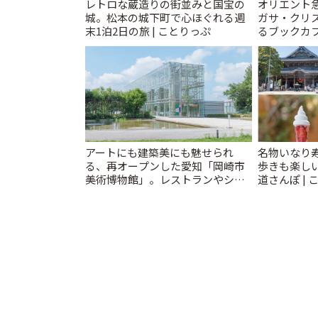
レトロな蔵造りの街並みと国宝の
オリエント
城。松本の城下町で心ほぐれる週
ガサ・クリ
末1泊2日の旅 | ことりっぷ
るブックカ
スティ」 | 
アートにも建築美にも魅せられ
名物いなり
る、再オープンした愛知「岡崎市
歩きも楽し
美術博物館」。レストランやショ
道さんぽ | 
ップも充実 | ことりっぷ