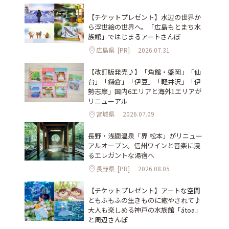
【チケットプレゼント】水辺の世界か
ら浮世絵の世界へ。「広島もとまち水
族館」ではじまるアートさんぽ
広島県
[PR]
2026.07.31
【改訂版発売♪】「角館・盛岡」「仙
台」「鎌倉」「伊豆」「軽井沢」「伊
勢志摩」国内6エリアと海外1エリアが
リニューアル
宮城県
2026.07.09
長野・浅間温泉「界 松本」がリニュー
アルオープン。信州ワインと音楽に浸
るエレガントな湯宿へ
長野県
[PR]
2026.08.05
【チケットプレゼント】アートな空間
ともふもふの生きものに癒やされて♪
大人も楽しめる神戸の水族館「átoa」
と周辺さんぽ