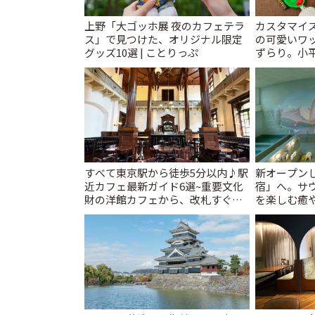
上野「大ゴッホ展 夜のカフェテラ
カスタマイズ
ス」で見つけた、オリジナル限定
の可愛いワ
グッズ10選 | ことりっぷ
ずらり。小平市
T&K」 | 
すべて東京駅から徒歩5分以内♪駅
新オープンし
近カフェ最新ガイド6選~重要文化
宿」へ。サ
財の洋館カフェから、改札すぐの
を楽しむ癒や
レトロ喫茶まで~ | ことりっぷ
とりっぷ