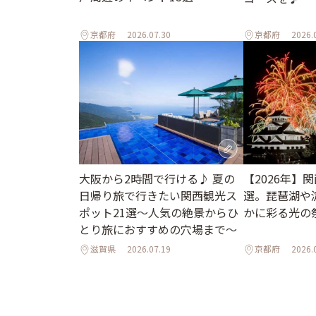
京都府
2026.07.30
京都府
2026.
大阪から2時間で行ける♪ 夏の
【2026年】
日帰り旅で行きたい関西観光ス
選。琵琶湖や
ポット21選～人気の絶景からひ
かに彩る光の
とり旅におすすめの穴場まで～
滋賀県
2026.07.19
京都府
2026.