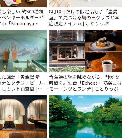
も楽しい!約500種類
8月10日だけの限定品も♪「豊島
ッペンキーホルダーが
屋」で見つける鳩の日グッズと本
「Kimamaya
店限定アイテム | ことりっぷ
ことりっぷ
た銭湯「黄金湯 新
青葉通の緑を眺めながら、静かな
ウナとクラフトビール
時間を。仙台「Echoes」で楽しむ
しのレトロ空間 | こ
モーニングとランチ | ことりっぷ