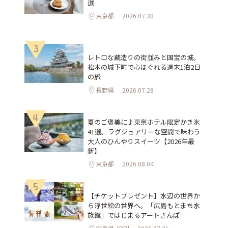
選
東京都
2026.07.30
3
レトロな蔵造りの街並みと国宝の城。
松本の城下町で心ほぐれる週末1泊2日
の旅
長野県
2026.07.28
4
夏のご褒美に♪東京ホテル限定かき氷
41選。ラグジュアリーな空間で味わう
大人のひんやりスイーツ【2026年最
新】
東京都
2026.08.04
5
【チケットプレゼント】水辺の世界か
ら浮世絵の世界へ。「広島もとまち水
族館」ではじまるアートさんぽ