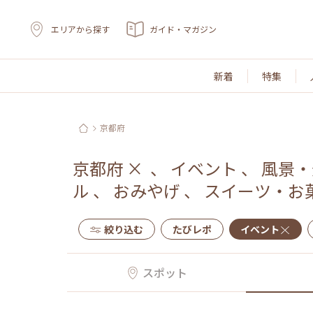
エリアから探す
ガイド・マガジン
新着
特集
京都府
京都府
×
、
イベント
、
風景・
ル
、
おみやげ
、
スイーツ・お
絞り込む
たびレポ
イベント
スポット