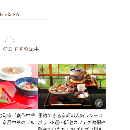
もっとみる
のおすすめ記事
む町家「創作中華
予約できる京都の人気ランチス
、京風中華のフル
ポット8選～邸宅カフェの鴨粥や
町家でいただくおばんざい膳も