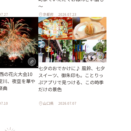
～
07.27
京都府
2026.07.23
七夕のおでかけに♪ 風鈴、七夕
関西の花火大会10
スイーツ、御朱印も。ことりっ
淀川、夜空を華や
ぷアプリで見つける、この時季
祭典
だけの景色
07.10
山口県
2026.07.07