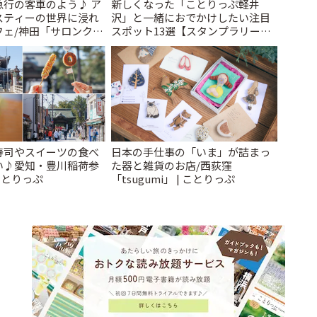
急行の客車のよう♪ ア
新しくなった「ことりっぷ軽井
スティーの世界に浸れ
沢」と一緒におでかけしたい注目
フェ/神田「サロンクリ
スポット13選【スタンプラリー開
ことりっぷ
催中】 | ことりっぷ
寿司やスイーツの食べ
日本の手仕事の「いま」が詰まっ
い♪愛知・豊川稲荷参
た器と雑貨のお店/西荻窪
ことりっぷ
「tsugumi」 | ことりっぷ