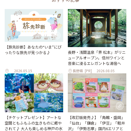
【旅先診断】あなたの“いま”にぴ
長野・浅間温泉「界 松本」がリニ
ったりな旅先が見つかる♪
ューアルオープン。信州ワインと
音楽に浸るエレガントな湯宿へ
2026.05.15
長野県
[PR]
2026.08.05
【改訂版発売♪】「角館・盛岡」
【チケットプレゼント】アートな
「仙台」「鎌倉」「伊豆」「軽井
空間ともふもふの生きものに癒や
沢」「伊勢志摩」国内6エリアと
されて♪ 大人も楽しめる神戸の水