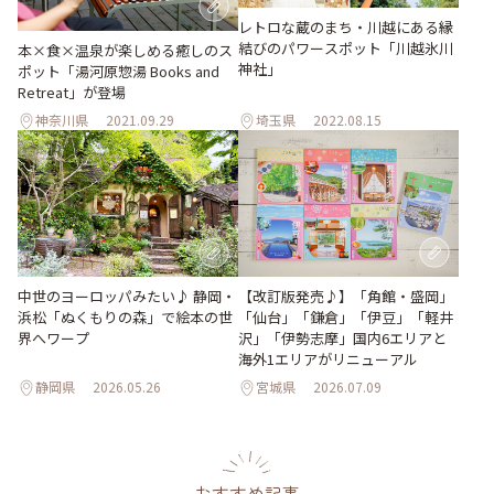
レトロな蔵のまち・川越にある縁
結びのパワースポット「川越氷川
本×食×温泉が楽しめる癒しのス
神社」
ポット「湯河原惣湯 Books and
Retreat」が登場
神奈川県
2021.09.29
埼玉県
2022.08.15
【改訂版発売♪】「角館・盛岡」
中世のヨーロッパみたい♪ 静岡・
「仙台」「鎌倉」「伊豆」「軽井
浜松「ぬくもりの森」で絵本の世
沢」「伊勢志摩」国内6エリアと
界へワープ
海外1エリアがリニューアル
静岡県
2026.05.26
宮城県
2026.07.09
おすすめ記事