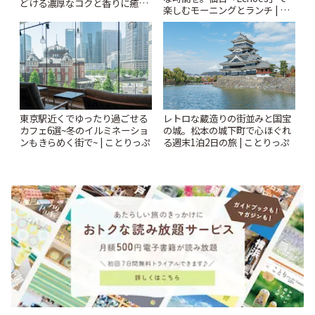
どける濃厚なコクと香りに癒や
楽しむモーニングとランチ | こ
されるティータイム~ | ことりっ
とりっぷ
ぷ
東京駅近くでゆったり過ごせる
レトロな蔵造りの街並みと国宝
カフェ6選~冬のイルミネーショ
の城。松本の城下町で心ほぐれ
ンもきらめく街で~ | ことりっぷ
る週末1泊2日の旅 | ことりっぷ