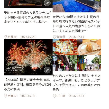
予約できる京都の人気ランチスポ
大阪から2時間で行ける♪ 夏の日
ット8選～邸宅カフェの鴨粥や町
帰り旅で行きたい関西観光スポッ
家でいただくおばんざい膳も～
ト21選～人気の絶景からひとり旅
におすすめの穴場まで～
京都府
2026.07.23
滋賀県
2026.07.19
七夕のおでかけに♪ 風鈴、七夕ス
【2026年】関西の花火大会10選。
イーツ、御朱印も。ことりっぷア
琵琶湖や淀川、夜空を華やかに彩
プリで見つける、この時季だけの
る光の祭典
景色
京都府
2026.07.10
山口県
2026.07.07