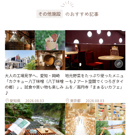
のおすすめ記事
その他施設
地元野菜をたっぷり使ったメニュ
大人の工場見学へ、愛知・岡崎
ーも♪アート空間でくつろぎタイ
「カクキュー八丁味噌（八丁味噌
ムを／高円寺「まぁるいカフェ」
の郷）」。試食や買い物も楽しみ
♪
愛知県
2026.08.03
東京都
2026.08.03