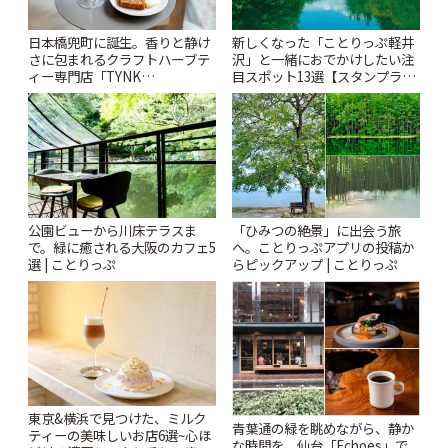
日本橋兜町に誕生。香りと静け
新しくなった「ことりっぷ軽井
さに包まれるクラフトハーブテ
沢」と一緒におでかけしたい注
ィー専門店「TYNK
目スポット13選【スタンプラリ
Kabutocho」 | ことりっぷ
ー開催中】 | ことりっぷ
公園ビューから川床テラスま
「ひみつの絶景」に出会う旅
で。緑に癒される大阪のカフェ5
へ。ことりっぷアプリの投稿か
選 | ことりっぷ
らピックアップ | ことりっぷ
東京&横浜で見つけた、ミルク
青葉通の緑を眺めながら、静か
ティーの美味しいお店6選~心ほ
な時間を。仙台「Echoes」で