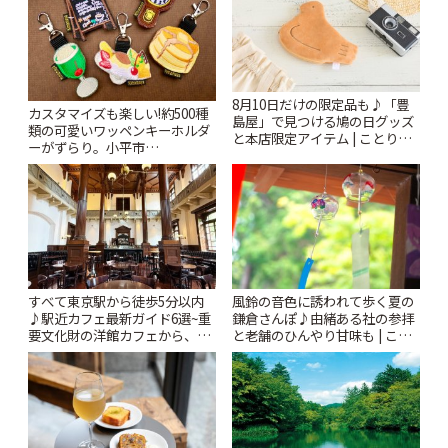
8月10日だけの限定品も♪「豊
カスタマイズも楽しい!約500種
島屋」で見つける鳩の日グッズ
類の可愛いワッペンキーホルダ
と本店限定アイテム | ことりっ
ーがずらり。小平市
ぷ
「Kimamaya T&K」 | ことりっ
ぷ
風鈴の音色に誘われて歩く夏の
すべて東京駅から徒歩5分以内
鎌倉さんぽ♪由緒ある社の参拝
♪駅近カフェ最新ガイド6選~重
と老舗のひんやり甘味も | こと
要文化財の洋館カフェから、改
りっぷ
札すぐのレトロ喫茶まで~ | こと
りっぷ