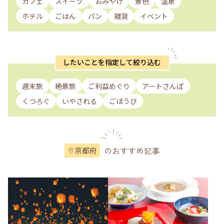
カフェ
スイーツ
おみやげ
景色
温泉
ホテル
ごはん
パン
雑貨
イベント
したいことを指定して絞り込む
週末旅
絶景旅
ご利益めぐり
アートさんぽ
くつろぐ
いやされる
ごほうび
のおすすめ記事
京都府