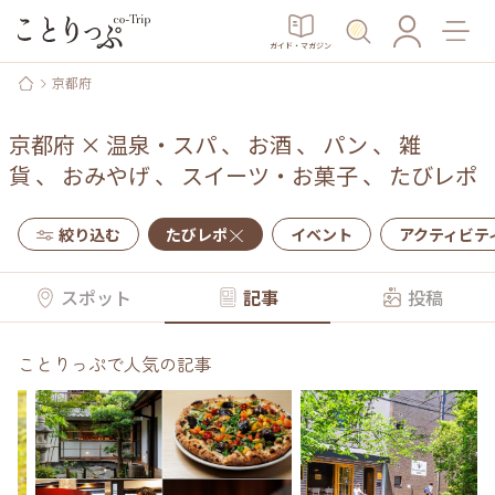
ガイド・マガジン
京都府
京都府
×
温泉・スパ
、
お酒
、
パン
、
雑
貨
、
おみやげ
、
スイーツ・お菓子
、
たびレポ
絞り込む
たびレポ
イベント
アクティビテ
スポット
記事
投稿
ことりっぷで人気の記事