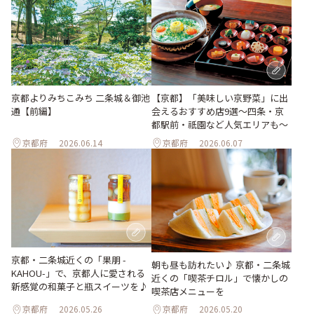
京都よりみちこみち 二条城＆御池
【京都】「美味しい京野菜」に出
通【前編】
会えるおすすめ店9選～四条・京
都駅前・祇園など人気エリアも～
京都府
2026.06.14
京都府
2026.06.07
京都・二条城近くの「果朋 -
朝も昼も訪れたい♪ 京都・二条城
KAHOU-」で、京都人に愛される
近くの「喫茶チロル」で懐かしの
新感覚の和菓子と瓶スイーツを♪
喫茶店メニューを
京都府
2026.05.26
京都府
2026.05.20