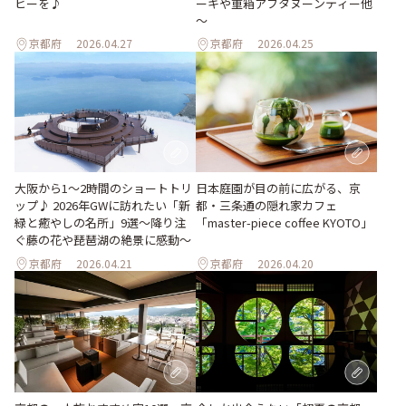
ヒーを♪
ーキや重箱アフタヌーンティー他
～
京都府
2026.04.27
京都府
2026.04.25
大阪から1〜2時間のショートトリ
日本庭園が目の前に広がる、京
ップ♪ 2026年GWに訪れたい「新
都・三条通の隠れ家カフェ
緑と癒やしの名所」9選～降り注
「master-piece coffee KYOTO」
ぐ藤の花や琵琶湖の絶景に感動～
京都府
2026.04.21
京都府
2026.04.20