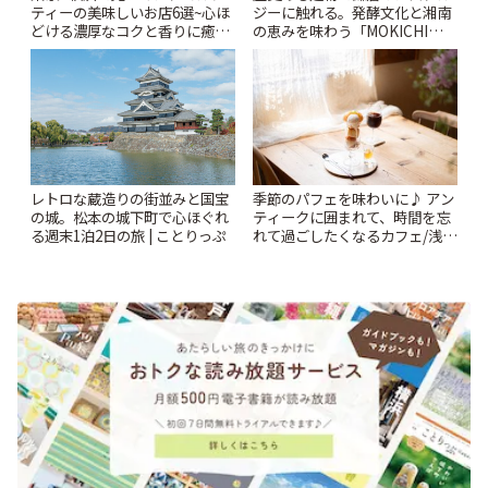
ティーの美味しいお店6選~心ほ
ジーに触れる。発酵文化と湘南
どける濃厚なコクと香りに癒や
の恵みを味わう「MOKICHI
されるティータイム~ | ことりっ
KAMAKURA」 | ことりっぷ
ぷ
レトロな蔵造りの街並みと国宝
季節のパフェを味わいに♪ アン
の城。松本の城下町で心ほぐれ
ティークに囲まれて、時間を忘
る週末1泊2日の旅 | ことりっぷ
れて過ごしたくなるカフェ/浅草
「annorum cafe」 | ことりっぷ