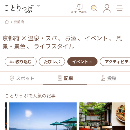
ガイド・マガジン
京都府
京都府
×
温泉・スパ
、
お酒
、
イベント
、
風
景・景色
、
ライフスタイル
絞り込む
たびレポ
イベント
アクティビテ
スポット
記事
投稿
ことりっぷで人気の記事