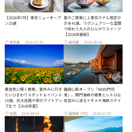
【2026年7月】東京ニューオープ
夏のご褒美に♪東京ホテル限定か
ン23選
き氷41選。ラグジュアリーな空間
で味わう大人のひんやりスイーツ
【2026年最新】
東京都
2026.07.30
東京都
2026.08.04
黄金色に輝く絶景。夏休みに行き
福岡に新オープン「BEB5門司
たいひまわりスポット＆イベント
港」。関門海峡の絶景とレトロな
15選。巨大迷路や夜のライトアッ
街並みに浸るトキメキ海峡ステイ
プまで【2026年夏】
全国
2026.08.01
福岡県
[PR]
2026.07.29