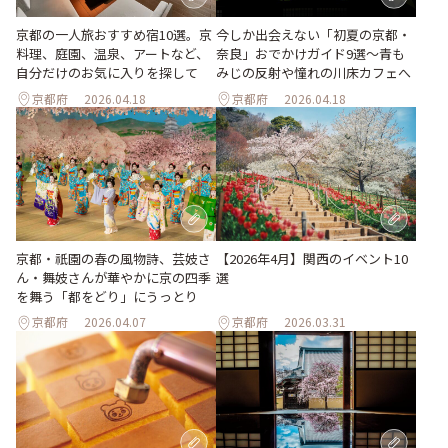
京都の一人旅おすすめ宿10選。京
今しか出会えない「初夏の京都・
料理、庭園、温泉、アートなど、
奈良」おでかけガイド9選～青も
自分だけのお気に入りを探して
みじの反射や憧れの川床カフェへ
京都府
2026.04.18
京都府
2026.04.18
京都・祇園の春の風物詩、芸妓さ
【2026年4月】関西のイベント10
ん・舞妓さんが華やかに京の四季
選
を舞う「都をどり」にうっとり
京都府
2026.04.07
京都府
2026.03.31