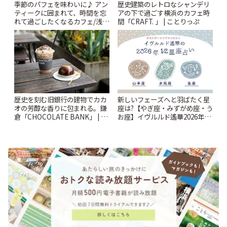
季節のパフェを味わいに♪ アン
歴史建築のレトロなシャンデリ
ティークに囲まれて、時間を忘
アの下で過ごす横浜のカフェ時
れて過ごしたくなるカフェ/浅草
間「CRAFT. 」 | ことりっぷ
「annorum cafe」 | ことりっぷ
歴史を刻む旧銀行の建物でカカ
新しいフェーズへと羽ばたく星
オの芳醇な香りに包まれる。鎌
座は?【やぎ座・みずがめ座・う
倉「CHOCOLATE BANK」 | こ
お座】イヴルルド遙華2026年の
とりっぷ
幕開け~New Year~ | ことりっぷ