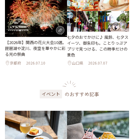
七夕のおでかけに♪ 風鈴、七夕ス
【2026年】関西の花火大会10選。
イーツ、御朱印も。ことりっぷア
琵琶湖や淀川、夜空を華やかに彩
プリで見つける、この時季だけの
る光の祭典
景色
京都府
2026.07.10
山口県
2026.07.07
のおすすめ記事
イベント