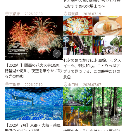
ト21選～人気の絶景からひとり旅
におすすめの穴場まで～
京都府
2026.07.30
滋賀県
2026.07.19
七夕のおでかけに♪ 風鈴、七夕ス
【2026年】関西の花火大会10選。
イーツ、御朱印も。ことりっぷア
琵琶湖や淀川、夜空を華やかに彩
プリで見つける、この時季だけの
る光の祭典
景色
京都府
2026.07.10
山口県
2026.07.07
【2026年7月】京都・大阪・兵庫
周辺のイベント13選
梅雨の今こそ出かけたい♪雨が似