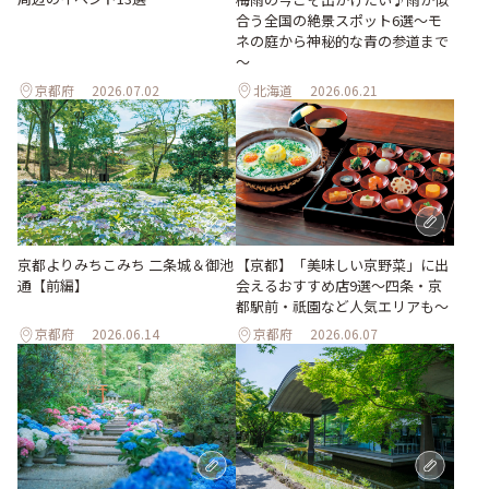
合う全国の絶景スポット6選～モ
ネの庭から神秘的な青の参道まで
～
京都府
2026.07.02
北海道
2026.06.21
京都よりみちこみち 二条城＆御池
【京都】「美味しい京野菜」に出
通【前編】
会えるおすすめ店9選～四条・京
都駅前・祇園など人気エリアも～
京都府
2026.06.14
京都府
2026.06.07