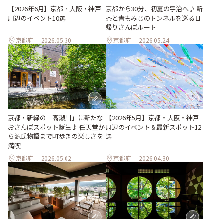
【2026年6月】京都・大阪・神戸
京都から30分、初夏の宇治へ♪ 新
周辺のイベント10選
茶と青もみじのトンネルを巡る日
帰りさんぽルート
京都府
2026.05.30
京都府
2026.05.24
京都・新緑の「高瀬川」に新たな
【2026年5月】京都・大阪・神戸
おさんぽスポット誕生♪ 任天堂か
周辺のイベント＆最新スポット12
ら源氏物語まで町歩きの楽しさを
選
満喫
京都府
2026.05.02
京都府
2026.04.30