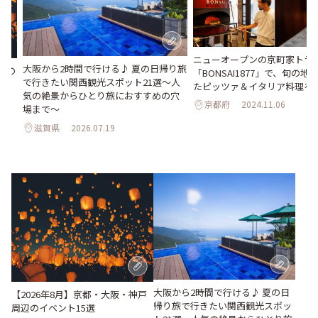
ニューオープンの京町家トラ
大阪から2時間で行ける♪ 夏の日帰り旅
辺の
「BONSAI1877」で、旬の
で行きたい関西観光スポット21選～人
たピッツァ＆イタリア料理を
気の絶景からひとり旅におすすめの穴
京都府
2024.11.06
場まで～
滋賀県
2026.07.19
大阪から2時間で行ける♪ 夏の日
【2026年8月】京都・大阪・神戸
帰り旅で行きたい関西観光スポッ
周辺のイベント15選