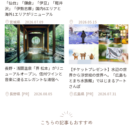
「仙台」「鎌倉」「伊豆」「軽井
沢」「伊勢志摩」国内6エリアと
海外1エリアがリニューアル
宮城県
2026.07.09
2026.05.15
長野・浅間温泉「界 松本」がリニ
【チケットプレゼント】水辺の世
ューアルオープン。信州ワインと
界から浮世絵の世界へ。「広島も
音楽に浸るエレガントな湯宿へ
とまち水族館」ではじまるアート
さんぽ
長野県
[PR]
2026.08.05
広島県
[PR]
2026.07.31
こちらの記事もおすすめ