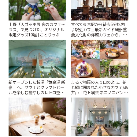
上野「大ゴッホ展 夜のカフェテ
すべて東京駅から徒歩5分以内
ラス」で見つけた、オリジナル
♪駅近カフェ最新ガイド6選~重
限定グッズ10選 | ことりっぷ
要文化財の洋館カフェから、改
札すぐのレトロ喫茶まで~ | こと
りっぷ
新オープンした銭湯「黄金湯 新
まるで物語の入り口のよう。花
宿」へ。サウナとクラフトビー
と緑に囲まれた小さなカフェ/高
ルを楽しむ癒やしのレトロ空間
井戸「花ト喫茶 ネコノコバン」
| ことりっぷ
| ことりっぷ