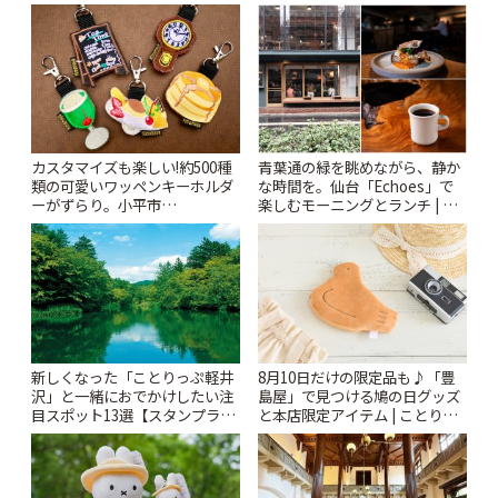
カスタマイズも楽しい!約500種
青葉通の緑を眺めながら、静か
類の可愛いワッペンキーホルダ
な時間を。仙台「Echoes」で
ーがずらり。小平市
楽しむモーニングとランチ | こ
「Kimamaya T&K」 | ことりっ
とりっぷ
ぷ
新しくなった「ことりっぷ軽井
8月10日だけの限定品も♪「豊
沢」と一緒におでかけしたい注
島屋」で見つける鳩の日グッズ
目スポット13選【スタンプラリ
と本店限定アイテム | ことりっ
ー開催中】 | ことりっぷ
ぷ