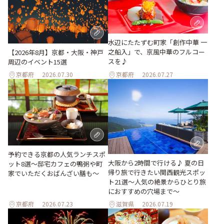
水辺にたたずむ町家「創作中華 一
之船入」で、京風中華のフルコー
【2026年8月】京都・大阪・神戸
スを♪
周辺のイベント15選
京都府
2026.07.30
京都府
2026.07.27
予約できる京都の人気ランチスポ
大阪から2時間で行ける♪ 夏の日
ット8選～邸宅カフェの鴨粥や町
帰り旅で行きたい関西観光スポッ
家でいただくおばんざい膳も～
ト21選～人気の絶景からひとり旅
におすすめの穴場まで～
京都府
2026.07.23
滋賀県
2026.07.19