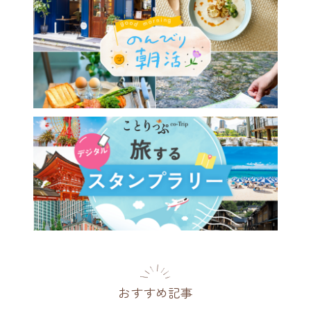
・二条城から京都御苑へ街な
桜さんぽ♪ お庭や名建築、
ェめぐりも
府
2026.03.23
おすすめ記事