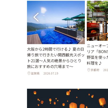
ニューオー
大阪から2時間で行ける♪ 夏の日
京都・大阪・神戸
リア「BONS
帰り旅で行きたい関西観光スポッ
選
野菜を使っ
ト21選～人気の絶景からひとり
料理を♪
旅におすすめの穴場まで～
京都府
202
滋賀県
2026.07.19