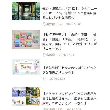
長野・浅間温泉「界 松本」がリニュー
アルオープン。信州ワインと音楽に浸
るエレガントな湯宿へ
長野県
[PR]
2026.08.05
【改訂版発売♪】「角館・盛岡」「仙
台」「鎌倉」「伊豆」「軽井沢」「伊
勢志摩」国内6エリアと海外1エリアが
リニューアル
宮城県
2026.07.09
【旅先診断】あなたの“いま”にぴった
りな旅先が見つかる♪
2026.05.15
【チケットプレゼント】水辺の世界か
ら浮世絵の世界へ。「広島もとまち水
族館」ではじまるアートさんぽ
広島県
[PR]
2026.07.31