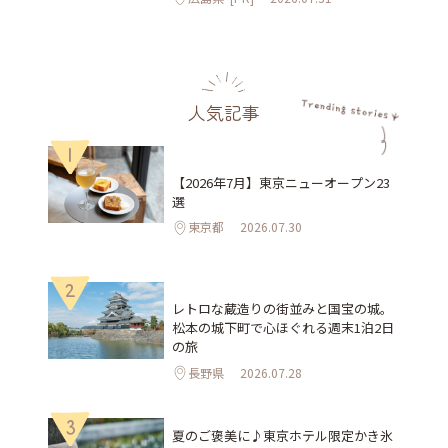
人気記事
1
【2026年7月】東京ニューオープン23
選
東京都
2026.07.30
2
レトロな蔵造りの街並みと国宝の城。
松本の城下町で心ほぐれる週末1泊2日
の旅
長野県
2026.07.28
3
夏のご褒美に♪東京ホテル限定かき氷