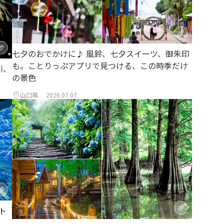
七夕のおでかけに♪ 風鈴、七夕スイーツ、御朱印
も。ことりっぷアプリで見つける、この時季だけ
川、
の景色
山口県
2026.07.07
ト