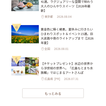
41選。ラグジュアリーな空間で味わう
大人のひんやりスイーツ【2026年最
新】
東京都
2026.08.04
4
黄金色に輝く絶景。夏休みに行きたい
ひまわりスポット＆イベント15選。巨
大迷路や夜のライトアップまで【2026
年夏】
全国
2026.08.01
5
【チケットプレゼント】水辺の世界か
ら浮世絵の世界へ。「広島もとまち水
族館」ではじまるアートさんぽ
広島県
[PR]
2026.07.31
もっとみる