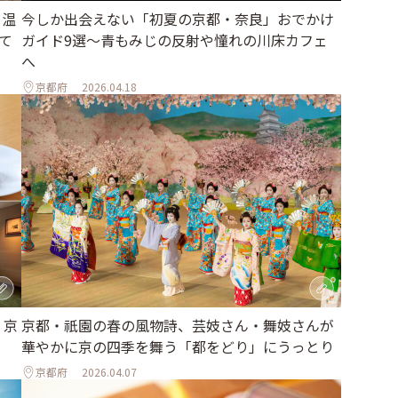
、温
今しか出会えない「初夏の京都・奈良」おでかけ
て
ガイド9選～青もみじの反射や憧れの川床カフェ
へ
京都府
2026.04.18
 京
京都・祇園の春の風物詩、芸妓さん・舞妓さんが
華やかに京の四季を舞う「都をどり」にうっとり
京都府
2026.04.07