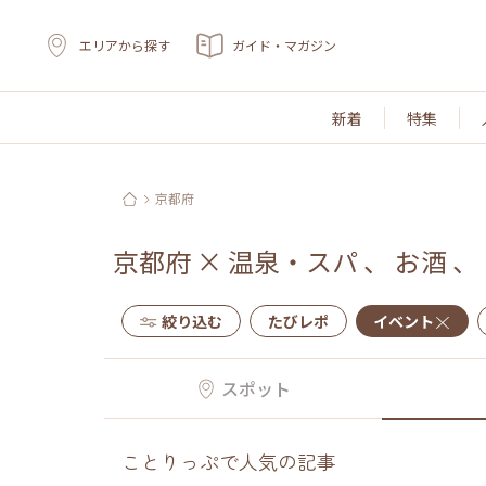
エリアから探す
ガイド・マガジン
新着
特集
京都府
京都府
×
温泉・スパ
、
お酒
、
絞り込む
たびレポ
イベント
スポット
ことりっぷで人気の記事