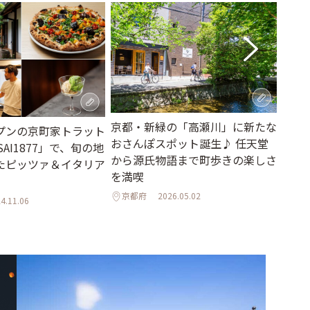
京都・新緑の「高瀬川」に新たな
京都
プンの京町家トラット
おさんぽスポット誕生♪ 任天堂
かの
AI1877」で、旬の地
から源氏物語まで町歩きの楽しさ
カフ
たピッツァ＆イタリア
を満喫
京都
京都府
2026.05.02
4.11.06