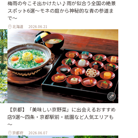
梅雨の今こそ出かけたい♪雨が似合う全国の絶景
スポット6選～モネの庭から神秘的な青の参道ま
で～
北海道
2026.06.21
【京都】「美味しい京野菜」に出会えるおすすめ
店9選～四条・京都駅前・祇園など人気エリアも
～
京都府
2026.06.07