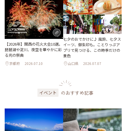
七夕のおでかけに♪ 風鈴、七夕ス
【2026年】関西の花火大会10選。
イーツ、御朱印も。ことりっぷア
琵琶湖や淀川、夜空を華やかに彩
プリで見つける、この時季だけの
る光の祭典
景色
京都府
2026.07.10
山口県
2026.07.07
のおすすめ記事
イベント