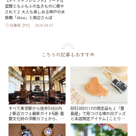
【チケットプレゼント】アートな
空間ともふもふの生きものに癒や
されて♪ 大人も楽しめる神戸の水
族館「átoa」と周辺さんぽ
兵庫県
[PR]
2026.08.07
こちらの記事もおすすめ
すべて東京駅から徒歩5分以内
8月10日だけの限定品も♪「豊
♪駅近カフェ最新ガイド6選~重
島屋」で見つける鳩の日グッズ
要文化財の洋館カフェから、改
と本店限定アイテム | ことりっ
札すぐのレトロ喫茶まで~ | こと
ぷ
りっぷ