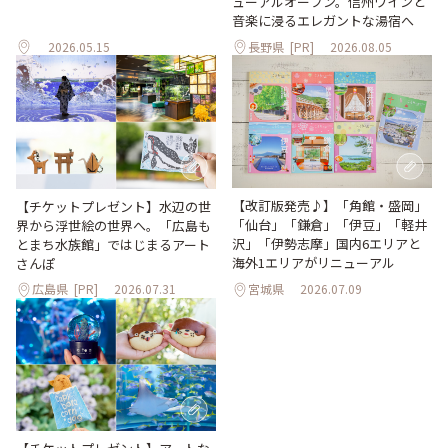
ューアルオープン。信州ワインと
音楽に浸るエレガントな湯宿へ
2026.05.15
長野県
[PR]
2026.08.05
【改訂版発売♪】「角館・盛岡」
【チケットプレゼント】水辺の世
「仙台」「鎌倉」「伊豆」「軽井
界から浮世絵の世界へ。「広島も
沢」「伊勢志摩」国内6エリアと
とまち水族館」ではじまるアート
海外1エリアがリニューアル
さんぽ
広島県
[PR]
2026.07.31
宮城県
2026.07.09