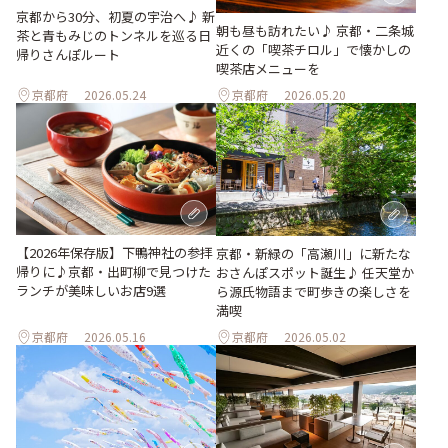
京都から30分、初夏の宇治へ♪ 新
朝も昼も訪れたい♪ 京都・二条城
茶と青もみじのトンネルを巡る日
近くの「喫茶チロル」で懐かしの
帰りさんぽルート
喫茶店メニューを
京都府
2026.05.24
京都府
2026.05.20
【2026年保存版】下鴨神社の参拝
京都・新緑の「高瀬川」に新たな
帰りに♪京都・出町柳で見つけた
おさんぽスポット誕生♪ 任天堂か
ランチが美味しいお店9選
ら源氏物語まで町歩きの楽しさを
満喫
京都府
2026.05.16
京都府
2026.05.02