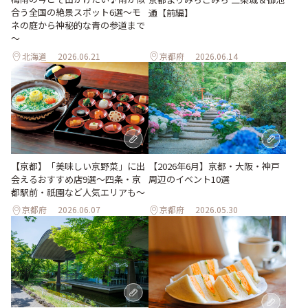
合う全国の絶景スポット6選～モ
通【前編】
ネの庭から神秘的な青の参道まで
～
北海道
2026.06.21
京都府
2026.06.14
【京都】「美味しい京野菜」に出
【2026年6月】京都・大阪・神戸
会えるおすすめ店9選～四条・京
周辺のイベント10選
都駅前・祇園など人気エリアも～
京都府
2026.06.07
京都府
2026.05.30