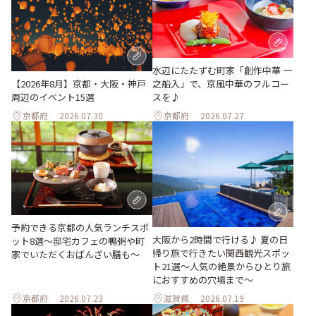
水辺にたたずむ町家「創作中華 一
之船入」で、京風中華のフルコー
【2026年8月】京都・大阪・神戸
スを♪
周辺のイベント15選
京都府
2026.07.30
京都府
2026.07.27
予約できる京都の人気ランチスポ
大阪から2時間で行ける♪ 夏の日
ット8選～邸宅カフェの鴨粥や町
帰り旅で行きたい関西観光スポッ
家でいただくおばんざい膳も～
ト21選～人気の絶景からひとり旅
におすすめの穴場まで～
京都府
2026.07.23
滋賀県
2026.07.19