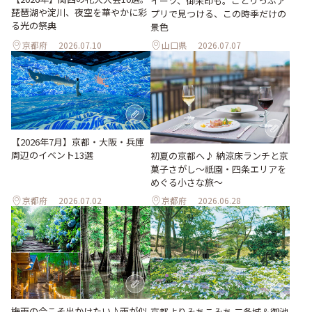
イーツ、御朱印も。ことりっぷア
琵琶湖や淀川、夜空を華やかに彩
プリで見つける、この時季だけの
る光の祭典
景色
京都府
2026.07.10
山口県
2026.07.07
【2026年7月】京都・大阪・兵庫
周辺のイベント13選
初夏の京都へ♪ 納涼床ランチと京
菓子さがし〜祇園・四条エリアを
めぐる小さな旅〜
京都府
2026.07.02
京都府
2026.06.28
梅雨の今こそ出かけたい♪雨が似
京都よりみちこみち 二条城＆御池