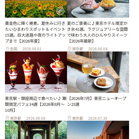
黄金色に輝く絶景。夏休みに行き
夏のご褒美に♪東京ホテル限定か
たいひまわりスポット＆イベント
き氷41選。ラグジュアリーな空間
15選。巨大迷路や夜のライトアッ
で味わう大人のひんやりスイーツ
プまで【2026年夏】
【2026年最新】
全国
2026.08.01
東京都
2026.08.04
東京駅・銀座周辺で食べたい♪ 期
【2026年7月】東京ニューオープ
間限定パフェ34選【2026年8月～
ン23選
10月】
東京都
2026.08.08
東京都
2026.07.30