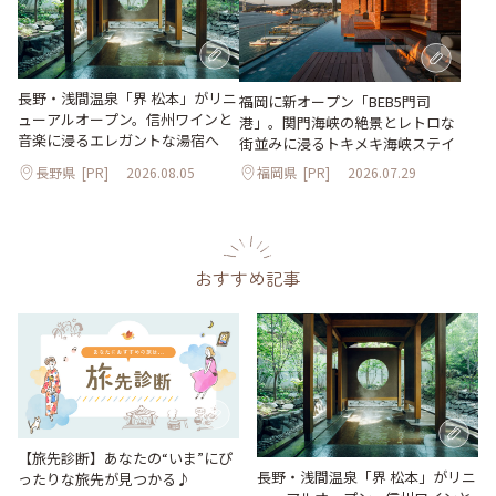
長野・浅間温泉「界 松本」がリニ
福岡に新オープン「BEB5門司
ューアルオープン。信州ワインと
港」。関門海峡の絶景とレトロな
音楽に浸るエレガントな湯宿へ
街並みに浸るトキメキ海峡ステイ
長野県
[PR]
2026.08.05
福岡県
[PR]
2026.07.29
おすすめ記事
【旅先診断】あなたの“いま”にぴ
長野・浅間温泉「界 松本」がリニ
ったりな旅先が見つかる♪