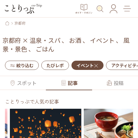
ガイド・マガジン
京都府
京都府
×
温泉・スパ
、
お酒
、
イベント
、
風
景・景色
、
ごはん
絞り込む
たびレポ
イベント
アクティビテ
スポット
記事
投稿
ことりっぷで人気の記事