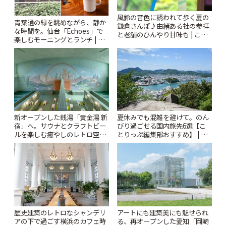
風鈴の音色に誘われて歩く夏の
青葉通の緑を眺めながら、静か
鎌倉さんぽ♪由緒ある社の参拝
な時間を。仙台「Echoes」で
と老舗のひんやり甘味も | こと
楽しむモーニングとランチ | こ
りっぷ
とりっぷ
新オープンした銭湯「黄金湯 新
夏休みでも混雑を避けて。のん
宿」へ。サウナとクラフトビー
びり過ごせる国内旅先6選【こ
ルを楽しむ癒やしのレトロ空間
とりっぷ編集部おすすめ】 | こ
| ことりっぷ
とりっぷ
歴史建築のレトロなシャンデリ
アートにも建築美にも魅せられ
アの下で過ごす横浜のカフェ時
る、再オープンした愛知「岡崎