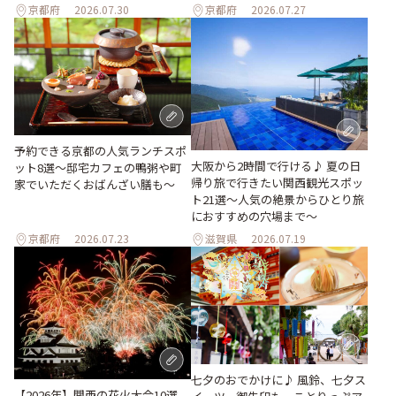
京都府
2026.07.30
京都府
2026.07.27
予約できる京都の人気ランチスポ
大阪から2時間で行ける♪ 夏の日
ット8選～邸宅カフェの鴨粥や町
帰り旅で行きたい関西観光スポッ
家でいただくおばんざい膳も～
ト21選～人気の絶景からひとり旅
におすすめの穴場まで～
京都府
2026.07.23
滋賀県
2026.07.19
七夕のおでかけに♪ 風鈴、七夕ス
【2026年】関西の花火大会10選。