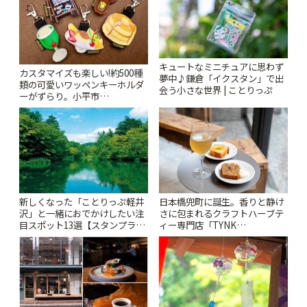
キュートなミニチュアに思わず
カスタマイズも楽しい!約500種
夢中♪鎌倉「イクスタン」で出
類の可愛いワッペンキーホルダ
会う小さな世界 | ことりっぷ
ーがずらり。小平市
「Kimamaya T&K」 | ことりっ
ぷ
新しくなった「ことりっぷ軽井
日本橋兜町に誕生。香りと静け
沢」と一緒におでかけしたい注
さに包まれるクラフトハーブテ
目スポット13選【スタンプラリ
ィー専門店「TYNK
ー開催中】 | ことりっぷ
Kabutocho」 | ことりっぷ