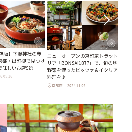
保存版】下鴨神社の参
京都
ニューオープンの京町家トラット
京都・出町柳で見つけ
9選
リア「BONSAI1877」で、旬の地
美味しいお店9選
がら
野菜を使ったピッツァ＆イタリア
6.05.16
料理を♪
京都
京都府
2024.11.06