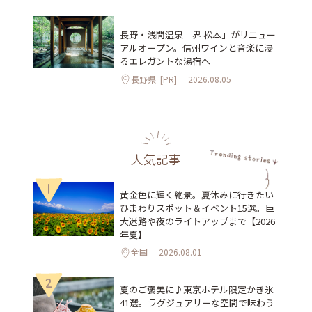
長野・浅間温泉「界 松本」がリニュー
アルオープン。信州ワインと音楽に浸
るエレガントな湯宿へ
長野県
[PR]
2026.08.05
人気記事
1
黄金色に輝く絶景。夏休みに行きたい
ひまわりスポット＆イベント15選。巨
大迷路や夜のライトアップまで【2026
年夏】
全国
2026.08.01
2
夏のご褒美に♪東京ホテル限定かき氷
41選。ラグジュアリーな空間で味わう