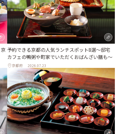
、京
予約できる京都の人気ランチスポット8選～邸宅
カフェの鴨粥や町家でいただくおばんざい膳も～
京都府
2026.07.23