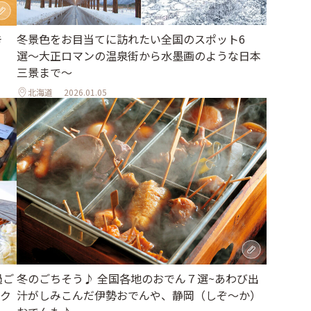
冬景色をお目当てに訪れたい全国のスポット6
き
選〜大正ロマンの温泉街から水墨画のような日本
三景まで〜
北海道
2026.01.05
過ご
冬のごちそう♪ 全国各地のおでん７選~あわび出
ク
汁がしみこんだ伊勢おでんや、静岡（しぞ〜か）