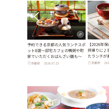
【2026年
家「創作中華
予約できる京都の人気ランチスポ
拝帰りに♪
風中華のフルコ
ット8選～邸宅カフェの鴨粥や町
たランチが
家でいただくおばんざい膳も～
京都府
202
京都府
2026.07.23