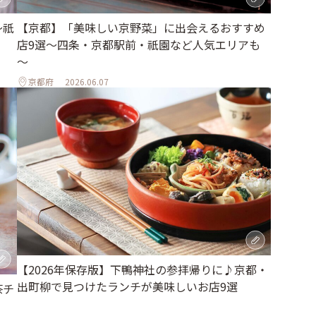
〜祇
【京都】「美味しい京野菜」に出会えるおすすめ
店9選～四条・京都駅前・祇園など人気エリアも
～
京都府
2026.06.07
【2026年保存版】下鴨神社の参拝帰りに♪京都・
出町柳で見つけたランチが美味しいお店9選
茶チ