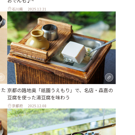
おでんも♪~
石川県
2025.12.21
きた
京都の路地奥「祇園うえもり」で、名店・森嘉の
豆腐を使った湯豆腐を味わう
京都府
2025.12.08