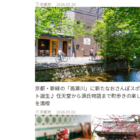
京都府
2026.05.20
京都・新緑の「高瀬川」に新たなおさんぽスポ
ト誕生♪ 任天堂から源氏物語まで町歩きの楽
を満喫
京都府
2026.05.02