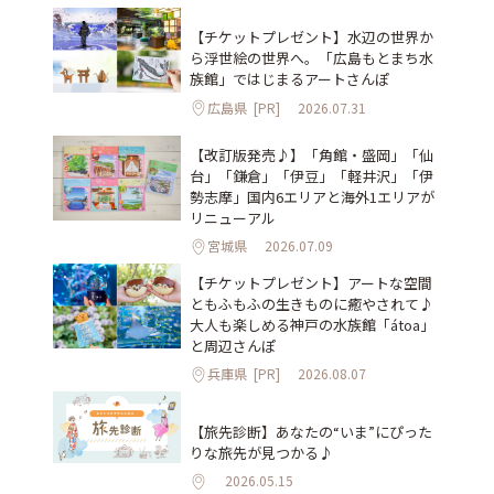
【チケットプレゼント】水辺の世界か
ら浮世絵の世界へ。「広島もとまち水
族館」ではじまるアートさんぽ
広島県
[PR]
2026.07.31
【改訂版発売♪】「角館・盛岡」「仙
台」「鎌倉」「伊豆」「軽井沢」「伊
勢志摩」国内6エリアと海外1エリアが
リニューアル
宮城県
2026.07.09
【チケットプレゼント】アートな空間
ともふもふの生きものに癒やされて♪
大人も楽しめる神戸の水族館「átoa」
と周辺さんぽ
兵庫県
[PR]
2026.08.07
【旅先診断】あなたの“いま”にぴった
りな旅先が見つかる♪
2026.05.15