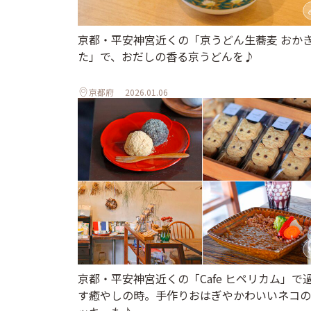
京都・平安神宮近くの「京うどん生蕎麦 おか
た」で、おだしの香る京うどんを♪
京都府
2026.01.06
京都・平安神宮近くの「Cafe ヒペリカム」で
す癒やしの時。手作りおはぎやかわいいネコの