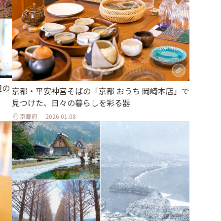
辺の
京都・平安神宮そばの「京都 おうち 岡崎本店」で
見つけた、日々の暮らしを彩る器
京都府
2026.01.08