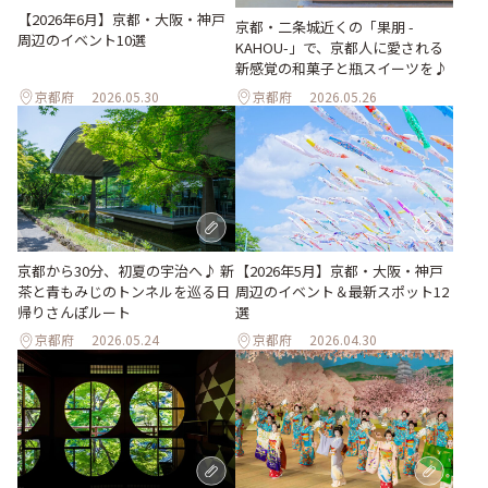
【2026年6月】京都・大阪・神戸
京都・二条城近くの「果朋 -
周辺のイベント10選
KAHOU-」で、京都人に愛される
新感覚の和菓子と瓶スイーツを♪
京都府
2026.05.30
京都府
2026.05.26
京都から30分、初夏の宇治へ♪ 新
【2026年5月】京都・大阪・神戸
茶と青もみじのトンネルを巡る日
周辺のイベント＆最新スポット12
帰りさんぽルート
選
京都府
2026.05.24
京都府
2026.04.30