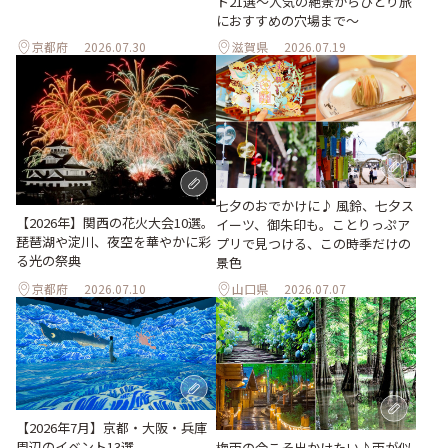
ト21選～人気の絶景からひとり旅
におすすめの穴場まで～
京都府
2026.07.30
滋賀県
2026.07.19
七夕のおでかけに♪ 風鈴、七夕ス
【2026年】関西の花火大会10選。
イーツ、御朱印も。ことりっぷア
琵琶湖や淀川、夜空を華やかに彩
プリで見つける、この時季だけの
る光の祭典
景色
京都府
2026.07.10
山口県
2026.07.07
【2026年7月】京都・大阪・兵庫
周辺のイベント13選
梅雨の今こそ出かけたい♪雨が似