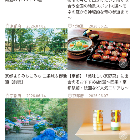
合う全国の絶景スポット6選～モ
ネの庭から神秘的な青の参道まで
～
京都府
2026.07.02
北海道
2026.06.21
京都よりみちこみち 二条城＆御池
【京都】「美味しい京野菜」に出
通【前編】
会えるおすすめ店9選～四条・京
都駅前・祇園など人気エリアも～
京都府
2026.06.14
京都府
2026.06.07