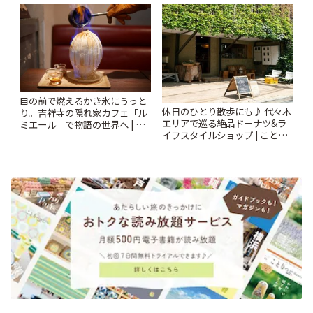
札すぐのレトロ喫茶まで~ | こと
されるティータイム~ | ことりっ
りっぷ
ぷ
目の前で燃えるかき氷にうっと
休日のひとり散歩にも♪ 代々木
り。吉祥寺の隠れ家カフェ「ル
エリアで巡る絶品ドーナツ&ラ
ミエール」で物語の世界へ | こ
イフスタイルショップ | ことり
とりっぷ
っぷ