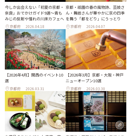
今しか出会えない「初夏の京都・
京都・祇園の春の風物詩、芸妓さ
奈良」おでかけガイド9選～青も
ん・舞妓さんが華やかに京の四季
みじの反射や憧れの川床カフェへ
を舞う「都をどり」にうっとり
京都府
2026.04.18
京都府
2026.04.07
【2026年4月】関西のイベント10
【2026年3月】京都・大阪・神戸
選
ニューオープン10選
京都府
2026.03.31
京都府
2026.03.30