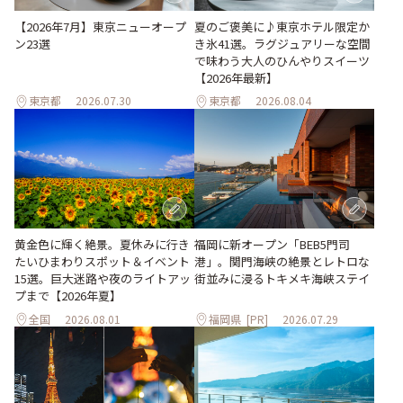
【2026年7月】東京ニューオープ
夏のご褒美に♪東京ホテル限定か
ン23選
き氷41選。ラグジュアリーな空間
で味わう大人のひんやりスイーツ
【2026年最新】
東京都
2026.07.30
東京都
2026.08.04
黄金色に輝く絶景。夏休みに行き
福岡に新オープン「BEB5門司
たいひまわりスポット＆イベント
港」。関門海峡の絶景とレトロな
15選。巨大迷路や夜のライトアッ
街並みに浸るトキメキ海峡ステイ
プまで【2026年夏】
全国
2026.08.01
福岡県
[PR]
2026.07.29