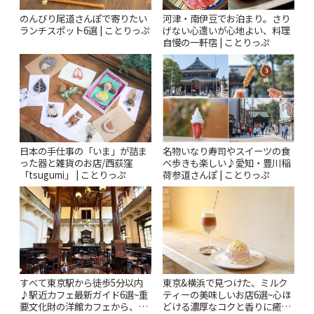
のんびり尾道さんぽで寄りたい
河津・南伊豆でお泊まり。さり
ランチスポット6選 | ことりっぷ
げない心遣いが心地よい、料理
自慢の一軒宿 | ことりっぷ
日本の手仕事の「いま」が詰ま
名物いなり寿司やスイーツの食
った器と雑貨のお店/西荻窪
べ歩きも楽しい♪愛知・豊川稲
「tsugumi」 | ことりっぷ
荷参道さんぽ | ことりっぷ
すべて東京駅から徒歩5分以内
東京&横浜で見つけた、ミルク
♪駅近カフェ最新ガイド6選~重
ティーの美味しいお店6選~心ほ
要文化財の洋館カフェから、改
どける濃厚なコクと香りに癒や