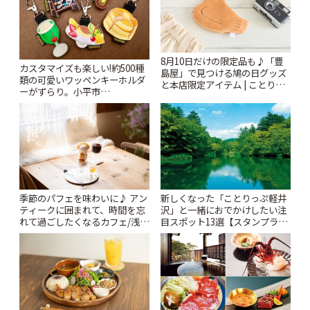
8月10日だけの限定品も♪「豊
カスタマイズも楽しい!約500種
島屋」で見つける鳩の日グッズ
類の可愛いワッペンキーホルダ
と本店限定アイテム | ことりっ
ーがずらり。小平市
ぷ
「Kimamaya T&K」 | ことりっ
ぷ
季節のパフェを味わいに♪ アン
新しくなった「ことりっぷ軽井
ティークに囲まれて、時間を忘
沢」と一緒におでかけしたい注
れて過ごしたくなるカフェ/浅草
目スポット13選【スタンプラリ
「annorum cafe」 | ことりっぷ
ー開催中】 | ことりっぷ