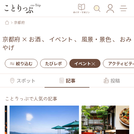
ガイド・マガジン
京都府
京都府
×
お酒
、
イベント
、
風景・景色
、
おみ
やげ
絞り込む
たびレポ
イベント
アクティビテ
スポット
記事
投稿
ことりっぷで人気の記事