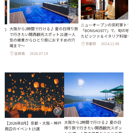
ニューオープンの京町家トラ
大阪から2時間で行ける♪ 夏の日帰り旅
辺の
「BONSAI1877」で、旬の
で行きたい関西観光スポット21選～人
たピッツァ＆イタリア料理を
気の絶景からひとり旅におすすめの穴
京都府
2024.11.06
場まで～
滋賀県
2026.07.19
大阪から2時間で行ける♪ 夏の日
【2026年8月】京都・大阪・神戸
帰り旅で行きたい関西観光スポッ
周辺のイベント15選