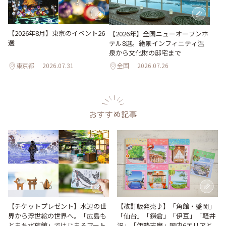
【2026年8月】東京のイベント26
【2026年】全国ニューオープンホ
選
テル8選。絶景インフィニティ温
泉から文化財の邸宅まで
東京都
2026.07.31
全国
2026.07.26
おすすめ記事
【改訂版発売♪】「角館・盛岡」
【チケットプレゼント】水辺の世
「仙台」「鎌倉」「伊豆」「軽井
界から浮世絵の世界へ。「広島も
沢」「伊勢志摩」国内6エリアと
とまち水族館」ではじまるアート