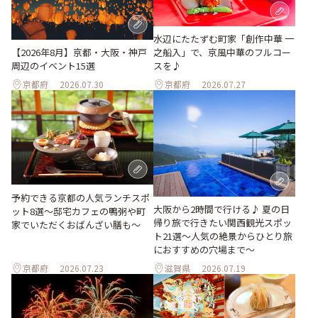
水辺にたたずむ町家「創作中華 一
之船入」で、京風中華のフルコー
【2026年8月】京都・大阪・神戸
スを♪
周辺のイベント15選
京都府
2026.07.30
京都府
2026.07.27
予約できる京都の人気ランチスポ
大阪から2時間で行ける♪ 夏の日
ット8選～邸宅カフェの鴨粥や町
帰り旅で行きたい関西観光スポッ
家でいただくおばんざい膳も～
ト21選～人気の絶景からひとり旅
におすすめの穴場まで～
京都府
2026.07.23
滋賀県
2026.07.19