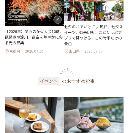
七夕のおでかけに♪ 風鈴、七夕ス
【2026年】関西の花火大会10選。
イーツ、御朱印も。ことりっぷア
琵琶湖や淀川、夜空を華やかに彩
プリで見つける、この時季だけの
る光の祭典
景色
京都府
2026.07.10
山口県
2026.07.07
のおすすめ記事
イベント