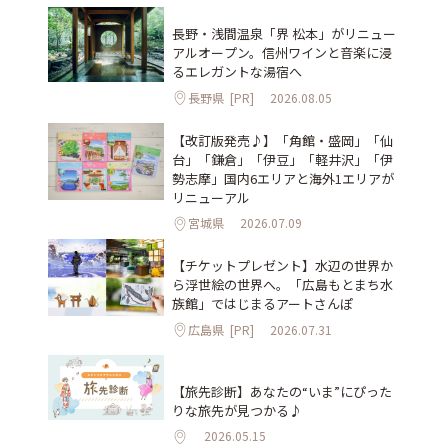
長野・浅間温泉「界 松本」がリニュー
アルオープン。信州ワインと音楽に浸
るエレガントな湯宿へ
長野県
[PR]
2026.08.05
【改訂版発売♪】「角館・盛岡」「仙
台」「鎌倉」「伊豆」「軽井沢」「伊
勢志摩」国内6エリアと海外1エリアが
リニューアル
宮城県
2026.07.09
【チケットプレゼント】水辺の世界か
ら浮世絵の世界へ。「広島もとまち水
族館」ではじまるアートさんぽ
広島県
[PR]
2026.07.31
【旅先診断】あなたの“いま”にぴった
りな旅先が見つかる♪
2026.05.15