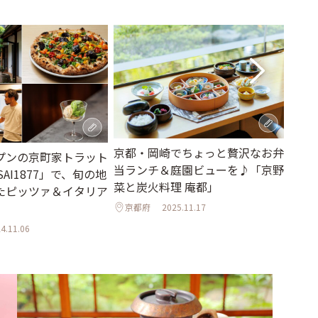
京都・岡崎でちょっと贅沢なお弁
日本
プンの京町家トラット
当ランチ＆庭園ビューを♪「京野
都・
AI1877」で、旬の地
菜と炭火料理 庵都」
「mas
たピッツァ＆イタリア
京都府
2025.11.17
京都
4.11.06