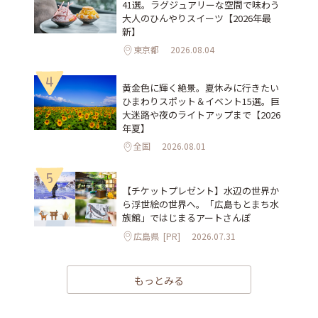
41選。ラグジュアリーな空間で味わう
大人のひんやりスイーツ【2026年最
新】
東京都
2026.08.04
4
黄金色に輝く絶景。夏休みに行きたい
ひまわりスポット＆イベント15選。巨
大迷路や夜のライトアップまで【2026
年夏】
全国
2026.08.01
5
【チケットプレゼント】水辺の世界か
ら浮世絵の世界へ。「広島もとまち水
族館」ではじまるアートさんぽ
広島県
[PR]
2026.07.31
もっとみる