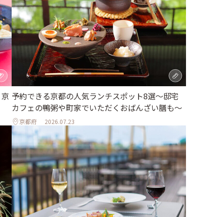
、京
予約できる京都の人気ランチスポット8選～邸宅
カフェの鴨粥や町家でいただくおばんざい膳も～
京都府
2026.07.23