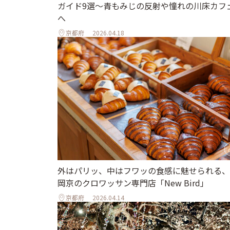
ガイド9選～青もみじの反射や憧れの川床カフ
へ
京都府
2026.04.18
外はパリッ、中はフワッの食感に魅せられる、
岡京のクロワッサン専門店「New Bird」
京都府
2026.04.14