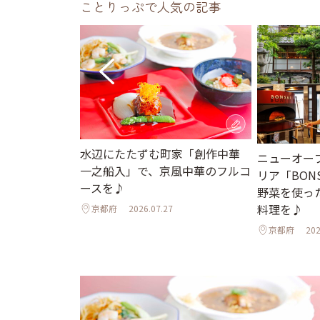
ことりっぷで人気の記事
人気ランチスポ
水辺にたたずむ町家「創作中華
ニューオー
フェの鴨粥や町
一之船入」で、京風中華のフルコ
リア「BONS
んざい膳も～
ースを♪
野菜を使っ
料理を♪
京都府
2026.07.27
京都府
202