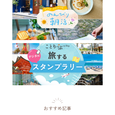
庭園が目の前に広がる、京
三条通の隠れ家カフェ
ter-piece coffee KYOTO」
府
2026.04.20
おすすめ記事