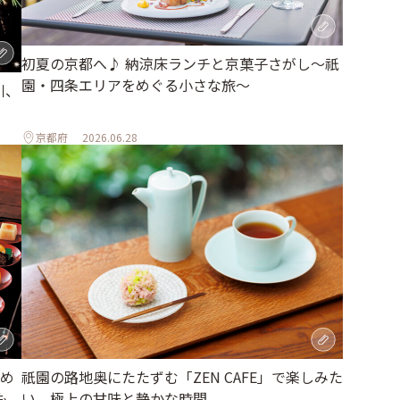
初夏の京都へ♪ 納涼床ランチと京菓子さがし〜祇
園・四条エリアをめぐる小さな旅〜
川、
京都府
2026.06.28
め
祇園の路地奥にたたずむ「ZEN CAFE」で楽しみた
も
い、極上の甘味と静かな時間