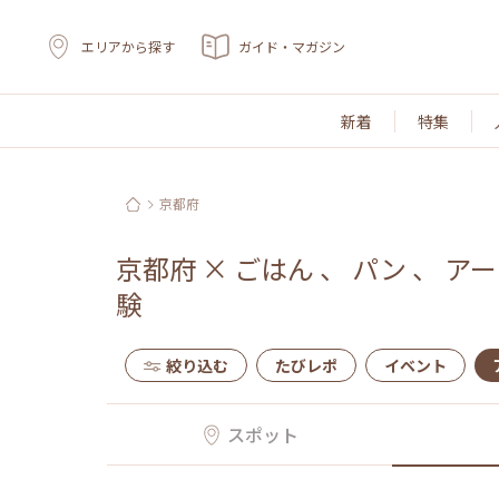
エリアから探す
ガイド・マガジン
新着
特集
京都府
京都府
×
ごはん
、
パン
、
アー
験
絞り込む
たびレポ
イベント
スポット