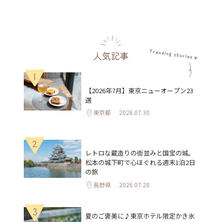
人気記事
1
【2026年7月】東京ニューオープン23
選
東京都
2026.07.30
2
レトロな蔵造りの街並みと国宝の城。
松本の城下町で心ほぐれる週末1泊2日
の旅
長野県
2026.07.28
3
夏のご褒美に♪東京ホテル限定かき氷