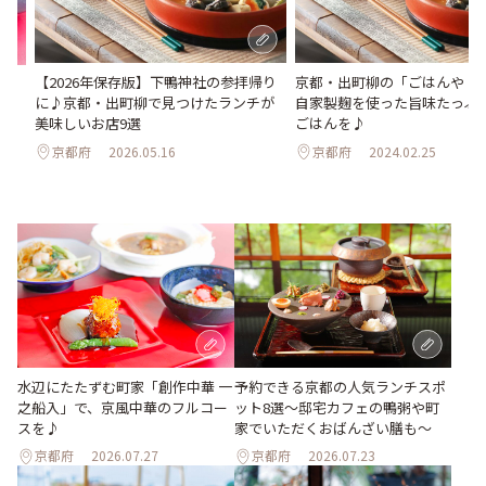
【2026年保存版】下鴨神社の参拝帰り
京都・出町柳の「ごはんや お
之船
に♪京都・出町柳で見つけたランチが
自家製麹を使った旨味たっぷ
美味しいお店9選
ごはんを♪
京都府
2026.05.16
京都府
2024.02.25
水辺にたたずむ町家「創作中華 一
予約できる京都の人気ランチスポ
之船入」で、京風中華のフルコー
ット8選～邸宅カフェの鴨粥や町
スを♪
家でいただくおばんざい膳も～
京都府
2026.07.27
京都府
2026.07.23