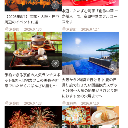
水辺にたたずむ町家「創作中華 一
之船入」で、京風中華のフルコー
【2026年8月】京都・大阪・神戸
スを♪
周辺のイベント15選
京都府
2026.07.30
京都府
2026.07.27
予約できる京都の人気ランチスポ
大阪から2時間で行ける♪ 夏の日
ット8選～邸宅カフェの鴨粥や町
帰り旅で行きたい関西観光スポッ
家でいただくおばんざい膳も～
ト21選～人気の絶景からひとり旅
におすすめの穴場まで～
京都府
2026.07.23
滋賀県
2026.07.19