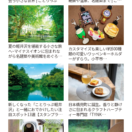
会う小さな世界 | ことりっぷ
絶景や温泉、名建築まで | こと
りっぷ
夏の軽井沢を堪能する小さな旅
カスタマイズも楽しい!約500種
へ~マイナスイオンに包まれな
類の可愛いワッペンキーホルダ
がら名建築や美術館をめぐろう
ーがずらり。小平市
~ | ことりっぷ
「Kimamaya T&K」 | ことりっ
ぷ
新しくなった「ことりっぷ軽井
日本橋兜町に誕生。香りと静け
沢」と一緒におでかけしたい注
さに包まれるクラフトハーブテ
目スポット13選【スタンプラリ
ィー専門店「TYNK
ー開催中】 | ことりっぷ
Kabutocho」 | ことりっぷ