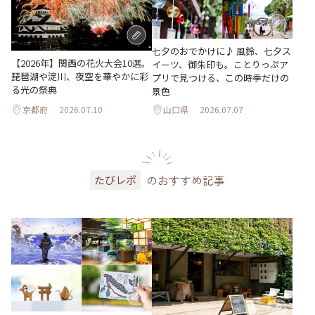
七夕のおでかけに♪ 風鈴、七夕ス
【2026年】関西の花火大会10選。
イーツ、御朱印も。ことりっぷア
琵琶湖や淀川、夜空を華やかに彩
プリで見つける、この時季だけの
る光の祭典
景色
京都府
2026.07.10
山口県
2026.07.07
のおすすめ記事
たびレポ