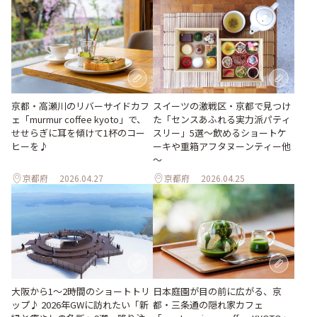
京都・高瀬川のリバーサイドカフ
スイーツの激戦区・京都で見つけ
ェ「murmur coffee kyoto」で、
た「センスあふれる実力派パティ
せせらぎに耳を傾けて1杯のコー
スリー」5選～飲めるショートケ
ヒーを♪
ーキや重箱アフタヌーンティー他
～
京都府
2026.04.27
京都府
2026.04.25
大阪から1〜2時間のショートトリ
日本庭園が目の前に広がる、京
ップ♪ 2026年GWに訪れたい「新
都・三条通の隠れ家カフェ