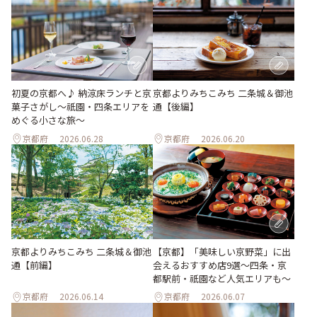
初夏の京都へ♪ 納涼床ランチと京
京都よりみちこみち 二条城＆御池
菓子さがし〜祇園・四条エリアを
通【後編】
めぐる小さな旅〜
京都府
2026.06.28
京都府
2026.06.20
京都よりみちこみち 二条城＆御池
【京都】「美味しい京野菜」に出
通【前編】
会えるおすすめ店9選～四条・京
都駅前・祇園など人気エリアも～
京都府
2026.06.14
京都府
2026.06.07