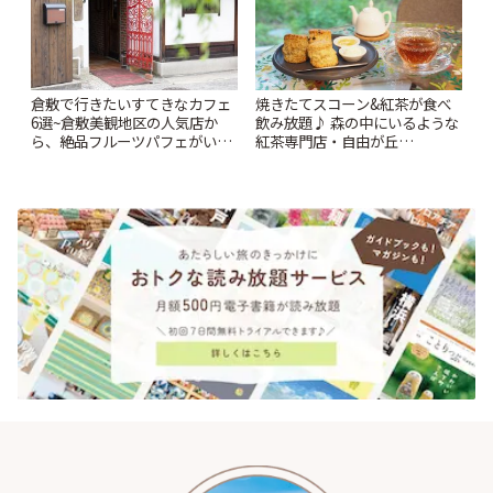
倉敷で行きたいすてきなカフェ
焼きたてスコーン&紅茶が食べ
6選~倉敷美観地区の人気店か
飲み放題♪ 森の中にいるような
ら、絶品フルーツパフェがいた
紅茶専門店・自由が丘
だけるパーラーまで~ | ことりっ
「YOTSUBA TEA」でのんびり
ぷ
時間 | ことりっぷ