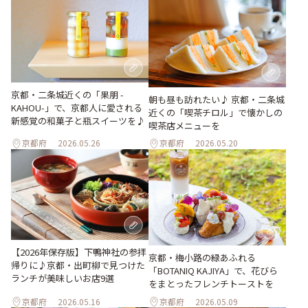
京都・二条城近くの「果朋 -
朝も昼も訪れたい♪ 京都・二条城
KAHOU-」で、京都人に愛される
近くの「喫茶チロル」で懐かしの
新感覚の和菓子と瓶スイーツを♪
喫茶店メニューを
京都府
2026.05.26
京都府
2026.05.20
【2026年保存版】下鴨神社の参拝
京都・梅小路の緑あふれる
帰りに♪京都・出町柳で見つけた
「BOTANIQ KAJIYA」で、花びら
ランチが美味しいお店9選
をまとったフレンチトーストを
京都府
2026.05.16
京都府
2026.05.09