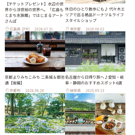
【チケットプレゼント】水辺の世
休日のひとり散歩にも♪ 代々木エ
界から浮世絵の世界へ。「広島も
リアで巡る絶品ドーナツ＆ライフ
とまち水族館」ではじまるアート
スタイルショップ
さんぽ
広島県
[PR]
2026.07.31
東京都
2026.08.02
京都よりみちこみち 二条城＆御池
名古屋から日帰り旅へ♪愛知・岐
通【後編】
阜・静岡のおすすめスポット6選
京都府
2026.06.20
岐阜県
2025.09.23