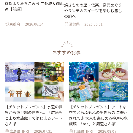
京都よりみちこみち 二条城＆御池
焼きものの里・信楽、窯元めぐり
通【前編】
やランチ＆スイーツを楽しむ癒し
の旅へ
京都府
2026.06.14
滋賀県
2026.05.01
おすすめ記事
【チケットプレゼント】水辺の世
【チケットプレゼント】アートな
界から浮世絵の世界へ。「広島も
空間ともふもふの生きものに癒や
とまち水族館」ではじまるアート
されて♪ 大人も楽しめる神戸の水
さんぽ
族館「átoa」と周辺さんぽ
広島県
[PR]
2026.07.31
兵庫県
[PR]
2026.08.07