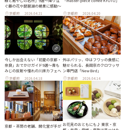
緑と癒やしの名所」9選～降り注
「master-piece coffee KYOTO」
ぐ藤の花や琵琶湖の絶景に感動～
京都府
2026.04.21
京都府
2026.04.20
今しか出会えない「初夏の京都・
外はパリッ、中はフワッの食感に
奈良」おでかけガイド9選～青も
魅せられる、長岡京のクロワッサ
みじの反射や憧れの川床カフェへ
ン専門店「New Bird」
京都府
2026.04.18
京都府
2026.04.14
お花見のおともにも♪ 東京・京
京都・茶筒の老舗、開化堂が手が
都・奈良・愛媛・鳥取で見つけた