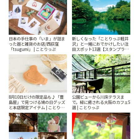
ぷ
日本の手仕事の「いま」が詰ま
新しくなった「ことりっぷ軽井
った器と雑貨のお店/西荻窪
沢」と一緒におでかけしたい注
「tsugumi」 | ことりっぷ
目スポット13選【スタンプラリ
ー開催中】 | ことりっぷ
8月10日だけの限定品も♪「豊
公園ビューから川床テラスま
島屋」で見つける鳩の日グッズ
で。緑に癒される大阪のカフェ5
と本店限定アイテム | ことりっ
選 | ことりっぷ
ぷ