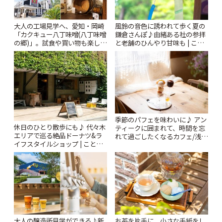
風鈴の音色に誘われて歩く夏の
大人の工場見学へ、愛知・岡崎
鎌倉さんぽ♪由緒ある社の参拝
「カクキュー八丁味噌(八丁味噌
と老舗のひんやり甘味も | こと
の郷)」。試食や買い物も楽しみ
りっぷ
♪ | ことりっぷ
季節のパフェを味わいに♪ アン
休日のひとり散歩にも♪ 代々木
ティークに囲まれて、時間を忘
エリアで巡る絶品ドーナツ&ラ
れて過ごしたくなるカフェ/浅草
イフスタイルショップ | ことり
「annorum cafe」 | ことりっぷ
っぷ
大人の醸造所見学ができる♪新
お茶を片手に、小さな手紙をし