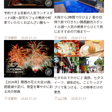
予約できる京都の人気ランチスポ
大阪から2時間で行ける♪ 夏の日
ット8選～邸宅カフェの鴨粥や町
帰り旅で行きたい関西観光スポッ
家でいただくおばんざい膳も～
ト21選～人気の絶景からひとり旅
におすすめの穴場まで～
京都府
2026.07.23
滋賀県
2026.07.19
七夕のおでかけに♪ 風鈴、七夕ス
【2026年】関西の花火大会10選。
イーツ、御朱印も。ことりっぷア
琵琶湖や淀川、夜空を華やかに彩
プリで見つける、この時季だけの
る光の祭典
景色
京都府
2026.07.10
山口県
2026.07.07