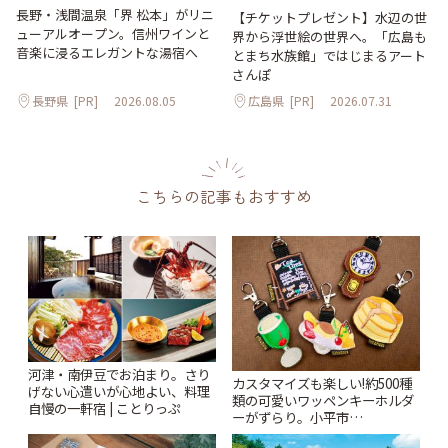
長野・浅間温泉「界 松本」がリニ
【チケットプレゼント】水辺の世
ューアルオープン。信州ワインと
界から浮世絵の世界へ。「広島も
音楽に浸るエレガントな湯宿へ
とまち水族館」ではじまるアート
さんぽ
長野県
[PR]
2026.08.05
広島県
[PR]
2026.07.31
こちらの記事もおすすめ
河津・南伊豆でお泊まり。さり
カスタマイズも楽しい!約500種
げない心遣いが心地よい、料理
類の可愛いワッペンキーホルダ
自慢の一軒宿 | ことりっぷ
ーがずらり。小平市
「Kimamaya T&K」 | ことりっ