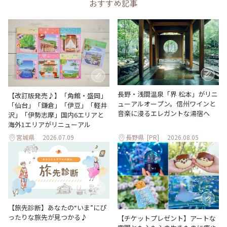
おすすめ記事
長野・浅間温泉「界 松本」がリニ
【改訂版発売♪】「角館・盛岡」
ューアルオープン。信州ワインと
「仙台」「鎌倉」「伊豆」「軽井
音楽に浸るエレガントな湯宿へ
沢」「伊勢志摩」国内6エリアと
海外1エリアがリニューアル
宮城県
2026.07.09
長野県
[PR]
2026.08.05
【旅先診断】あなたの“いま”にぴ
ったりな旅先が見つかる♪
【チケットプレゼント】アートな