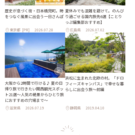
歴史が息づく街・日本橋兜町。時
夏休みでも混雑を避けて。のんび
をつなぐ風景に出会う一日さんぽ
り過ごせる国内旅先6選【ことり
っぷ編集部おすすめ】
東京都
[PR]
2026.07.28
広島県
2026.07.02
浜松に生まれた北欧の村。「ドロ
大阪から2時間で行ける♪ 夏の日
フィーズキャンパス」で幸せな暮
帰り旅で行きたい関西観光スポッ
らしに出会う旅～前編
ト21選～人気の絶景からひとり旅
におすすめの穴場まで～
滋賀県
2026.07.19
静岡県
2019.04.10