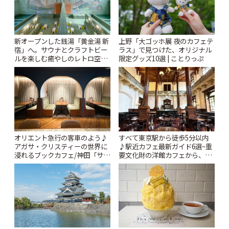
新オープンした銭湯「黄金湯 新
上野「大ゴッホ展 夜のカフェテ
宿」へ。サウナとクラフトビー
ラス」で見つけた、オリジナル
ルを楽しむ癒やしのレトロ空間
限定グッズ10選 | ことりっぷ
| ことりっぷ
オリエント急行の客車のよう♪
すべて東京駅から徒歩5分以内
アガサ・クリスティーの世界に
♪駅近カフェ最新ガイド6選~重
浸れるブックカフェ/神田「サロ
要文化財の洋館カフェから、改
ンクリスティ」 | ことりっぷ
札すぐのレトロ喫茶まで~ | こと
りっぷ