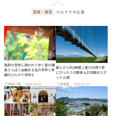
のおすすめ記事
風景・景色
風鈴の音色に誘われて歩く夏の鎌
都心から約2時間♪夏の日帰り旅
倉さんぽ♪由緒ある社の参拝と老
にぴったりの関東＆近郊観光スポ
舗のひんやり甘味も
ット21選
神奈川県
2026.08.02
群馬県
2026.07.20