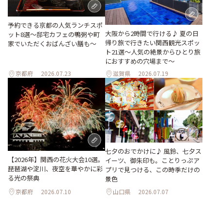
予約できる京都の人気ランチスポ
大阪から2時間で行ける♪ 夏の日
ット8選～邸宅カフェの鴨粥や町
帰り旅で行きたい関西観光スポッ
家でいただくおばんざい膳も～
ト21選～人気の絶景からひとり旅
におすすめの穴場まで～
京都府
2026.07.23
滋賀県
2026.07.19
七夕のおでかけに♪ 風鈴、七夕ス
【2026年】関西の花火大会10選。
イーツ、御朱印も。ことりっぷア
琵琶湖や淀川、夜空を華やかに彩
プリで見つける、この時季だけの
る光の祭典
景色
京都府
2026.07.10
山口県
2026.07.07