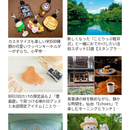
新しくなった「ことりっぷ軽井
カスタマイズも楽しい!約500種
沢」と一緒におでかけしたい注
類の可愛いワッペンキーホルダ
目スポット13選【スタンプラリ
ーがずらり。小平市
ー開催中】 | ことりっぷ
「Kimamaya T&K」 | ことりっ
ぷ
8月10日だけの限定品も♪「豊
青葉通の緑を眺めながら、静か
島屋」で見つける鳩の日グッズ
な時間を。仙台「Echoes」で
と本店限定アイテム | ことりっ
楽しむモーニングとランチ | こ
ぷ
とりっぷ