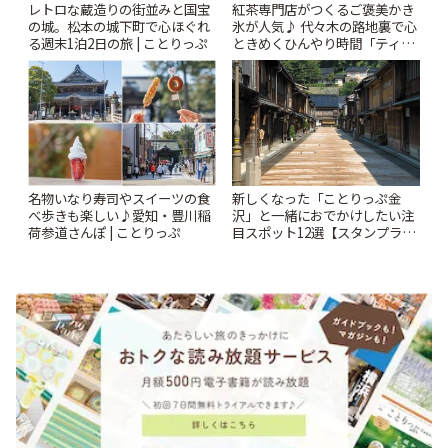
レトロな蔵造りの街並みと国宝
紅茶専門店がつくるご褒美かき
の城。松本の城下町で心ほぐれ
氷が人気♪ 代々木の路地裏で心
る週末1泊2日の旅 | ことりっぷ
ときめくひんやり時間「ティー
スイーツ ラボ コンテナート」 |
ことりっぷ
名物いなり寿司やスイーツの食
新しくなった「ことりっぷ金
べ歩きも楽しい♪愛知・豊川稲
沢」と一緒におでかけしたい注
荷参道さんぽ | ことりっぷ
目スポット12選【スタンプラリ
ー開催中】 | ことりっぷ