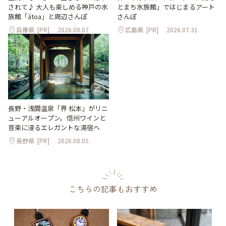
されて♪ 大人も楽しめる神戸の水
とまち水族館」ではじまるアート
族館「átoa」と周辺さんぽ
さんぽ
兵庫県
[PR]
2026.08.07
広島県
[PR]
2026.07.31
長野・浅間温泉「界 松本」がリニ
ューアルオープン。信州ワインと
音楽に浸るエレガントな湯宿へ
長野県
[PR]
2026.08.05
こちらの記事もおすすめ