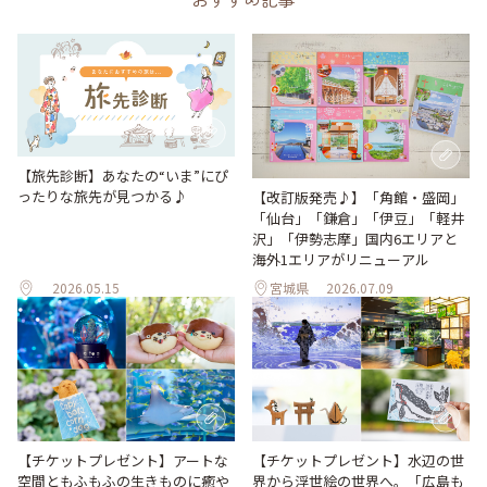
【旅先診断】あなたの“いま”にぴ
ったりな旅先が見つかる♪
【改訂版発売♪】「角館・盛岡」
「仙台」「鎌倉」「伊豆」「軽井
沢」「伊勢志摩」国内6エリアと
海外1エリアがリニューアル
2026.05.15
宮城県
2026.07.09
【チケットプレゼント】アートな
【チケットプレゼント】水辺の世
空間ともふもふの生きものに癒や
界から浮世絵の世界へ。「広島も