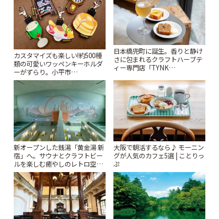
日本橋兜町に誕生。香りと静け
カスタマイズも楽しい!約500種
さに包まれるクラフトハーブテ
類の可愛いワッペンキーホルダ
ィー専門店「TYNK
ーがずらり。小平市
Kabutocho」 | ことりっぷ
「Kimamaya T&K」 | ことりっ
ぷ
新オープンした銭湯「黄金湯 新
大阪で朝活するなら♪ モーニン
宿」へ。サウナとクラフトビー
グが人気のカフェ5選 | ことりっ
ルを楽しむ癒やしのレトロ空間
ぷ
| ことりっぷ