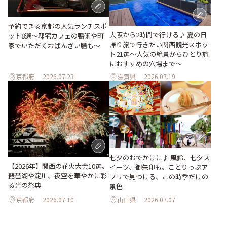
予約できる京都の人気ランチスポ
大阪から2時間で行ける♪ 夏の日
ット8選～邸宅カフェの鴨粥や町
帰り旅で行きたい関西観光スポッ
家でいただくおばんざい膳も～
ト21選～人気の絶景からひとり旅
におすすめの穴場まで～
京都府
2026.07.23
滋賀県
2026.07.19
七夕のおでかけに♪ 風鈴、七夕ス
【2026年】関西の花火大会10選。
イーツ、御朱印も。ことりっぷア
琵琶湖や淀川、夜空を華やかに彩
プリで見つける、この時季だけの
る光の祭典
景色
京都府
2026.07.10
山口県
2026.07.07