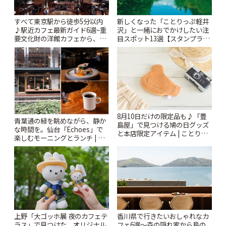
すべて東京駅から徒歩5分以内
新しくなった「ことりっぷ軽井
♪駅近カフェ最新ガイド6選~重
沢」と一緒におでかけしたい注
要文化財の洋館カフェから、改
目スポット13選【スタンプラリ
札すぐのレトロ喫茶まで~ | こと
ー開催中】 | ことりっぷ
りっぷ
8月10日だけの限定品も♪「豊
青葉通の緑を眺めながら、静か
島屋」で見つける鳩の日グッズ
な時間を。仙台「Echoes」で
と本店限定アイテム | ことりっ
楽しむモーニングとランチ | こ
ぷ
とりっぷ
上野「大ゴッホ展 夜のカフェテ
香川県で行きたいおしゃれなカ
ラス」で見つけた、オリジナル
フェ6選〜森の隠れ家から島の