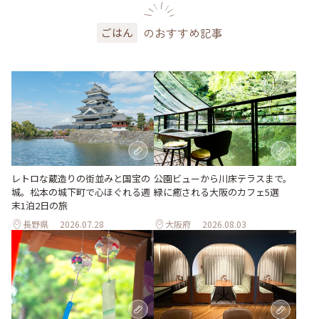
のおすすめ記事
ごはん
レトロな蔵造りの街並みと国宝の
公園ビューから川床テラスまで。
城。松本の城下町で心ほぐれる週
緑に癒される大阪のカフェ5選
末1泊2日の旅
長野県
2026.07.28
大阪府
2026.08.03