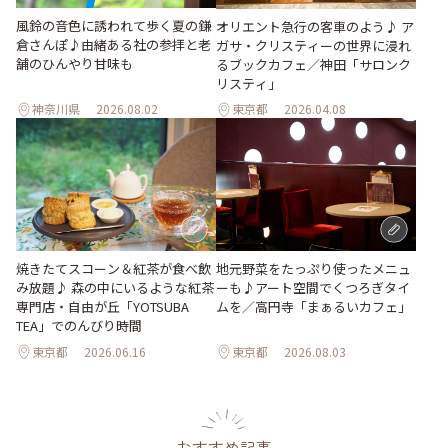
風鈴の音色に誘われて歩く夏の鎌
オリエント急行の客車のよう♪ ア
倉さんぽ♪由緒ある社の参拝と老
ガサ・クリスティーの世界に浸れ
舗のひんやり甘味も
るブックカフェ／神田「サロンク
リスティ」
神奈川県
2026.08.02
東京都
2026.04.08
地元野菜をたっぷり使ったメニュ
焼きたてスコーン＆紅茶が食べ飲
ーも♪アート空間でくつろぎタイ
み放題♪ 森の中にいるような紅茶
ムを／高円寺「まぁるいカフェ」
専門店・自由が丘「YOTSUBA
TEA」でのんびり時間
東京都
2026.06.16
東京都
2026.08.03
おすすめ記事