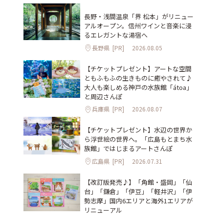
長野・浅間温泉「界 松本」がリニュー
アルオープン。信州ワインと音楽に浸
るエレガントな湯宿へ
長野県
[PR]
2026.08.05
【チケットプレゼント】アートな空間
ともふもふの生きものに癒やされて♪
大人も楽しめる神戸の水族館「átoa」
と周辺さんぽ
兵庫県
[PR]
2026.08.07
【チケットプレゼント】水辺の世界か
ら浮世絵の世界へ。「広島もとまち水
族館」ではじまるアートさんぽ
広島県
[PR]
2026.07.31
【改訂版発売♪】「角館・盛岡」「仙
台」「鎌倉」「伊豆」「軽井沢」「伊
勢志摩」国内6エリアと海外1エリアが
リニューアル