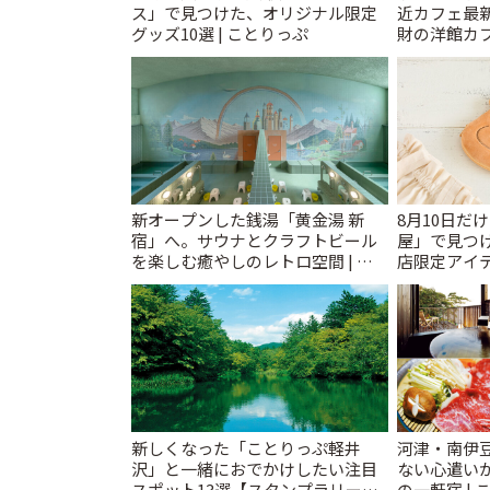
ス」で見つけた、オリジナル限定
近カフェ最新
グッズ10選 | ことりっぷ
財の洋館カ
レトロ喫茶ま
新オープンした銭湯「黄金湯 新
8月10日だ
宿」へ。サウナとクラフトビール
屋」で見つ
を楽しむ癒やしのレトロ空間 | こ
店限定アイテ
とりっぷ
新しくなった「ことりっぷ軽井
河津・南伊
沢」と一緒におでかけしたい注目
ない心遣い
スポット13選【スタンプラリー開
の一軒宿 | 