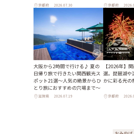
京都府
2026.07.30
京都府
2026.
大阪から2時間で行ける♪ 夏の
【2026年】
日帰り旅で行きたい関西観光ス
選。琵琶湖や
ポット21選～人気の絶景からひ
かに彩る光の
とり旅におすすめの穴場まで～
滋賀県
2026.07.19
京都府
2026.
おみやげ