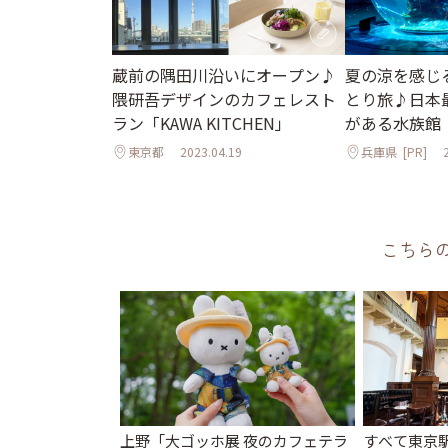
蔵前の隅田川沿いにオープン♪
夏の涼を感じ
隈研吾デザインのカフェレスト
とり旅♪日本
ラン「KAWA KITCHEN」
がある水族館「
東京都
2023.04.19
兵庫県
[PR]
こちら
上野「大ゴッホ展 夜のカフェテラ
すべて東京