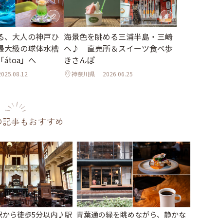
る、大人の神戸ひ
海景色を眺める三浦半島・三崎
最大級の球体水槽
へ♪ 直売所＆スイーツ食べ歩
átoa」へ
きさんぽ
2025.08.12
神奈川県
2026.06.25
の記事もおすすめ
駅から徒歩5分以内♪駅
青葉通の緑を眺めながら、静かな