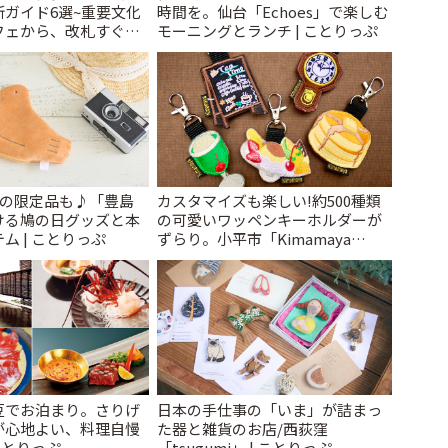
ガイド6選~重要文化
時間を。仙台「Echoes」で楽しむ
フェから、改札すぐの
モーニングとランチ | ことりっぷ
で~ | ことりっぷ
けの限定品も♪「豊島
カスタマイズも楽しい!約500種類
ける鳩の日グッズと本
の可愛いワッペンキーホルダーが
ム | ことりっぷ
ずらり。小平市「Kimamaya
T&K」 | ことりっぷ
豆でお泊まり。さりげ
日本の手仕事の「いま」が詰まっ
が心地よい、料理自慢
た器と雑貨のお店/西荻窪
ことりっぷ
「tsugumi」 | ことりっぷ