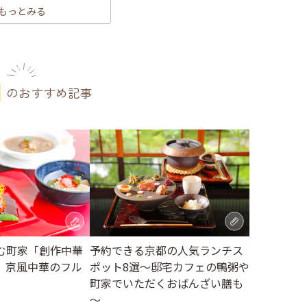
もっとみる
のおすすめ記事
む町家「創作中華
予約できる京都の人気ランチス
、京風中華のフル
ポット8選～邸宅カフェの鴨粥や
町家でいただくおばんざい膳も
～