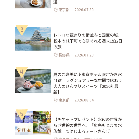
選
東京都
2026.07.30
3
レトロな蔵造りの街並みと国宝の城。
松本の城下町で心ほぐれる週末1泊2日
の旅
長野県
2026.07.28
4
夏のご褒美に♪東京ホテル限定かき氷
41選。ラグジュアリーな空間で味わう
大人のひんやりスイーツ【2026年最
新】
東京都
2026.08.04
5
【チケットプレゼント】水辺の世界か
ら浮世絵の世界へ。「広島もとまち水
族館」ではじまるアートさんぽ