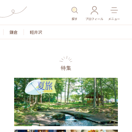
探す
プロフィール
メニュー
鎌倉
軽井沢
特集
名所・旧跡
温泉・スパ
その他施設
ごはん
カ