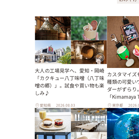
大人の工場見学へ、愛知・岡崎
カスタマイズも
「カクキュー八丁味噌（八丁味
種類の可愛い
噌の郷）」。試食や買い物も楽
ダーがずらり
しみ♪
「Kimamaya
愛知県
2026.08.03
東京都
2026.