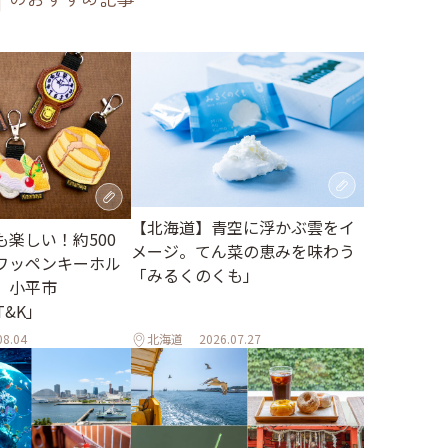
【北海道】青空に浮かぶ雲をイ
楽しい！約500
メージ。てん菜の恵みを味わう
ワッペンキーホル
「みるくのくも」
。小平市
 T&K」
08.04
北海道
2026.07.27