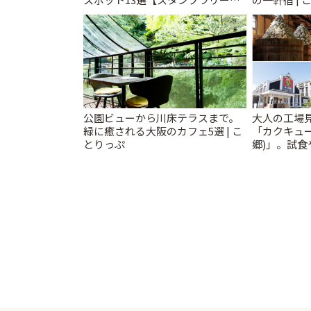
催中】 | ことりっぷ
公園ビューから川床テラスまで。
大人の工場
緑に癒される大阪のカフェ5選 | こ
「カクキュ
とりっぷ
郷)」。試食
ことりっぷ