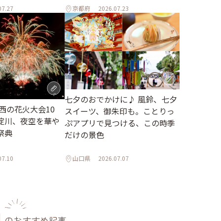
07.27
京都府
2026.07.23
七夕のおでかけに♪ 風鈴、七夕
関西の花火大会10
スイーツ、御朱印も。ことりっ
淀川、夜空を華や
ぷアプリで見つける、この時季
祭典
だけの景色
07.10
山口県
2026.07.07
のおすすめ記事