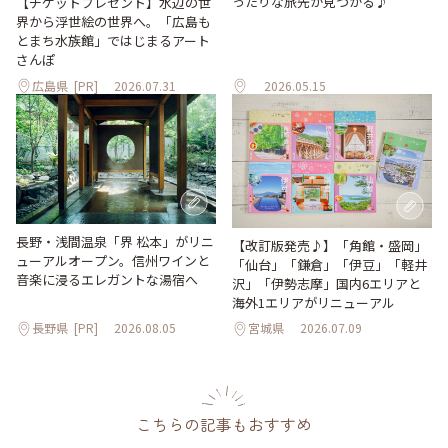
ったりな旅先が見つかる♪
【チケットプレゼント】水辺の世
界から浮世絵の世界へ。「広島も
とまち水族館」ではじまるアート
さんぽ
広島県
[PR]
2026.07.31
2026.05.15
長野・浅間温泉「界 松本」がリニ
【改訂版発売♪】「角館・盛岡」
ューアルオープン。信州ワインと
「仙台」「鎌倉」「伊豆」「軽井
音楽に浸るエレガントな湯宿へ
沢」「伊勢志摩」国内6エリアと
海外1エリアがリニューアル
長野県
[PR]
2026.08.05
宮城県
2026.07.09
こちらの記事もおすすめ