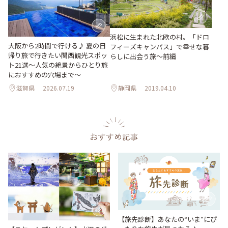
浜松に生まれた北欧の村。「ドロ
大阪から2時間で行ける♪ 夏の日
フィーズキャンパス」で幸せな暮
帰り旅で行きたい関西観光スポッ
らしに出会う旅～前編
ト21選～人気の絶景からひとり旅
におすすめの穴場まで～
滋賀県
2026.07.19
静岡県
2019.04.10
おすすめ記事
【旅先診断】あなたの“いま”にぴ