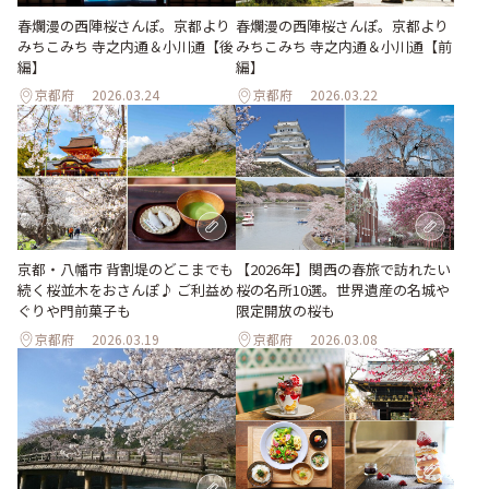
春爛漫の西陣桜さんぽ。京都より
春爛漫の西陣桜さんぽ。京都より
みちこみち 寺之内通＆小川通【前
みちこみち 寺之内通＆小川通【後
編】
編】
京都府
2026.03.24
京都府
2026.03.22
【2026年】関西の春旅で訪れたい
京都・八幡市 背割堤のどこまでも
桜の名所10選。世界遺産の名城や
続く桜並木をおさんぽ♪ ご利益め
限定開放の桜も
ぐりや門前菓子も
京都府
2026.03.19
京都府
2026.03.08