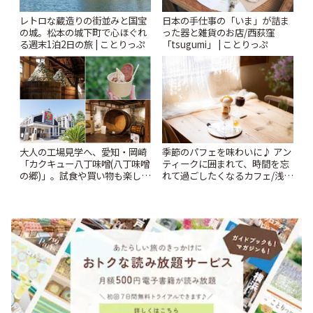
レトロな蔵造りの街並みと国宝
日本の手仕事の「いま」が詰ま
の城。松本の城下町で心ほぐれ
った器と雑貨のお店/西荻窪
る週末1泊2日の旅 | ことりっぷ
「tsugumi」 | ことりっぷ
大人の工場見学へ、愛知・岡崎
季節のパフェを味わいに♪ アン
「カクキュー八丁味噌(八丁味噌
ティークに囲まれて、時間を忘
の郷)」。試食や買い物も楽しみ
れて過ごしたくなるカフェ/浅草
♪ | ことりっぷ
「annorum cafe」 | ことりっぷ