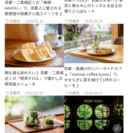
京都・二条城近くの「果朋 -
茶と青もみじのトンネルを巡る日
KAHOU-」で、京都人に愛される
帰りさんぽルート
新感覚の和菓子と瓶スイーツを♪
京都府
2026.05.26
京都府
2026.05.24
京都・高瀬川のリバーサイドカフ
朝も昼も訪れたい♪ 京都・二条城
ェ「murmur coffee kyoto」で、
近くの「喫茶チロル」で懐かしの
せせらぎに耳を傾けて1杯のコー
喫茶店メニューを
ヒーを♪
京都府
2026.05.20
京都府
2026.04.27