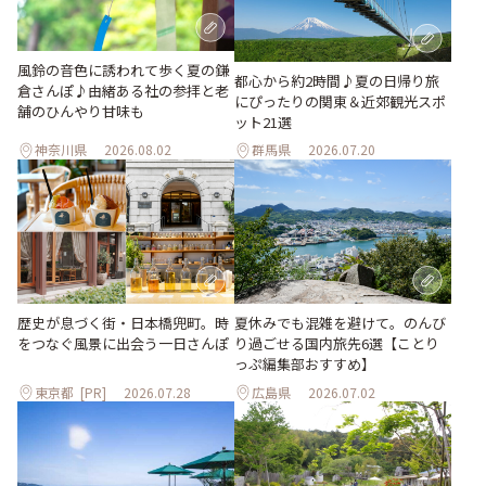
風鈴の音色に誘われて歩く夏の鎌
都心から約2時間♪夏の日帰り旅
倉さんぽ♪由緒ある社の参拝と老
にぴったりの関東＆近郊観光スポ
舗のひんやり甘味も
ット21選
神奈川県
2026.08.02
群馬県
2026.07.20
歴史が息づく街・日本橋兜町。時
夏休みでも混雑を避けて。のんび
をつなぐ風景に出会う一日さんぽ
り過ごせる国内旅先6選【ことり
っぷ編集部おすすめ】
東京都
[PR]
2026.07.28
広島県
2026.07.02