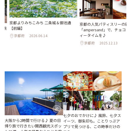
京都よりみちこみち 二条城＆御池通
京都の人気パティスリーの新
【前編】
り旅
「ampersand」で、チョコ
～人
ィータイムを♪
京都府
2026.06.14
穴
京都府
2025.12.13
七夕のおでかけに♪ 風鈴、七夕ス
大阪から2時間で行ける♪ 夏の日
イーツ、御朱印も。ことりっぷア
帰り旅で行きたい関西観光スポッ
プリで見つける、この時季だけの