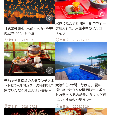
水辺にたたずむ町家「創作中華 一
之船入」で、京風中華のフルコー
【2026年8月】京都・大阪・神戸
スを♪
周辺のイベント15選
京都府
2026.07.30
京都府
2026.07.27
予約できる京都の人気ランチスポ
大阪から2時間で行ける♪ 夏の日
ット8選～邸宅カフェの鴨粥や町
帰り旅で行きたい関西観光スポッ
家でいただくおばんざい膳も～
ト21選～人気の絶景からひとり旅
におすすめの穴場まで～
京都府
2026.07.23
滋賀県
2026.07.19