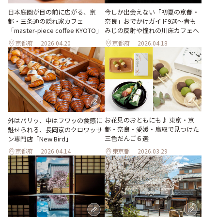
日本庭園が目の前に広がる、京
今しか出会えない「初夏の京都・
都・三条通の隠れ家カフェ
奈良」おでかけガイド9選～青も
「master-piece coffee KYOTO」
みじの反射や憧れの川床カフェへ
京都府
2026.04.20
京都府
2026.04.18
お花見のおともにも♪ 東京・京
外はパリッ、中はフワッの食感に
都・奈良・愛媛・鳥取で見つけた
魅せられる、長岡京のクロワッサ
三色だんご６選
ン専門店「New Bird」
京都府
2026.04.14
東京都
2026.03.29