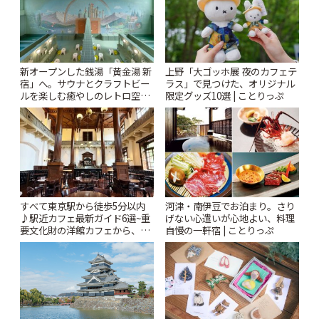
新オープンした銭湯「黄金湯 新
上野「大ゴッホ展 夜のカフェテ
宿」へ。サウナとクラフトビー
ラス」で見つけた、オリジナル
ルを楽しむ癒やしのレトロ空間
限定グッズ10選 | ことりっぷ
| ことりっぷ
すべて東京駅から徒歩5分以内
河津・南伊豆でお泊まり。さり
♪駅近カフェ最新ガイド6選~重
げない心遣いが心地よい、料理
要文化財の洋館カフェから、改
自慢の一軒宿 | ことりっぷ
札すぐのレトロ喫茶まで~ | こと
りっぷ