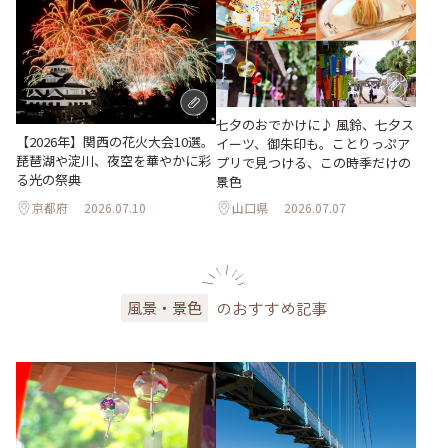
七夕のおでかけに♪ 風鈴、七夕ス
【2026年】関西の花火大会10選。
イーツ、御朱印も。ことりっぷア
琵琶湖や淀川、夜空を華やかに彩
プリで見つける、この時季だけの
る光の祭典
景色
京都府
2026.07.10
山口県
2026.07.07
のおすすめ記事
風景・景色