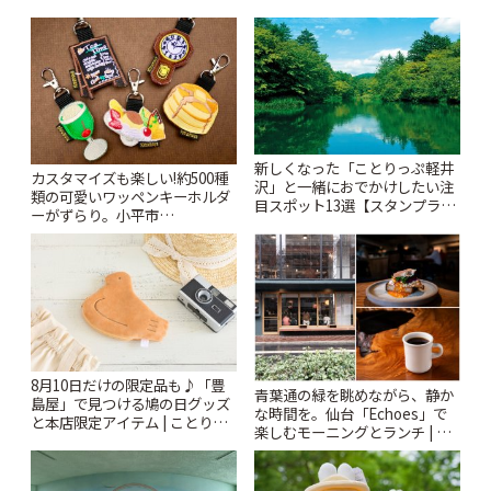
新しくなった「ことりっぷ軽井
カスタマイズも楽しい!約500種
沢」と一緒におでかけしたい注
類の可愛いワッペンキーホルダ
目スポット13選【スタンプラリ
ーがずらり。小平市
ー開催中】 | ことりっぷ
「Kimamaya T&K」 | ことりっ
ぷ
8月10日だけの限定品も♪「豊
青葉通の緑を眺めながら、静か
島屋」で見つける鳩の日グッズ
な時間を。仙台「Echoes」で
と本店限定アイテム | ことりっ
楽しむモーニングとランチ | こ
ぷ
とりっぷ