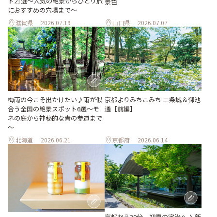
ト21選～人気の絶景からひとり旅
景色
におすすめの穴場まで～
滋賀県
2026.07.19
山口県
2026.07.07
梅雨の今こそ出かけたい♪雨が似
京都よりみちこみち 二条城＆御池
合う全国の絶景スポット6選～モ
通【前編】
ネの庭から神秘的な青の参道まで
～
北海道
2026.06.21
京都府
2026.06.14
京都から30分、初夏の宇治へ♪ 新