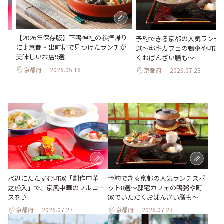
【2026年保存版】下鴨神社の参拝帰り
之船
予約できる京都の人気ランチ
に♪京都・出町柳で見つけたランチが
選～邸宅カフェの鴨粥や町家
美味しいお店9選
くおばんざい膳も～
京都府
2026.05.16
京都府
2026.07.23
水辺にたたずむ町家「創作中華 一
予約できる京都の人気ランチスポ
之船入」で、京風中華のフルコー
ット8選～邸宅カフェの鴨粥や町
スを♪
家でいただくおばんざい膳も～
京都府
2026.07.27
京都府
2026.07.23