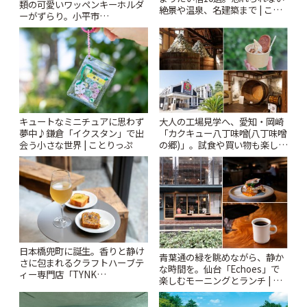
類の可愛いワッペンキーホルダ
絶景や温泉、名建築まで | こと
ーがずらり。小平市
りっぷ
「Kimamaya T&K」 | ことりっ
ぷ
キュートなミニチュアに思わず
大人の工場見学へ、愛知・岡崎
夢中♪鎌倉「イクスタン」で出
「カクキュー八丁味噌(八丁味噌
会う小さな世界 | ことりっぷ
の郷)」。試食や買い物も楽しみ
♪ | ことりっぷ
日本橋兜町に誕生。香りと静け
青葉通の緑を眺めながら、静か
さに包まれるクラフトハーブテ
な時間を。仙台「Echoes」で
ィー専門店「TYNK
楽しむモーニングとランチ | こ
Kabutocho」 | ことりっぷ
とりっぷ