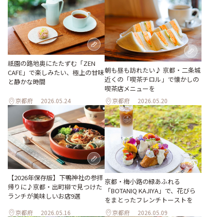
祇園の路地奥にたたずむ「ZEN
朝も昼も訪れたい♪ 京都・二条城
CAFE」で楽しみたい、極上の甘味
近くの「喫茶チロル」で懐かしの
と静かな時間
喫茶店メニューを
京都府
2026.05.24
京都府
2026.05.20
【2026年保存版】下鴨神社の参拝
京都・梅小路の緑あふれる
帰りに♪京都・出町柳で見つけた
「BOTANIQ KAJIYA」で、花びら
ランチが美味しいお店9選
をまとったフレンチトーストを
京都府
2026.05.16
京都府
2026.05.09