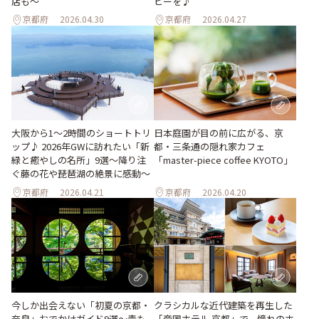
ヒーを♪
店も～
京都府
2026.04.30
京都府
2026.04.27
大阪から1〜2時間のショートトリ
日本庭園が目の前に広がる、京
ップ♪ 2026年GWに訪れたい「新
都・三条通の隠れ家カフェ
緑と癒やしの名所」9選～降り注
「master-piece coffee KYOTO」
ぐ藤の花や琵琶湖の絶景に感動～
京都府
2026.04.21
京都府
2026.04.20
今しか出会えない「初夏の京都・
クラシカルな近代建築を再生した
奈良」おでかけガイド9選～青も
「帝国ホテル 京都」で、憧れのホ