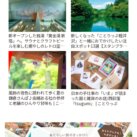
新オープンした銭湯「黄金湯 新
新しくなった「ことりっぷ軽井
宿」へ。サウナとクラフトビー
沢」と一緒におでかけしたい注
ルを楽しむ癒やしのレトロ空間
目スポット13選【スタンプラリ
| ことりっぷ
ー開催中】 | ことりっぷ
風鈴の音色に誘われて歩く夏の
日本の手仕事の「いま」が詰ま
鎌倉さんぽ♪由緒ある社の参拝
った器と雑貨のお店/西荻窪
と老舗のひんやり甘味も | こと
「tsugumi」 | ことりっぷ
りっぷ