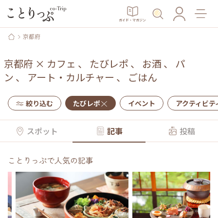
ガイド・マガジン
京都府
京都府
×
カフェ
、
たびレポ
、
お酒
、
パ
ン
、
アート・カルチャー
、
ごはん
絞り込む
たびレポ
イベント
アクティビテ
スポット
記事
投稿
ことりっぷで人気の記事