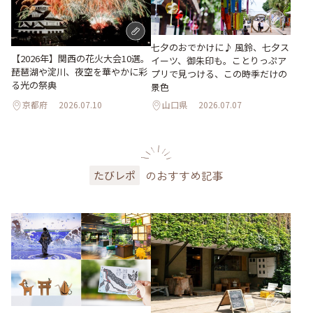
七夕のおでかけに♪ 風鈴、七夕ス
【2026年】関西の花火大会10選。
イーツ、御朱印も。ことりっぷア
琵琶湖や淀川、夜空を華やかに彩
プリで見つける、この時季だけの
る光の祭典
景色
京都府
2026.07.10
山口県
2026.07.07
のおすすめ記事
たびレポ