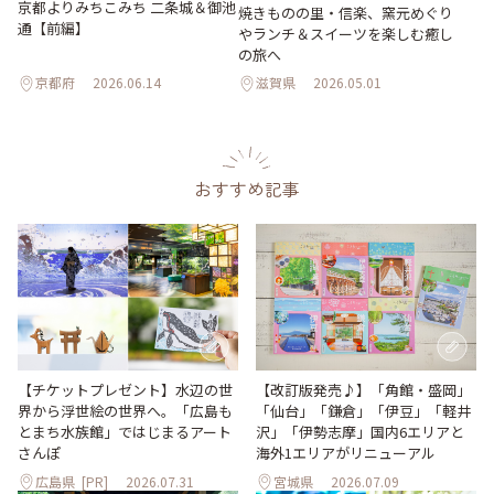
京都よりみちこみち 二条城＆御池
焼きものの里・信楽、窯元めぐり
通【前編】
やランチ＆スイーツを楽しむ癒し
の旅へ
京都府
2026.06.14
滋賀県
2026.05.01
おすすめ記事
【改訂版発売♪】「角館・盛岡」
【チケットプレゼント】水辺の世
「仙台」「鎌倉」「伊豆」「軽井
界から浮世絵の世界へ。「広島も
沢」「伊勢志摩」国内6エリアと
とまち水族館」ではじまるアート
海外1エリアがリニューアル
さんぽ
広島県
[PR]
2026.07.31
宮城県
2026.07.09