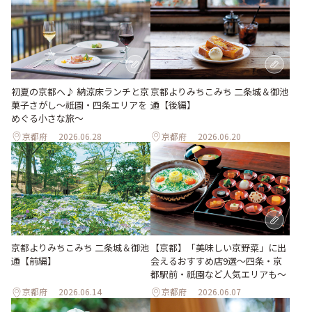
初夏の京都へ♪ 納涼床ランチと京
京都よりみちこみち 二条城＆御池
菓子さがし〜祇園・四条エリアを
通【後編】
めぐる小さな旅〜
京都府
2026.06.28
京都府
2026.06.20
京都よりみちこみち 二条城＆御池
【京都】「美味しい京野菜」に出
通【前編】
会えるおすすめ店9選～四条・京
都駅前・祇園など人気エリアも～
京都府
2026.06.14
京都府
2026.06.07