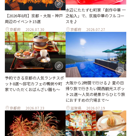
水辺にたたずむ町家「創作中華 一
之船入」で、京風中華のフルコー
【2026年8月】京都・大阪・神戸
スを♪
周辺のイベント15選
京都府
2026.07.30
京都府
2026.07.27
予約できる京都の人気ランチスポ
大阪から2時間で行ける♪ 夏の日
ット8選～邸宅カフェの鴨粥や町
帰り旅で行きたい関西観光スポッ
家でいただくおばんざい膳も～
ト21選～人気の絶景からひとり旅
におすすめの穴場まで～
京都府
2026.07.23
滋賀県
2026.07.19