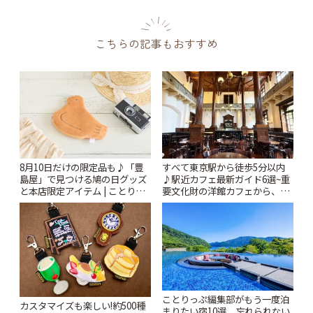
こちらの記事もおすすめ
8月10日だけの限定品も♪「豊
すべて東京駅から徒歩5分以内
島屋」で見つける鳩の日グッズ
♪駅近カフェ最新ガイド6選~重
と本店限定アイテム | ことりっ
要文化財の洋館カフェから、改
ぷ
札すぐのレトロ喫茶まで~ | こと
りっぷ
ことりっぷ編集部がもう一度泊
カスタマイズも楽しい!約500種
まりたい宿10選。忘れられない