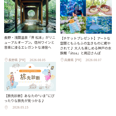
長野・浅間温泉「界 松本」がリニ
【チケットプレゼント】アートな
ューアルオープン。信州ワインと
空間ともふもふの生きものに癒や
音楽に浸るエレガントな湯宿へ
されて♪ 大人も楽しめる神戸の水
族館「átoa」と周辺さんぽ
長野県
[PR]
2026.08.05
兵庫県
[PR]
2026.08.07
【旅先診断】あなたの“いま”にぴ
ったりな旅先が見つかる♪
2026.05.15