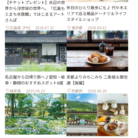
【チケットプレゼント】水辺の世
休日のひとり散歩にも♪ 代々木エ
界から浮世絵の世界へ。「広島も
リアで巡る絶品ドーナツ＆ライフ
とまち水族館」ではじまるアート
スタイルショップ
さんぽ
広島県
[PR]
2026.07.31
東京都
2026.08.02
名古屋から日帰り旅へ♪愛知・岐
京都よりみちこみち 二条城＆御池
阜・静岡のおすすめスポット6選
通【後編】
岐阜県
2025.09.23
京都府
2026.06.20