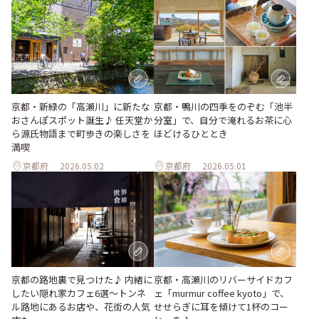
京都・新緑の「高瀬川」に新たな
京都・鴨川の四季をのぞむ「池半
おさんぽスポット誕生♪ 任天堂か
分室」で、自分で淹れるお茶に心
ら源氏物語まで町歩きの楽しさを
ほどけるひととき
満喫
京都府
2026.05.02
京都府
2026.05.01
京都・高瀬川のリバーサイドカフ
京都の路地裏で見つけた♪ 内緒に
ェ「murmur coffee kyoto」で、
したい隠れ家カフェ6選～トンネ
せせらぎに耳を傾けて1杯のコー
ル路地にあるお店や、花街の人気