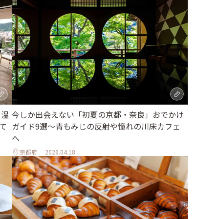
、温
今しか出会えない「初夏の京都・奈良」おでかけ
て
ガイド9選～青もみじの反射や憧れの川床カフェ
へ
京都府
2026.04.18