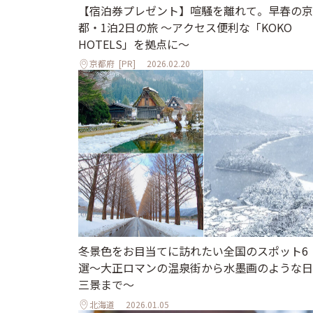
【宿泊券プレゼント】喧騒を離れて。早春の京
都・1泊2日の旅 ～アクセス便利な「KOKO
HOTELS」を拠点に～
京都府
[PR]
2026.02.20
冬景色をお目当てに訪れたい全国のスポット6
選〜大正ロマンの温泉街から水墨画のような日
三景まで〜
北海道
2026.01.05