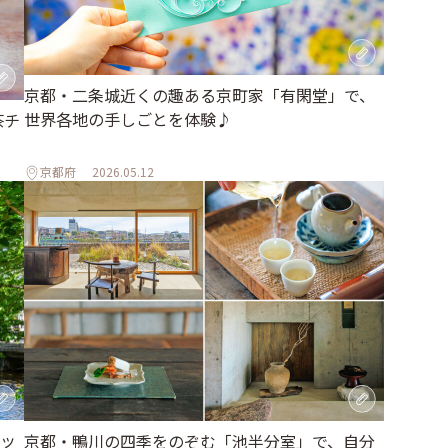
京都・二条城近くの趣ある京町家「有閑堂」で、
世界各地の手しごとを体験♪
茶チ
京都府
2026.05.12
ッ
京都・鴨川の四季をのぞむ「池半分室」で、自分