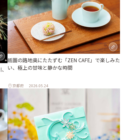
祇園の路地奥にたたずむ「ZEN CAFE」で楽しみた
い、極上の甘味と静かな時間
川、
京都府
2026.05.24