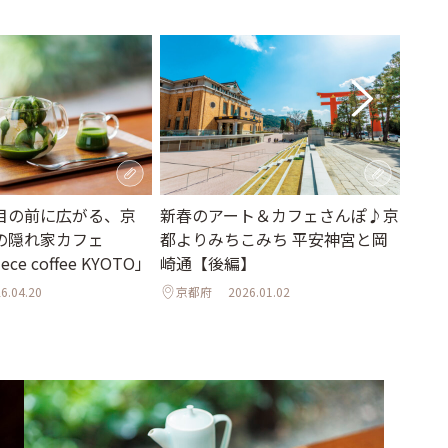
目の前に広がる、京
新春のアート＆カフェさんぽ♪京
アー
の隠れ家カフェ
都よりみちこみち 平安神宮と岡
「西
iece coffee KYOTO」
崎通【後編】
ヒー
6.04.20
京都府
2026.01.02
京都