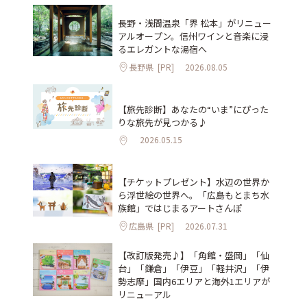
長野・浅間温泉「界 松本」がリニュー
アルオープン。信州ワインと音楽に浸
るエレガントな湯宿へ
長野県
[PR]
2026.08.05
【旅先診断】あなたの“いま”にぴった
りな旅先が見つかる♪
2026.05.15
【チケットプレゼント】水辺の世界か
ら浮世絵の世界へ。「広島もとまち水
族館」ではじまるアートさんぽ
広島県
[PR]
2026.07.31
【改訂版発売♪】「角館・盛岡」「仙
台」「鎌倉」「伊豆」「軽井沢」「伊
勢志摩」国内6エリアと海外1エリアが
リニューアル