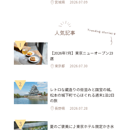
宮城県
2026.07.09
人気記事
1
【2026年7月】東京ニューオープン23
選
東京都
2026.07.30
2
レトロな蔵造りの街並みと国宝の城。
松本の城下町で心ほぐれる週末1泊2日
の旅
長野県
2026.07.28
3
夏のご褒美に♪東京ホテル限定かき氷