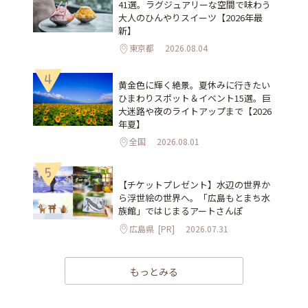
41選。ラグジュアリーな空間で味わう
大人のひんやりスイーツ【2026年最
新】
東京都
2026.08.04
4
黄金色に輝く絶景。夏休みに行きたい
ひまわりスポット＆イベント15選。巨
大迷路や夜のライトアップまで【2026
年夏】
全国
2026.08.01
5
【チケットプレゼント】水辺の世界か
ら浮世絵の世界へ。「広島もとまち水
族館」ではじまるアートさんぽ
広島県
[PR]
2026.07.31
もっとみる