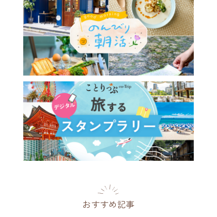
トも楽しめる京都祇園の禅寺
来院」で、ブルーボトルコー
を味わい喫茶去を体験♪
府
2024.10.19
おすすめ記事