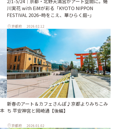
2/1-5/24｜京都・北野天満宮がアート空間に。蜷
川実花 with EiMが彩る「KYOTO NIPPON
FESTIVAL 2026ｰ時をこえ、華ひらく庭ｰ」
京都府
2026.02.12
新春のアート＆カフェさんぽ♪京都よりみちこみ
本
ち 平安神宮と岡崎通【後編】
京都府
2026.01.02