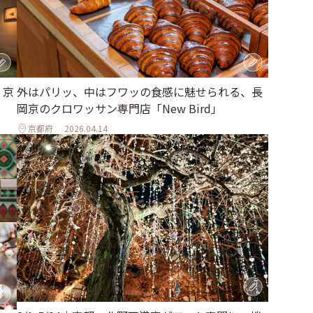
 京
外はパリッ、中はフワッの食感に魅せられる、長
岡京のクロワッサン専門店「New Bird」
京都府
2026.04.14