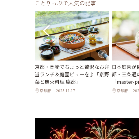
ことりっぷで人気の記事
瀬川」に新たな
京都・岡崎でちょっと贅沢なお弁
日本庭園が
誕生♪ 任天堂
当ランチ＆庭園ビューを♪「京野
都・三条通
町歩きの楽しさ
菜と炭火料理 庵都」
「master-p
京都府
2025.11.17
京都府
202