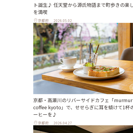
ト誕生♪ 任天堂から源氏物語まで町歩きの楽
を満喫
京都府
2026.05.02
京都・高瀬川のリバーサイドカフェ「murmur
coffee kyoto」で、せせらぎに耳を傾けて1杯
ーヒーを♪
京都府
2026.04.27