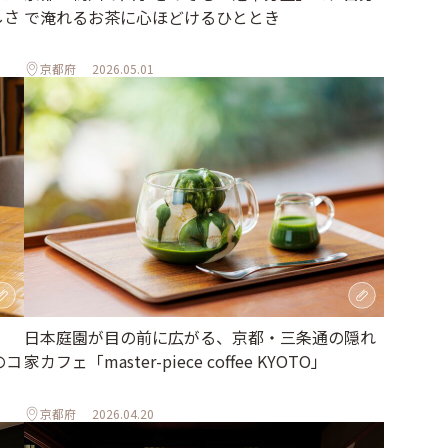
しさ
で淹れるお茶に心ほどけるひととき
京都府
2026.05.01
日本庭園が目の前に広がる、京都・三条通の隠れ
のコ
家カフェ「master-piece coffee KYOTO」
京都府
2026.04.20