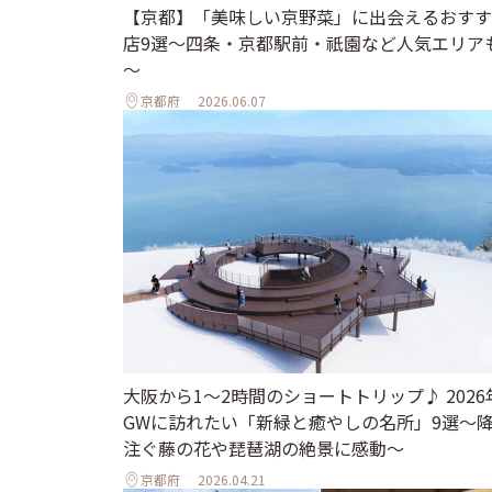
【京都】「美味しい京野菜」に出会えるおすす
店9選～四条・京都駅前・祇園など人気エリア
～
京都府
2026.06.07
大阪から1〜2時間のショートトリップ♪ 2026
GWに訪れたい「新緑と癒やしの名所」9選～
注ぐ藤の花や琵琶湖の絶景に感動～
京都府
2026.04.21