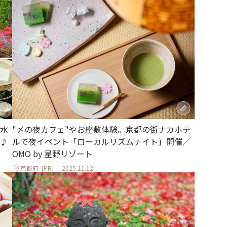
水
"〆の夜カフェ"やお座敷体験。京都の街ナカホテ
♪
ルで夜イベント「ローカルリズムナイト」開催／
OMO by 星野リゾート
京都府
[PR]
2025.11.12