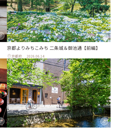
京都よりみちこみち 二条城＆御池通【前編】
京都府
2026.06.14