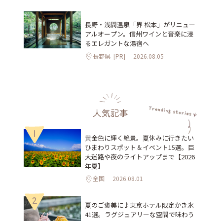
長野・浅間温泉「界 松本」がリニュー
アルオープン。信州ワインと音楽に浸
るエレガントな湯宿へ
長野県
[PR]
2026.08.05
人気記事
1
黄金色に輝く絶景。夏休みに行きたい
ひまわりスポット＆イベント15選。巨
大迷路や夜のライトアップまで【2026
年夏】
全国
2026.08.01
2
夏のご褒美に♪東京ホテル限定かき氷
41選。ラグジュアリーな空間で味わう