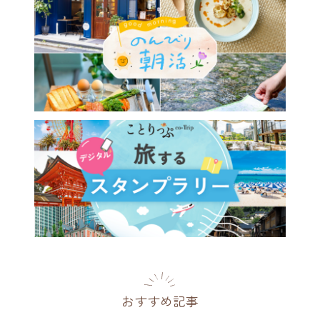
・岡崎でちょっと贅沢なお弁
ンチ＆庭園ビューを♪「京野
炭火料理 庵都」
府
2025.11.17
おすすめ記事