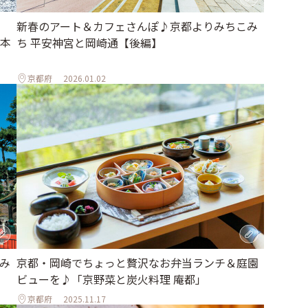
新春のアート＆カフェさんぽ♪京都よりみちこみ
本
ち 平安神宮と岡崎通【後編】
京都府
2026.01.02
み
京都・岡崎でちょっと贅沢なお弁当ランチ＆庭園
ビューを♪「京野菜と炭火料理 庵都」
京都府
2025.11.17