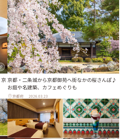
 京
京都・二条城から京都御苑へ街なかの桜さんぽ♪
お庭や名建築、カフェめぐりも
京都府
2026.03.23