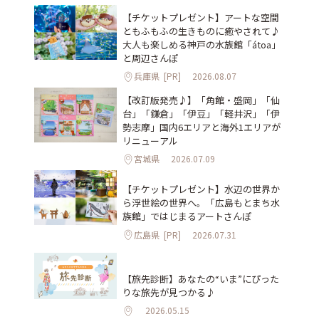
【チケットプレゼント】アートな空間
ともふもふの生きものに癒やされて♪
大人も楽しめる神戸の水族館「átoa」
と周辺さんぽ
兵庫県
[PR]
2026.08.07
【改訂版発売♪】「角館・盛岡」「仙
台」「鎌倉」「伊豆」「軽井沢」「伊
勢志摩」国内6エリアと海外1エリアが
リニューアル
宮城県
2026.07.09
【チケットプレゼント】水辺の世界か
ら浮世絵の世界へ。「広島もとまち水
族館」ではじまるアートさんぽ
広島県
[PR]
2026.07.31
【旅先診断】あなたの“いま”にぴった
りな旅先が見つかる♪
2026.05.15