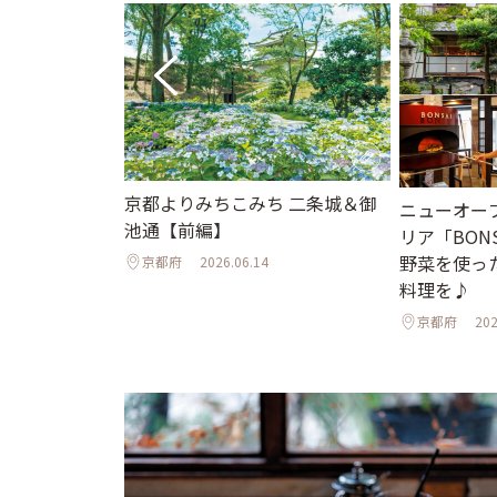
ち 二条城＆御
京都よりみちこみち 二条城＆御
ニューオー
池通【前編】
リア「BONS
野菜を使っ
京都府
2026.06.14
料理を♪
京都府
202