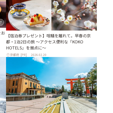
をお
【宿泊券プレゼント】喧騒を離れて。早春の京
都・1泊2日の旅 ～アクセス便利な「KOKO
HOTELS」を拠点に～
京都府
[PR]
2026.02.20