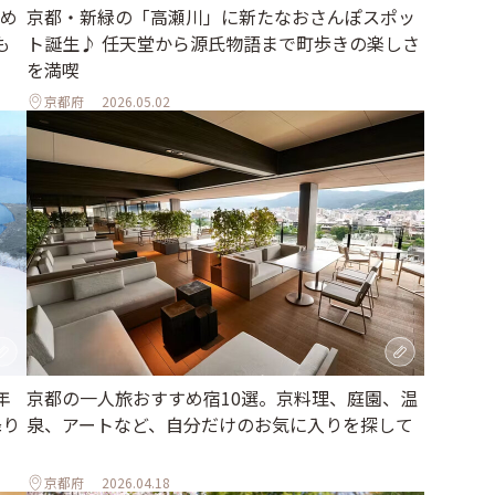
京都・新緑の「高瀬川」に新たなおさんぽスポッ
め
ト誕生♪ 任天堂から源氏物語まで町歩きの楽しさ
も
を満喫
京都府
2026.05.02
年
京都の一人旅おすすめ宿10選。京料理、庭園、温
降り
泉、アートなど、自分だけのお気に入りを探して
京都府
2026.04.18