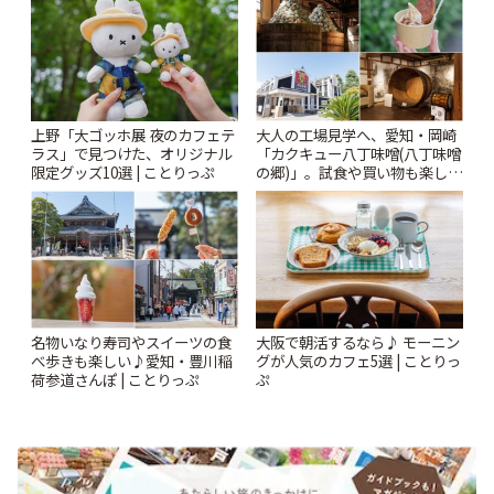
上野「大ゴッホ展 夜のカフェテ
大人の工場見学へ、愛知・岡崎
ラス」で見つけた、オリジナル
「カクキュー八丁味噌(八丁味噌
限定グッズ10選 | ことりっぷ
の郷)」。試食や買い物も楽しみ
♪ | ことりっぷ
名物いなり寿司やスイーツの食
大阪で朝活するなら♪ モーニン
べ歩きも楽しい♪愛知・豊川稲
グが人気のカフェ5選 | ことりっ
荷参道さんぽ | ことりっぷ
ぷ