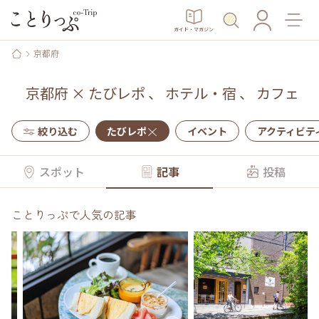
ガイド・マガジン
京都府
京都府
×
たびレポ
、
ホテル・宿
、
カフェ
絞り込む
たびレポ
イベント
アクティビテ
スポット
記事
投稿
ことりっぷで人気の記事