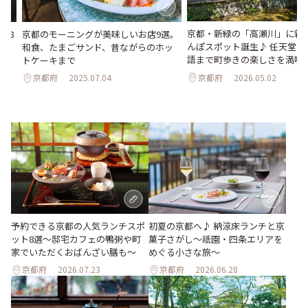
京都・新緑の「高瀬川」に新
ト8
京都のモーニングが美味しいお店9選。
んぽスポット誕生♪ 任天堂か
だ
和食、たまごサンド、昔ながらのホッ
語まで町歩きの楽しさを満喫
トケーキまで
京都府
2026.05.02
京都府
2025.07.04
予約できる京都の人気ランチスポ
初夏の京都へ♪ 納涼床ランチと京
ット8選～邸宅カフェの鴨粥や町
菓子さがし〜祇園・四条エリアを
家でいただくおばんざい膳も～
めぐる小さな旅〜
京都府
2026.07.23
京都府
2026.06.28