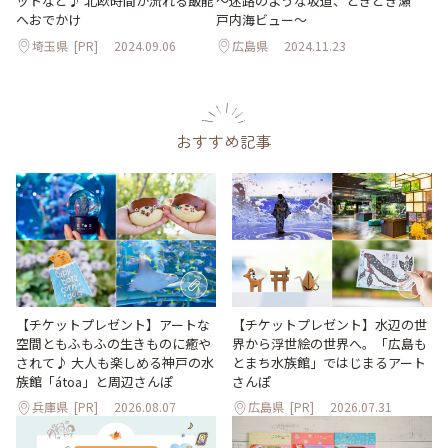
ットなど♪ 北欧時間が流れる飯能
～迷路のような坂道、ときどき瀬
へおでかけ
戸内海ビュー～
埼玉県
[PR]
2024.09.06
広島県
2024.11.23
おすすめ記事
【チケットプレゼント】アートな
【チケットプレゼント】水辺の世
空間ともふもふの生きものに癒や
界から浮世絵の世界へ。「広島も
されて♪ 大人も楽しめる神戸の水
とまち水族館」ではじまるアート
族館「átoa」と周辺さんぽ
さんぽ
兵庫県
[PR]
2026.08.07
広島県
[PR]
2026.07.31