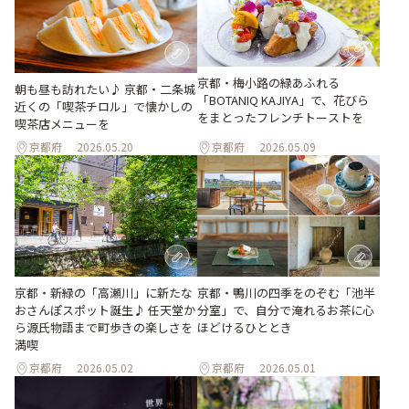
京都・梅小路の緑あふれる
朝も昼も訪れたい♪ 京都・二条城
「BOTANIQ KAJIYA」で、花びら
近くの「喫茶チロル」で懐かしの
をまとったフレンチトーストを
喫茶店メニューを
京都府
2026.05.20
京都府
2026.05.09
京都・新緑の「高瀬川」に新たな
京都・鴨川の四季をのぞむ「池半
おさんぽスポット誕生♪ 任天堂か
分室」で、自分で淹れるお茶に心
ら源氏物語まで町歩きの楽しさを
ほどけるひととき
満喫
京都府
2026.05.02
京都府
2026.05.01