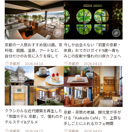
京都の一人旅おすすめ宿10選。京
今しか出会えない「初夏の京都・
料理、庭園、温泉、アートなど、
奈良」おでかけガイド9選～青も
自分だけのお気に入りを探して
みじの反射や憧れの川床カフェへ
京都府
2026.04.18
京都府
2026.04.18
クラシカルな近代建築を再生した
京都・茶筒の老舗、開化堂が手が
「帝国ホテル 京都」で、憧れのホ
ける「Kaikado Café」で、上質な
テルステイ&グルメ
手しごとにふれるカフェ時間
京都府
2026.04.15
京都府
2026.04.03