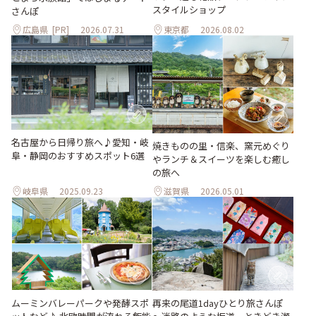
スタイルショップ
さんぽ
広島県
[PR]
2026.07.31
東京都
2026.08.02
名古屋から日帰り旅へ♪愛知・岐
焼きものの里・信楽、窯元めぐり
阜・静岡のおすすめスポット6選
やランチ＆スイーツを楽しむ癒し
の旅へ
岐阜県
2025.09.23
滋賀県
2026.05.01
ムーミンバレーパークや発酵スポ
再来の尾道1dayひとり旅さんぽ