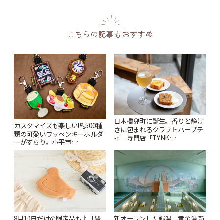
こちらの記事もおすすめ
日本橋兜町に誕生。香りと静け
カスタマイズも楽しい!約500種
さに包まれるクラフトハーブテ
類の可愛いワッペンキーホルダ
ィー専門店「TYNK
ーがずらり。小平市
Kabutocho」 | ことりっぷ
「Kimamaya T&K」 | ことりっ
ぷ
8月10日だけの限定品も♪「豊
新オープンした銭湯「黄金湯 新