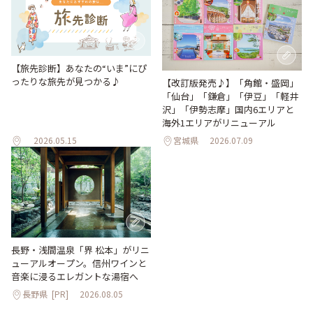
【旅先診断】あなたの“いま”にぴ
ったりな旅先が見つかる♪
【改訂版発売♪】「角館・盛岡」
「仙台」「鎌倉」「伊豆」「軽井
沢」「伊勢志摩」国内6エリアと
海外1エリアがリニューアル
2026.05.15
宮城県
2026.07.09
長野・浅間温泉「界 松本」がリニ
ューアルオープン。信州ワインと
音楽に浸るエレガントな湯宿へ
長野県
[PR]
2026.08.05