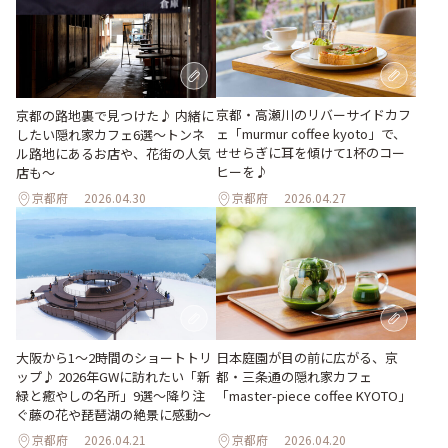
京都・高瀬川のリバーサイドカフ
京都の路地裏で見つけた♪ 内緒に
ェ「murmur coffee kyoto」で、
したい隠れ家カフェ6選～トンネ
せせらぎに耳を傾けて1杯のコー
ル路地にあるお店や、花街の人気
ヒーを♪
店も～
京都府
2026.04.30
京都府
2026.04.27
大阪から1〜2時間のショートトリ
日本庭園が目の前に広がる、京
ップ♪ 2026年GWに訪れたい「新
都・三条通の隠れ家カフェ
緑と癒やしの名所」9選～降り注
「master-piece coffee KYOTO」
ぐ藤の花や琵琶湖の絶景に感動～
京都府
2026.04.21
京都府
2026.04.20