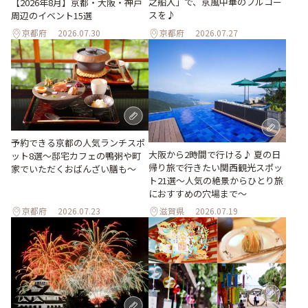
之船入」で、京風中華のフルコー
【2026年8月】京都・大阪・神戸
スを♪
周辺のイベント15選
京都府
2026.07.30
京都府
2026.07.27
予約できる京都の人気ランチスポ
大阪から2時間で行ける♪ 夏の日
ット8選～邸宅カフェの鴨粥や町
帰り旅で行きたい関西観光スポッ
家でいただくおばんざい膳も～
ト21選～人気の絶景からひとり旅
におすすめの穴場まで～
京都府
2026.07.23
滋賀県
2026.07.19