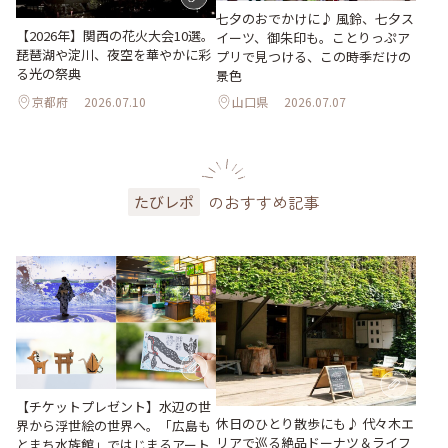
七夕のおでかけに♪ 風鈴、七夕ス
【2026年】関西の花火大会10選。
イーツ、御朱印も。ことりっぷア
琵琶湖や淀川、夜空を華やかに彩
プリで見つける、この時季だけの
る光の祭典
景色
京都府
2026.07.10
山口県
2026.07.07
のおすすめ記事
たびレポ
【チケットプレゼント】水辺の世
休日のひとり散歩にも♪ 代々木エ
界から浮世絵の世界へ。「広島も
リアで巡る絶品ドーナツ＆ライフ
とまち水族館」ではじまるアート