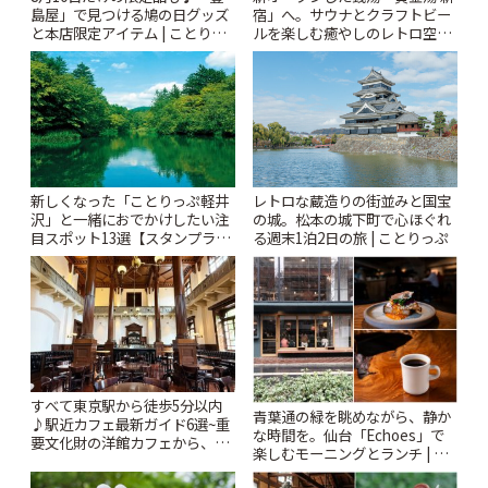
島屋」で見つける鳩の日グッズ
宿」へ。サウナとクラフトビー
と本店限定アイテム | ことりっ
ルを楽しむ癒やしのレトロ空間
ぷ
| ことりっぷ
新しくなった「ことりっぷ軽井
レトロな蔵造りの街並みと国宝
沢」と一緒におでかけしたい注
の城。松本の城下町で心ほぐれ
目スポット13選【スタンプラリ
る週末1泊2日の旅 | ことりっぷ
ー開催中】 | ことりっぷ
すべて東京駅から徒歩5分以内
青葉通の緑を眺めながら、静か
♪駅近カフェ最新ガイド6選~重
な時間を。仙台「Echoes」で
要文化財の洋館カフェから、改
楽しむモーニングとランチ | こ
札すぐのレトロ喫茶まで~ | こと
とりっぷ
りっぷ