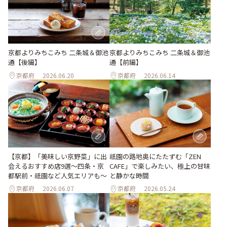
京都よりみちこみち 二条城＆御池
京都よりみちこみち 二条城＆御池
通【後編】
通【前編】
京都府
2026.06.20
京都府
2026.06.14
【京都】「美味しい京野菜」に出
祇園の路地奥にたたずむ「ZEN
会えるおすすめ店9選～四条・京
CAFE」で楽しみたい、極上の甘味
都駅前・祇園など人気エリアも～
と静かな時間
京都府
2026.06.07
京都府
2026.05.24