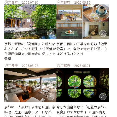
京都府
2026.07.10
京都府
2026.05.12
京都・新緑の「高瀬川」に新たな
京都・鴨川の四季をのぞむ「池半
おさんぽスポット誕生♪ 任天堂か
分室」で、自分で淹れるお茶に心
ら源氏物語まで町歩きの楽しさを
ほどけるひととき
満喫
京都府
2026.05.02
京都府
2026.05.01
京都の一人旅おすすめ宿10選。京
今しか出会えない「初夏の京都・
料理、庭園、温泉、アートなど、
奈良」おでかけガイド9選～青も
自分だけのお気に入りを探して
みじの反射や憧れの川床カフェへ