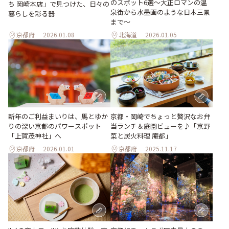
のスポット6選〜大正ロマンの温
ち 岡崎本店」で見つけた、日々の
泉街から水墨画のような日本三景
暮らしを彩る器
まで〜
京都府
2026.01.08
北海道
2026.01.05
新年のご利益まいりは、馬とゆか
京都・岡崎でちょっと贅沢なお弁
りの深い京都のパワースポット
当ランチ＆庭園ビューを♪「京野
「上賀茂神社」へ
菜と炭火料理 庵都」
京都府
2026.01.01
京都府
2025.11.17