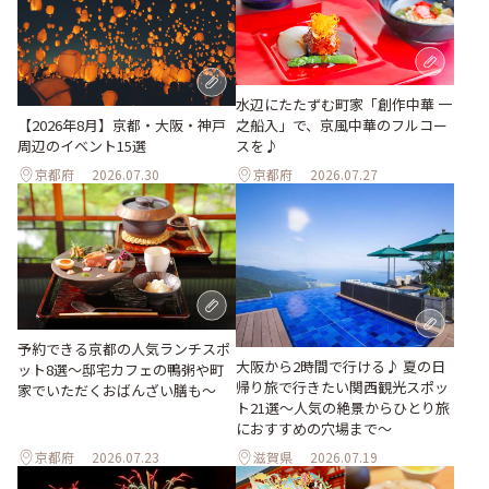
水辺にたたずむ町家「創作中華 一
之船入」で、京風中華のフルコー
【2026年8月】京都・大阪・神戸
スを♪
周辺のイベント15選
京都府
2026.07.30
京都府
2026.07.27
予約できる京都の人気ランチスポ
大阪から2時間で行ける♪ 夏の日
ット8選～邸宅カフェの鴨粥や町
帰り旅で行きたい関西観光スポッ
家でいただくおばんざい膳も～
ト21選～人気の絶景からひとり旅
におすすめの穴場まで～
京都府
2026.07.23
滋賀県
2026.07.19