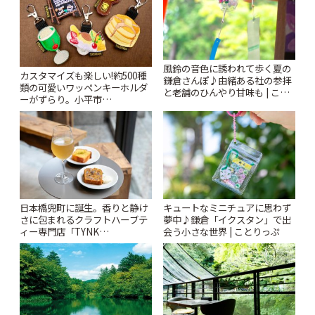
風鈴の音色に誘われて歩く夏の
カスタマイズも楽しい!約500種
鎌倉さんぽ♪由緒ある社の参拝
類の可愛いワッペンキーホルダ
と老舗のひんやり甘味も | こと
ーがずらり。小平市
りっぷ
「Kimamaya T&K」 | ことりっ
ぷ
日本橋兜町に誕生。香りと静け
キュートなミニチュアに思わず
さに包まれるクラフトハーブテ
夢中♪鎌倉「イクスタン」で出
ィー専門店「TYNK
会う小さな世界 | ことりっぷ
Kabutocho」 | ことりっぷ