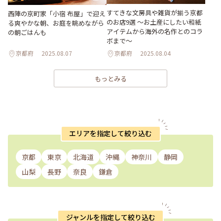
すてきな文房具や雑貨が揃う京都
西陣の京町家「小宿 布屋」で迎え
のお店9選 ～お土産にしたい和紙
る爽やかな朝、お庭を眺めながら
アイテムから海外の名作とのコラ
の朝ごはんも
ボまで～
京都府
2025.08.07
京都府
2025.08.04
もっとみる
エリアを指定して絞り込む
京都
東京
北海道
沖縄
神奈川
静岡
山梨
長野
奈良
鎌倉
ジャンルを指定して絞り込む