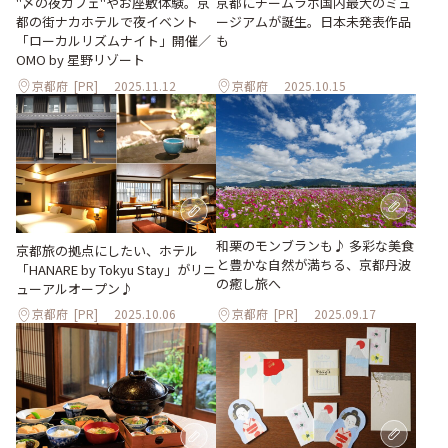
"〆の夜カフェ"やお座敷体験。京
京都にチームラボ国内最大のミュ
都の街ナカホテルで夜イベント
ージアムが誕生。日本未発表作品
「ローカルリズムナイト」開催／
も
OMO by 星野リゾート
京都府
[PR]
2025.11.12
京都府
2025.10.15
和栗のモンブランも♪ 多彩な美食
京都旅の拠点にしたい、ホテル
と豊かな自然が満ちる、京都丹波
「HANARE by Tokyu Stay」がリニ
の癒し旅へ
ューアルオープン♪
京都府
[PR]
2025.10.06
京都府
[PR]
2025.09.17