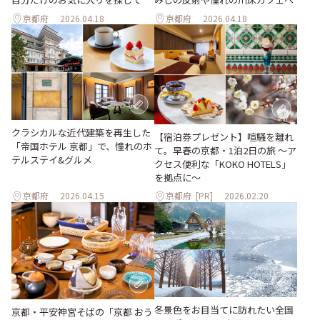
京都府
2026.04.18
京都府
2026.04.18
クラシカルな近代建築を再生した
【宿泊券プレゼント】喧騒を離れ
「帝国ホテル 京都」で、憧れのホ
て。早春の京都・1泊2日の旅 ～ア
テルステイ&グルメ
クセス便利な「KOKO HOTELS」
を拠点に～
京都府
2026.04.15
京都府
[PR]
2026.02.20
冬景色をお目当てに訪れたい全国
京都・平安神宮そばの「京都 おう