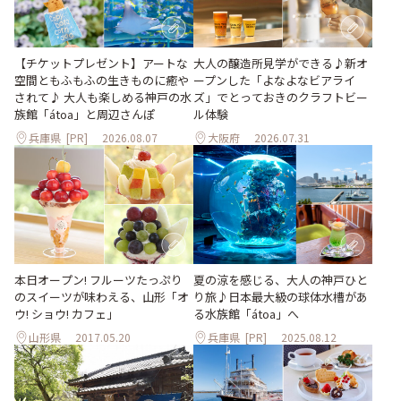
大人の醸造所見学ができる♪新オ
【チケットプレゼント】アートな
ープンした「よなよなビアライ
空間ともふもふの生きものに癒や
ズ」でとっておきのクラフトビー
されて♪ 大人も楽しめる神戸の水
ル体験
族館「átoa」と周辺さんぽ
兵庫県
[PR]
2026.08.07
大阪府
2026.07.31
本日オープン! フルーツたっぷり
夏の涼を感じる、大人の神戸ひと
のスイーツが味わえる、山形「オ
り旅♪日本最大級の球体水槽があ
ウ! ショウ! カフェ」
る水族館「átoa」へ
山形県
2017.05.20
兵庫県
[PR]
2025.08.12