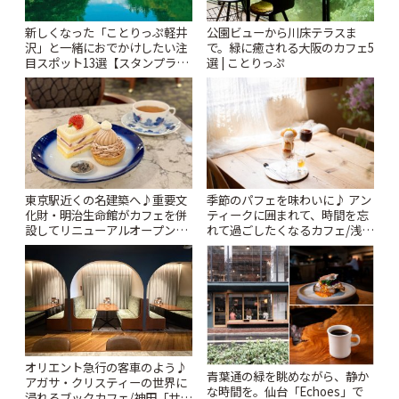
新しくなった「ことりっぷ軽井
公園ビューから川床テラスま
沢」と一緒におでかけしたい注
で。緑に癒される大阪のカフェ5
目スポット13選【スタンプラリ
選 | ことりっぷ
ー開催中】 | ことりっぷ
東京駅近くの名建築へ♪重要文
季節のパフェを味わいに♪ アン
化財・明治生命館がカフェを併
ティークに囲まれて、時間を忘
設してリニューアルオープン
れて過ごしたくなるカフェ/浅草
「明治安田CAFE 丸の内」 | こ
「annorum cafe」 | ことりっぷ
とりっぷ
オリエント急行の客車のよう♪
青葉通の緑を眺めながら、静か
アガサ・クリスティーの世界に
な時間を。仙台「Echoes」で
浸れるブックカフェ/神田「サロ