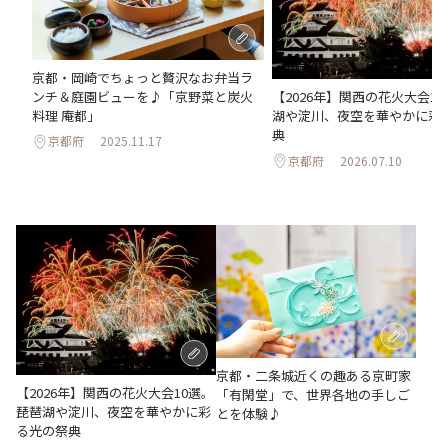
京都・岡崎でちょっと贅沢なお弁当ラ
ンチ＆庭園ビューを♪「京野菜と炭火
【2026年】関西の花火大会1
料理 庵都」
湖や淀川、夜空を華やかに彩
典
京都府
2025.11.17
京都府
2026.07.10
京都・二条城近くの趣ある京町家
【2026年】関西の花火大会10選。
「有閑堂」で、世界各地の手しご
琵琶湖や淀川、夜空を華やかに彩
とを体験♪
る光の祭典