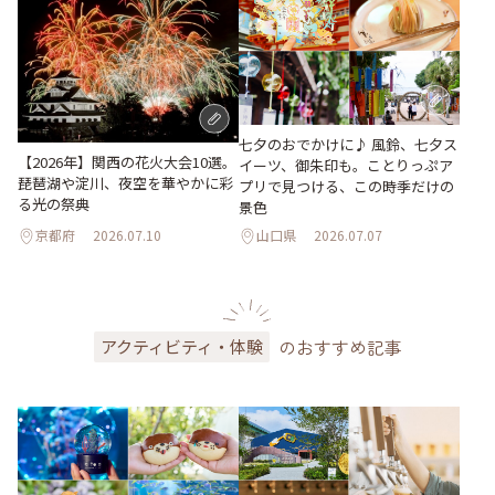
七夕のおでかけに♪ 風鈴、七夕ス
【2026年】関西の花火大会10選。
イーツ、御朱印も。ことりっぷア
琵琶湖や淀川、夜空を華やかに彩
プリで見つける、この時季だけの
る光の祭典
景色
京都府
2026.07.10
山口県
2026.07.07
のおすすめ記事
アクティビティ・体験