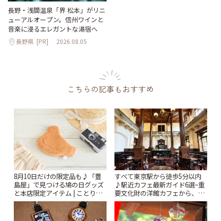
長野・浅間温泉「界 松本」がリニ
ューアルオープン。信州ワインと
音楽に浸るエレガントな湯宿へ
長野県
[PR]
2026.08.05
こちらの記事もおすすめ
8月10日だけの限定品も♪「豊
すべて東京駅から徒歩5分以内
島屋」で見つける鳩の日グッズ
♪駅近カフェ最新ガイド6選~重
と本店限定アイテム | ことりっ
要文化財の洋館カフェから、改
ぷ
札すぐのレトロ喫茶まで~ | こと
りっぷ