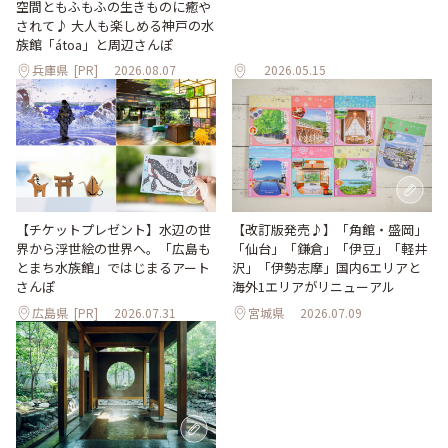
空間ともふもふの生きものに癒や
されて♪ 大人も楽しめる神戸の水
族館「átoa」と周辺さんぽ
兵庫県
[PR]
2026.08.07
2026.05.15
【改訂版発売♪】「角館・盛岡」
【チケットプレゼント】水辺の世
「仙台」「鎌倉」「伊豆」「軽井
界から浮世絵の世界へ。「広島も
沢」「伊勢志摩」国内6エリアと
とまち水族館」ではじまるアート
海外1エリアがリニューアル
さんぽ
広島県
[PR]
2026.07.31
宮城県
2026.07.09