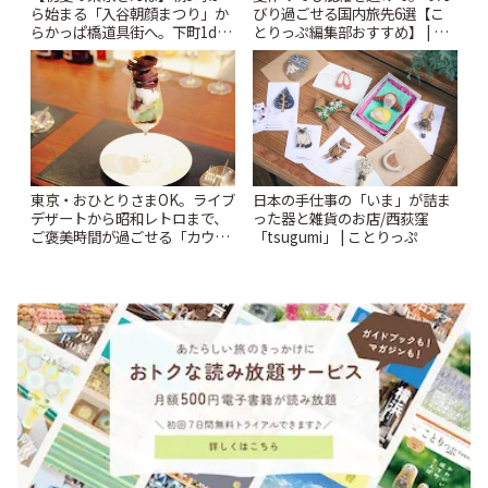
ら始まる「入谷朝顔まつり」か
びり過ごせる国内旅先6選【こ
らかっぱ橋道具街へ。下町1day
とりっぷ編集部おすすめ】 | こ
さんぽプラン | ことりっぷ
とりっぷ
東京・おひとりさまOK。ライブ
日本の手仕事の「いま」が詰ま
デザートから昭和レトロまで、
った器と雑貨のお店/西荻窪
ご褒美時間が過ごせる「カウン
「tsugumi」 | ことりっぷ
ター5選」 | ことりっぷ