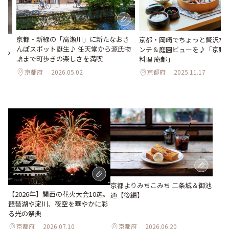
京都・新緑の「高瀬川」に新たなおさ
京都・岡崎でちょっと贅沢な
ア
んぽスポット誕生♪ 任天堂から源氏物
ンチ＆庭園ビューを♪「京野
を使っ
語まで町歩きの楽しさを満喫
料理 庵都」
京都府
2026.05.02
京都府
2025.11.17
京都よりみちこみち 二条城＆御池
【2026年】関西の花火大会10選。
通【後編】
琵琶湖や淀川、夜空を華やかに彩
る光の祭典
京都府
2026.07.10
京都府
2026.06.20