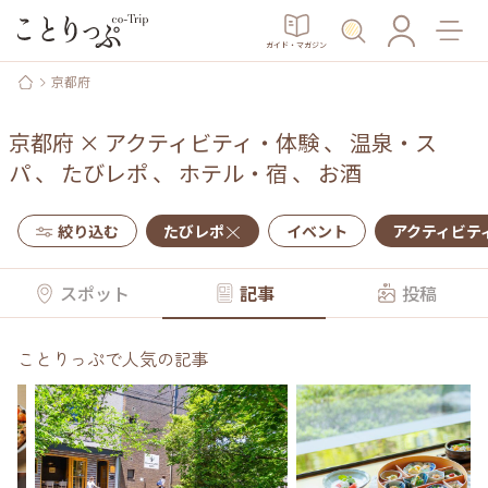
ガイド・マガジン
京都府
京都府
×
アクティビティ・体験
、
温泉・ス
パ
、
たびレポ
、
ホテル・宿
、
お酒
絞り込む
たびレポ
イベント
アクティビテ
スポット
記事
投稿
ことりっぷで人気の記事