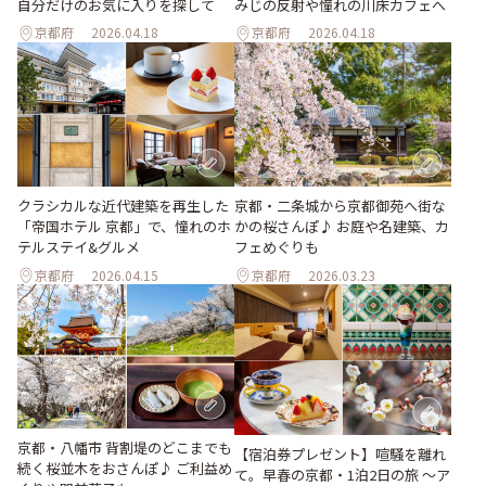
自分だけのお気に入りを探して
みじの反射や憧れの川床カフェへ
京都府
2026.04.18
京都府
2026.04.18
クラシカルな近代建築を再生した
京都・二条城から京都御苑へ街な
「帝国ホテル 京都」で、憧れのホ
かの桜さんぽ♪ お庭や名建築、カ
テルステイ&グルメ
フェめぐりも
京都府
2026.04.15
京都府
2026.03.23
京都・八幡市 背割堤のどこまでも
【宿泊券プレゼント】喧騒を離れ
続く桜並木をおさんぽ♪ ご利益め
て。早春の京都・1泊2日の旅 ～ア