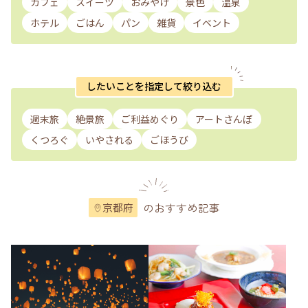
カフェ
スイーツ
おみやげ
景色
温泉
ホテル
ごはん
パン
雑貨
イベント
したいことを指定して絞り込む
週末旅
絶景旅
ご利益めぐり
アートさんぽ
くつろぐ
いやされる
ごほうび
のおすすめ記事
京都府