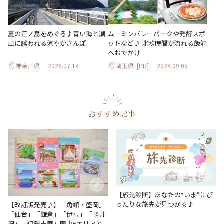
夏の江ノ島をめぐる♪青い海と潮
ムーミンバレーパークや発酵スポ
風に誘われる涼やかさんぽ
ットなど♪ 北欧時間が流れる飯能
へおでかけ
神奈川県
2026.07.14
埼玉県
[PR]
2024.09.06
おすすめ記事
【旅先診断】あなたの“いま”にぴ
ったりな旅先が見つかる♪
【改訂版発売♪】「角館・盛岡」
「仙台」「鎌倉」「伊豆」「軽井
沢」「伊勢志摩」国内6エリアと