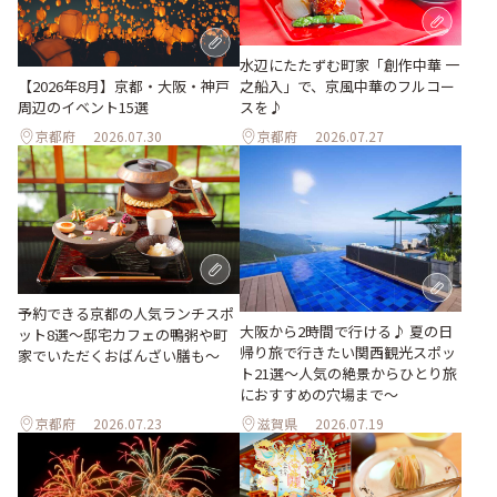
水辺にたたずむ町家「創作中華 一
之船入」で、京風中華のフルコー
【2026年8月】京都・大阪・神戸
スを♪
周辺のイベント15選
京都府
2026.07.30
京都府
2026.07.27
予約できる京都の人気ランチスポ
大阪から2時間で行ける♪ 夏の日
ット8選～邸宅カフェの鴨粥や町
帰り旅で行きたい関西観光スポッ
家でいただくおばんざい膳も～
ト21選～人気の絶景からひとり旅
におすすめの穴場まで～
京都府
2026.07.23
滋賀県
2026.07.19