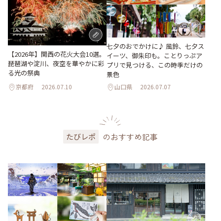
七夕のおでかけに♪ 風鈴、七夕ス
【2026年】関西の花火大会10選。
イーツ、御朱印も。ことりっぷア
琵琶湖や淀川、夜空を華やかに彩
プリで見つける、この時季だけの
る光の祭典
景色
京都府
2026.07.10
山口県
2026.07.07
のおすすめ記事
たびレポ