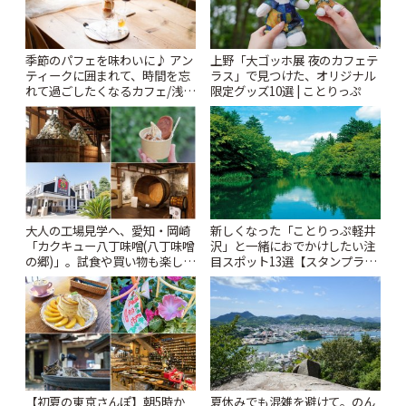
季節のパフェを味わいに♪ アン
上野「大ゴッホ展 夜のカフェテ
ティークに囲まれて、時間を忘
ラス」で見つけた、オリジナル
れて過ごしたくなるカフェ/浅草
限定グッズ10選 | ことりっぷ
「annorum cafe」 | ことりっぷ
大人の工場見学へ、愛知・岡崎
新しくなった「ことりっぷ軽井
「カクキュー八丁味噌(八丁味噌
沢」と一緒におでかけしたい注
の郷)」。試食や買い物も楽しみ
目スポット13選【スタンプラリ
♪ | ことりっぷ
ー開催中】 | ことりっぷ
【初夏の東京さんぽ】朝5時か
夏休みでも混雑を避けて。のん