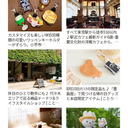
すべて東京駅から徒歩5分以内
カスタマイズも楽しい!約500種
♪駅近カフェ最新ガイド6選~重
類の可愛いワッペンキーホルダ
要文化財の洋館カフェから、改
ーがずらり。小平市
札すぐのレトロ喫茶まで~ | こと
「Kimamaya T&K」 | ことりっ
りっぷ
ぷ
8月10日だけの限定品も♪「豊
休日のひとり散歩にも♪ 代々木
島屋」で見つける鳩の日グッズ
エリアで巡る絶品ドーナツ&ラ
と本店限定アイテム | ことりっ
イフスタイルショップ | ことり
ぷ
っぷ