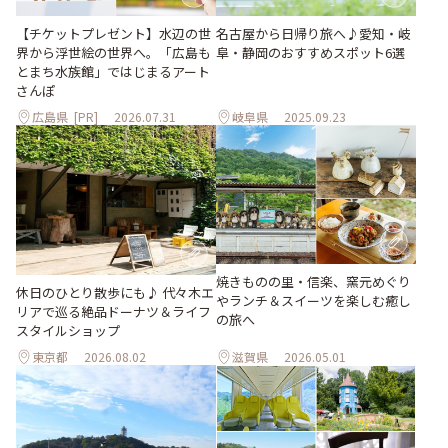
【チケットプレゼント】水辺の世
名古屋から日帰り旅へ♪愛知・岐
界から浮世絵の世界へ。「広島も
阜・静岡のおすすめスポット6選
とまち水族館」ではじまるアート
さんぽ
広島県
[PR]
2026.07.31
岐阜県
2025.09.23
焼きものの里・信楽、窯元めぐり
休日のひとり散歩にも♪ 代々木エ
やランチ＆スイーツを楽しむ癒し
リアで巡る絶品ドーナツ＆ライフ
の旅へ
スタイルショップ
東京都
2026.08.02
滋賀県
2026.05.01