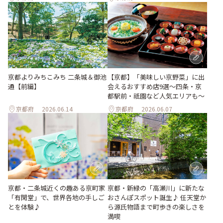
京都よりみちこみち 二条城＆御池
【京都】「美味しい京野菜」に出
通【前編】
会えるおすすめ店9選～四条・京
都駅前・祇園など人気エリアも～
京都府
2026.06.14
京都府
2026.06.07
京都・新緑の「高瀬川」に新たな
京都・二条城近くの趣ある京町家
おさんぽスポット誕生♪ 任天堂か
「有閑堂」で、世界各地の手しご
ら源氏物語まで町歩きの楽しさを
とを体験♪
満喫