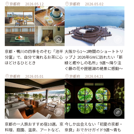
京都府
2026.05.12
京都府
2026.05.02
京都・鴨川の四季をのぞむ「池半
大阪から1〜2時間のショートトリ
分室」で、自分で淹れるお茶に心
ップ♪ 2026年GWに訪れたい「新
ほどけるひととき
緑と癒やしの名所」9選～降り注
ぐ藤の花や琵琶湖の絶景に感動～
京都府
2026.05.01
京都府
2026.04.21
京都の一人旅おすすめ宿10選。京
今しか出会えない「初夏の京都・
料理、庭園、温泉、アートなど、
奈良」おでかけガイド9選～青も