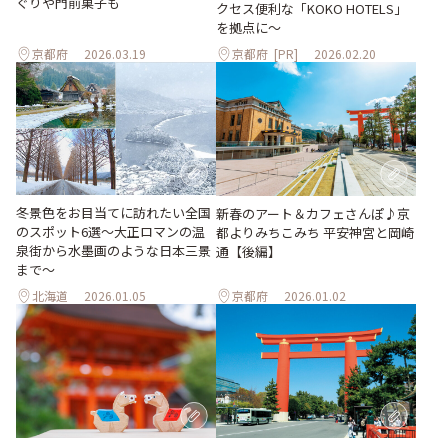
ぐりや門前菓子も
クセス便利な「KOKO HOTELS」
を拠点に～
京都府
2026.03.19
京都府
[PR]
2026.02.20
冬景色をお目当てに訪れたい全国
新春のアート＆カフェさんぽ♪京
のスポット6選〜大正ロマンの温
都よりみちこみち 平安神宮と岡崎
泉街から水墨画のような日本三景
通【後編】
まで〜
北海道
2026.01.05
京都府
2026.01.02