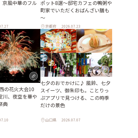
、京風中華のフル
ポット8選～邸宅カフェの鴨粥や
町家でいただくおばんざい膳も
～
07.27
京都府
2026.07.23
七夕のおでかけに♪ 風鈴、七夕
関西の花火大会10
スイーツ、御朱印も。ことりっ
淀川、夜空を華や
ぷアプリで見つける、この時季
祭典
だけの景色
07.10
山口県
2026.07.07