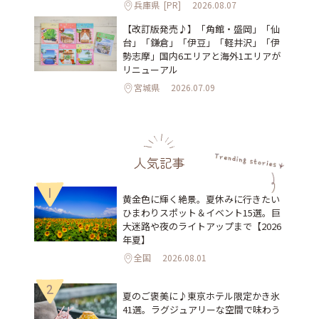
兵庫県
[PR]
2026.08.07
【改訂版発売♪】「角館・盛岡」「仙
台」「鎌倉」「伊豆」「軽井沢」「伊
勢志摩」国内6エリアと海外1エリアが
リニューアル
宮城県
2026.07.09
人気記事
1
黄金色に輝く絶景。夏休みに行きたい
ひまわりスポット＆イベント15選。巨
大迷路や夜のライトアップまで【2026
年夏】
全国
2026.08.01
2
夏のご褒美に♪東京ホテル限定かき氷
41選。ラグジュアリーな空間で味わう