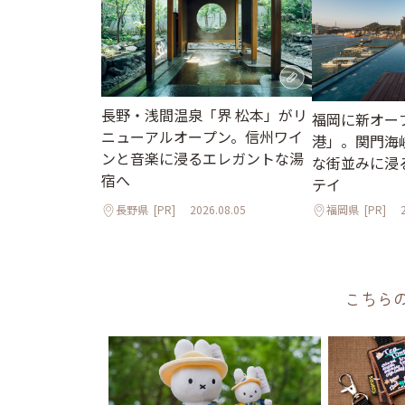
長野・浅間温泉「界 松本」がリ
福岡に新オープ
ニューアルオープン。信州ワイ
港」。関門海
ンと音楽に浸るエレガントな湯
な街並みに浸
宿へ
テイ
長野県
[PR]
2026.08.05
福岡県
[PR]
こちら