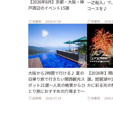
【2026年8月】京都・大阪・神
一之船入」で
戸周辺のイベント15選
コースを♪
京都府
2026.07.30
京都府
2026.
大阪から2時間で行ける♪ 夏の
【2026年】
日帰り旅で行きたい関西観光ス
選。琵琶湖や
ポット21選～人気の絶景からひ
かに彩る光の
とり旅におすすめの穴場まで～
滋賀県
2026.07.19
京都府
2026.