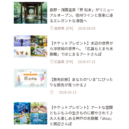
長野・浅間温泉「界 松本」がリニュー
アルオープン。信州ワインと音楽に浸
るエレガントな湯宿へ
長野県
[PR]
2026.08.05
【チケットプレゼント】水辺の世界か
ら浮世絵の世界へ。「広島もとまち水
族館」ではじまるアートさんぽ
広島県
[PR]
2026.07.31
【旅先診断】あなたの“いま”にぴった
りな旅先が見つかる♪
2026.05.15
【チケットプレゼント】アートな空間
ともふもふの生きものに癒やされて♪
大人も楽しめる神戸の水族館「átoa」
と周辺さんぽ