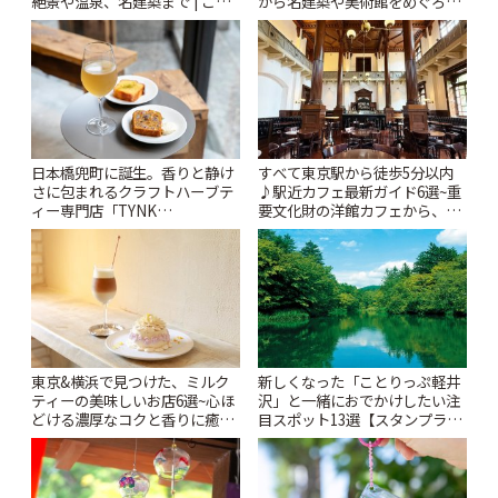
絶景や温泉、名建築まで | こと
がら名建築や美術館をめぐろう
りっぷ
~ | ことりっぷ
日本橋兜町に誕生。香りと静け
すべて東京駅から徒歩5分以内
さに包まれるクラフトハーブテ
♪駅近カフェ最新ガイド6選~重
ィー専門店「TYNK
要文化財の洋館カフェから、改
Kabutocho」 | ことりっぷ
札すぐのレトロ喫茶まで~ | こと
りっぷ
東京&横浜で見つけた、ミルク
新しくなった「ことりっぷ軽井
ティーの美味しいお店6選~心ほ
沢」と一緒におでかけしたい注
どける濃厚なコクと香りに癒や
目スポット13選【スタンプラリ
されるティータイム~ | ことりっ
ー開催中】 | ことりっぷ
ぷ