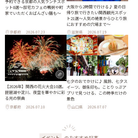
予約できる京都の人気ランチスポ
大阪から2時間で行ける♪ 夏の日
ット8選～邸宅カフェの鴨粥や町
帰り旅で行きたい関西観光スポッ
家でいただくおばんざい膳も～
ト21選～人気の絶景からひとり旅
におすすめの穴場まで～
京都府
2026.07.23
滋賀県
2026.07.19
七夕のおでかけに♪ 風鈴、七夕ス
【2026年】関西の花火大会10選。
イーツ、御朱印も。ことりっぷア
琵琶湖や淀川、夜空を華やかに彩
プリで見つける、この時季だけの
る光の祭典
景色
京都府
2026.07.10
山口県
2026.07.07
のおすすめ記事
イベント