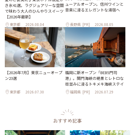
ューアルオープン。信州ワインと
き氷41選。ラグジュアリーな空間
音楽に浸るエレガントな湯宿へ
で味わう大人のひんやりスイーツ
【2026年最新】
東京都
2026.08.04
長野県
[PR]
2026.08.05
【2026年7月】東京ニューオープ
福岡に新オープン「BEB5門司
ン23選
港」。関門海峡の絶景とレトロな
街並みに浸るトキメキ海峡ステイ
東京都
2026.07.30
福岡県
[PR]
2026.07.29
おすすめ記事