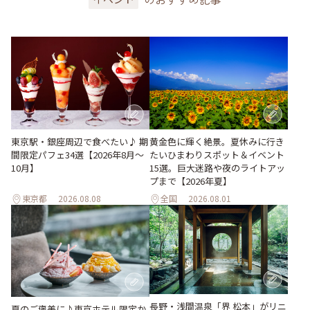
東京駅・銀座周辺で食べたい♪ 期
黄金色に輝く絶景。夏休みに行き
間限定パフェ34選【2026年8月～
たいひまわりスポット＆イベント
10月】
15選。巨大迷路や夜のライトアッ
プまで【2026年夏】
東京都
2026.08.08
全国
2026.08.01
長野・浅間温泉「界 松本」がリニ
夏のご褒美に♪東京ホテル限定か