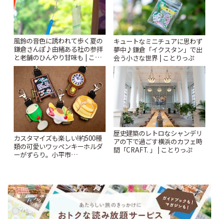
風鈴の音色に誘われて歩く夏の
キュートなミニチュアに思わず
鎌倉さんぽ♪由緒ある社の参拝
夢中♪鎌倉「イクスタン」で出
と老舗のひんやり甘味も | こと
会う小さな世界 | ことりっぷ
りっぷ
歴史建築のレトロなシャンデリ
カスタマイズも楽しい!約500種
アの下で過ごす横浜のカフェ時
類の可愛いワッペンキーホルダ
間「CRAFT. 」 | ことりっぷ
ーがずらり。小平市
「Kimamaya T&K」 | ことりっ
ぷ