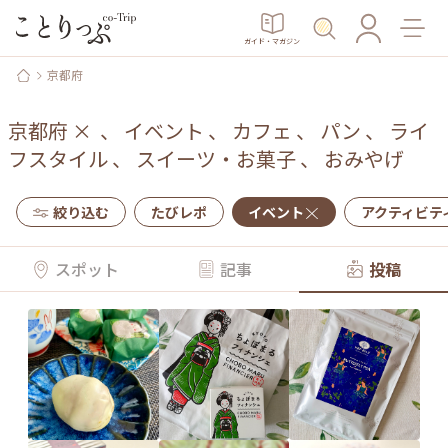
ガイド・マガジン
京都府
京都府
×
、
イベント
、
カフェ
、
パン
、
ライ
フスタイル
、
スイーツ・お菓子
、
おみやげ
絞り込む
たびレポ
イベント
アクティビテ
スポット
記事
投稿