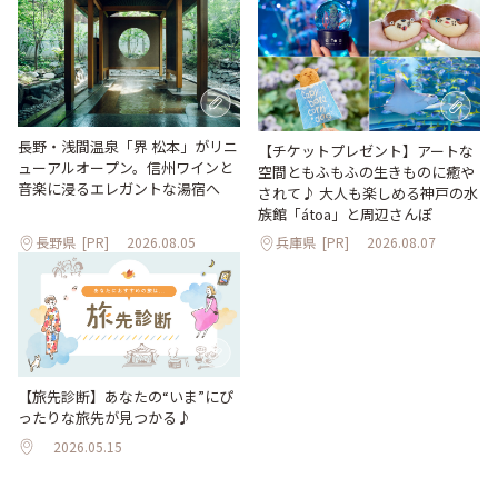
長野・浅間温泉「界 松本」がリニ
【チケットプレゼント】アートな
ューアルオープン。信州ワインと
空間ともふもふの生きものに癒や
音楽に浸るエレガントな湯宿へ
されて♪ 大人も楽しめる神戸の水
族館「átoa」と周辺さんぽ
長野県
[PR]
2026.08.05
兵庫県
[PR]
2026.08.07
【旅先診断】あなたの“いま”にぴ
ったりな旅先が見つかる♪
2026.05.15