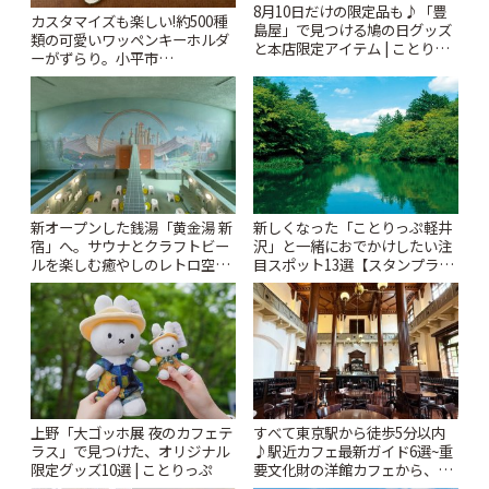
8月10日だけの限定品も♪「豊
カスタマイズも楽しい!約500種
島屋」で見つける鳩の日グッズ
類の可愛いワッペンキーホルダ
と本店限定アイテム | ことりっ
ーがずらり。小平市
ぷ
「Kimamaya T&K」 | ことりっ
ぷ
新オープンした銭湯「黄金湯 新
新しくなった「ことりっぷ軽井
宿」へ。サウナとクラフトビー
沢」と一緒におでかけしたい注
ルを楽しむ癒やしのレトロ空間
目スポット13選【スタンプラリ
| ことりっぷ
ー開催中】 | ことりっぷ
上野「大ゴッホ展 夜のカフェテ
すべて東京駅から徒歩5分以内
ラス」で見つけた、オリジナル
♪駅近カフェ最新ガイド6選~重
限定グッズ10選 | ことりっぷ
要文化財の洋館カフェから、改
札すぐのレトロ喫茶まで~ | こと