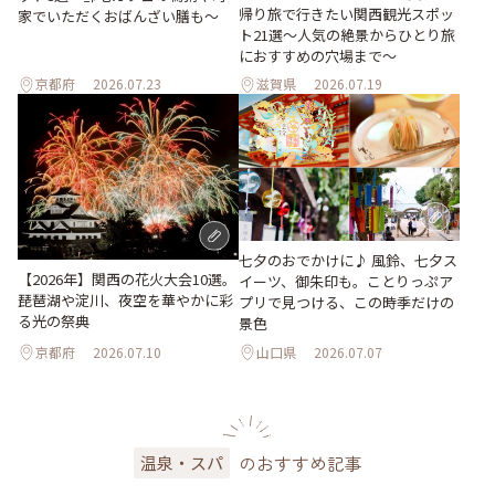
帰り旅で行きたい関西観光スポッ
家でいただくおばんざい膳も～
ト21選～人気の絶景からひとり旅
におすすめの穴場まで～
京都府
2026.07.23
滋賀県
2026.07.19
七夕のおでかけに♪ 風鈴、七夕ス
【2026年】関西の花火大会10選。
イーツ、御朱印も。ことりっぷア
琵琶湖や淀川、夜空を華やかに彩
プリで見つける、この時季だけの
る光の祭典
景色
京都府
2026.07.10
山口県
2026.07.07
のおすすめ記事
温泉・スパ