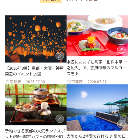
水辺にたたずむ町家「創作中華 一
之船入」で、京風中華のフルコー
【2026年8月】京都・大阪・神戸
スを♪
周辺のイベント15選
京都府
2026.07.30
京都府
2026.07.27
予約できる京都の人気ランチスポ
大阪から2時間で行ける♪ 夏の日
ット8選～邸宅カフェの鴨粥や町