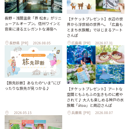
長野・浅間温泉「界 松本」がリニ
【チケットプレゼント】水辺の世
ューアルオープン。信州ワインと
界から浮世絵の世界へ。「広島も
音楽に浸るエレガントな湯宿へ
とまち水族館」ではじまるアート
さんぽ
長野県
[PR]
2026.08.05
広島県
[PR]
2026.07.31
【旅先診断】あなたの“いま”にぴ
ったりな旅先が見つかる♪
【チケットプレゼント】アートな
空間ともふもふの生きものに癒や
されて♪ 大人も楽しめる神戸の水
族館「átoa」と周辺さんぽ
2026.05.15
兵庫県
[PR]
2026.08.07