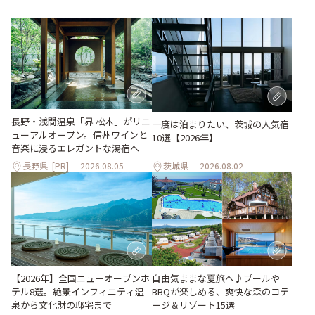
長野・浅間温泉「界 松本」がリニ
一度は泊まりたい、茨城の人気宿
ューアルオープン。信州ワインと
10選【2026年】
音楽に浸るエレガントな湯宿へ
長野県
[PR]
2026.08.05
茨城県
2026.08.02
自由気ままな夏旅へ♪プールや
【2026年】全国ニューオープンホ
BBQが楽しめる、爽快な森のコテ
テル8選。絶景インフィニティ温
ージ＆リゾート15選
泉から文化財の邸宅まで