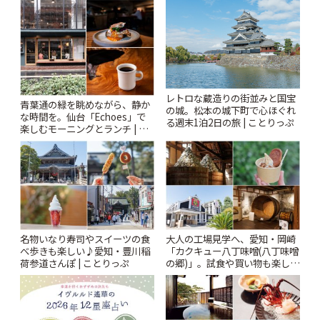
りっぷ
レトロな蔵造りの街並みと国宝
青葉通の緑を眺めながら、静か
の城。松本の城下町で心ほぐれ
な時間を。仙台「Echoes」で
る週末1泊2日の旅 | ことりっぷ
楽しむモーニングとランチ | こ
とりっぷ
名物いなり寿司やスイーツの食
大人の工場見学へ、愛知・岡崎
べ歩きも楽しい♪愛知・豊川稲
「カクキュー八丁味噌(八丁味噌
荷参道さんぽ | ことりっぷ
の郷)」。試食や買い物も楽しみ
♪ | ことりっぷ