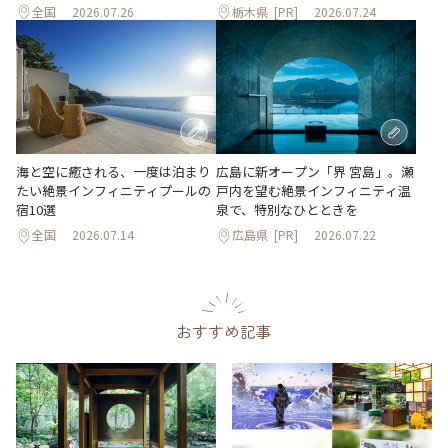
全国
2026.07.26
栃木県
[PR]
2026.07.24
海と空に癒される、一度は泊まり
広島に新オープン「界 宮島」。瀬
たい絶景インフィニティプールの
戸内を望む絶景インフィニティ温
宿10選
泉で、特別なひとときを
全国
2026.07.14
広島県
[PR]
2026.07.22
おすすめ記事