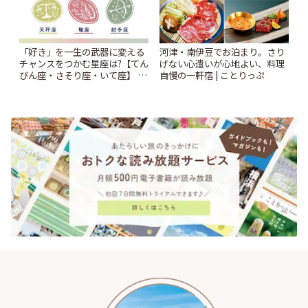
「好き」を一生の武器に変える
河津・南伊豆でお泊まり。さり
チャンスをつかむ星座は?【てん
げない心遣いが心地よい、料理
びん座・さそり座・いて座】 イ
自慢の一軒宿 | ことりっぷ
ヴルルド遙華2026年 夏の運勢
~Summer~ | ことりっぷ