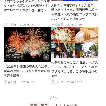
予約できる京都の人気ランチスポ
大阪から2時間で行ける♪ 夏の日
ット8選～邸宅カフェの鴨粥や町
帰り旅で行きたい関西観光スポッ
家でいただくおばんざい膳も～
ト21選～人気の絶景からひとり旅
におすすめの穴場まで～
京都府
2026.07.23
滋賀県
2026.07.19
七夕のおでかけに♪ 風鈴、七夕ス
【2026年】関西の花火大会10選。
イーツ、御朱印も。ことりっぷア
琵琶湖や淀川、夜空を華やかに彩
プリで見つける、この時季だけの
る光の祭典
景色
京都府
2026.07.10
山口県
2026.07.07
のおすすめ記事
風景・景色