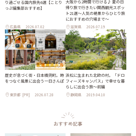
大阪から2時間で行ける♪ 夏の日
り過ごせる国内旅先6選【ことり
帰り旅で行きたい関西観光スポッ
っぷ編集部おすすめ】
ト21選～人気の絶景からひとり旅
におすすめの穴場まで～
広島県
2026.07.02
滋賀県
2026.07.19
歴史が息づく街・日本橋兜町。時
浜松に生まれた北欧の村。「ドロ
をつなぐ風景に出会う一日さんぽ
フィーズキャンパス」で幸せな暮
らしに出会う旅～前編
東京都
[PR]
2026.07.28
静岡県
2019.04.10
おすすめ記事