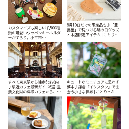
8月10日だけの限定品も♪「豊
カスタマイズも楽しい!約500種
島屋」で見つける鳩の日グッズ
類の可愛いワッペンキーホルダ
と本店限定アイテム | ことりっ
ーがずらり。小平市
ぷ
「Kimamaya T&K」 | ことりっ
ぷ
すべて東京駅から徒歩5分以内
キュートなミニチュアに思わず
♪駅近カフェ最新ガイド6選~重
夢中♪鎌倉「イクスタン」で出
要文化財の洋館カフェから、改
会う小さな世界 | ことりっぷ
札すぐのレトロ喫茶まで~ | こと
りっぷ