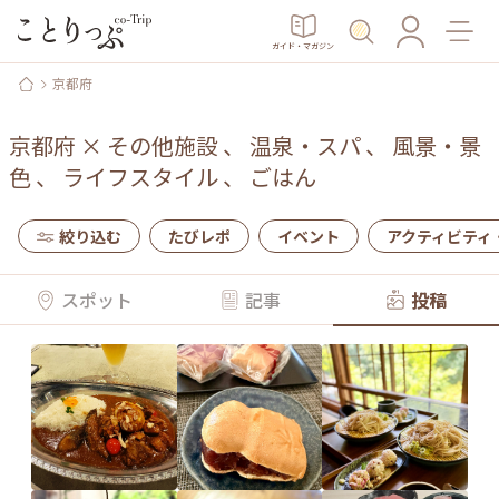
ガイド・マガジン
京都府
京都府
×
その他施設
、
温泉・スパ
、
風景・景
色
、
ライフスタイル
、
ごはん
絞り込む
たびレポ
イベント
アクティビティ
スポット
記事
投稿