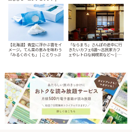
とりっぷ
【北海道】青空に浮かぶ雲をイ
「ならまち」さんぽの途中に行
メージ。てん菜の恵みを味わう
きたいカフェ6選〜古民家カフ
「みるくのくも」 | ことりっぷ
ェやレトロな純喫茶など〜 | こ
とりっぷ