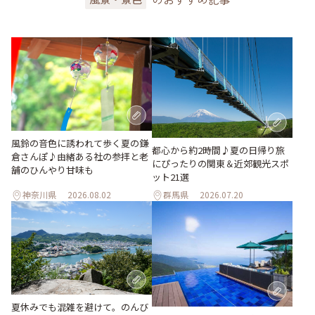
風鈴の音色に誘われて歩く夏の鎌
都心から約2時間♪夏の日帰り旅
倉さんぽ♪由緒ある社の参拝と老
にぴったりの関東＆近郊観光スポ
舗のひんやり甘味も
ット21選
神奈川県
2026.08.02
群馬県
2026.07.20
夏休みでも混雑を避けて。のんび