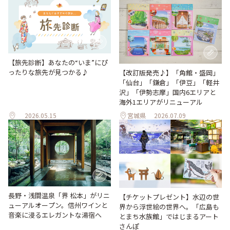
【旅先診断】あなたの“いま”にぴ
ったりな旅先が見つかる♪
【改訂版発売♪】「角館・盛岡」
「仙台」「鎌倉」「伊豆」「軽井
沢」「伊勢志摩」国内6エリアと
海外1エリアがリニューアル
2026.05.15
宮城県
2026.07.09
長野・浅間温泉「界 松本」がリニ
【チケットプレゼント】水辺の世
ューアルオープン。信州ワインと
界から浮世絵の世界へ。「広島も
音楽に浸るエレガントな湯宿へ
とまち水族館」ではじまるアート
さんぽ