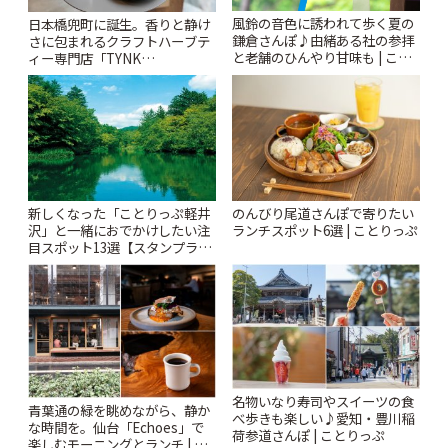
風鈴の音色に誘われて歩く夏の
日本橋兜町に誕生。香りと静け
鎌倉さんぽ♪由緒ある社の参拝
さに包まれるクラフトハーブテ
と老舗のひんやり甘味も | こと
ィー専門店「TYNK
りっぷ
Kabutocho」 | ことりっぷ
新しくなった「ことりっぷ軽井
のんびり尾道さんぽで寄りたい
沢」と一緒におでかけしたい注
ランチスポット6選 | ことりっぷ
目スポット13選【スタンプラリ
ー開催中】 | ことりっぷ
名物いなり寿司やスイーツの食
青葉通の緑を眺めながら、静か
べ歩きも楽しい♪愛知・豊川稲
な時間を。仙台「Echoes」で
荷参道さんぽ | ことりっぷ
楽しむモーニングとランチ | こ