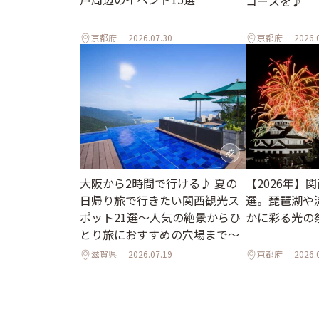
コースを♪
京都府
2026.07.30
京都府
2026.
大阪から2時間で行ける♪ 夏の
【2026年】
日帰り旅で行きたい関西観光ス
選。琵琶湖や
ポット21選～人気の絶景からひ
かに彩る光の
とり旅におすすめの穴場まで～
滋賀県
2026.07.19
京都府
2026.