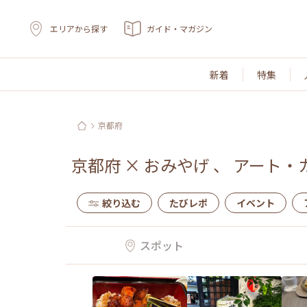
エリアから探す
ガイド・マガジン
新着
特集
京都府
京都府
×
おみやげ
、
アート・
絞り込む
たびレポ
イベント
スポット