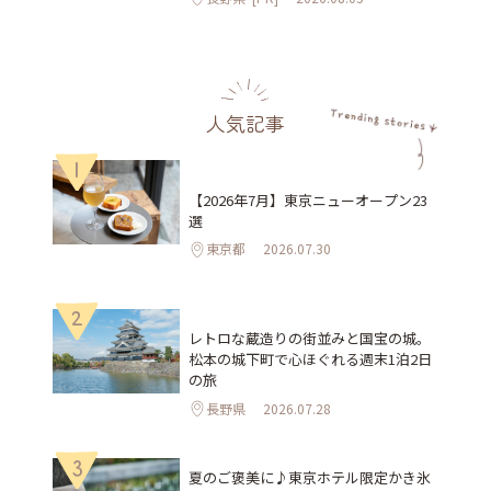
人気記事
1
【2026年7月】東京ニューオープン23
選
東京都
2026.07.30
2
レトロな蔵造りの街並みと国宝の城。
松本の城下町で心ほぐれる週末1泊2日
の旅
長野県
2026.07.28
3
夏のご褒美に♪東京ホテル限定かき氷