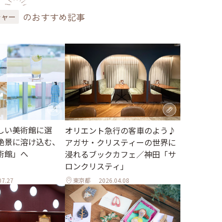
のおすすめ記事
チャー
しい美術館に選
オリエント急行の客車のよう♪
絶景に溶け込む、
アガサ・クリスティーの世界に
術館」へ
浸れるブックカフェ／神田「サ
ロンクリスティ」
07.27
東京都
2026.04.08