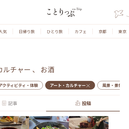
人気
日帰り旅
ひとり旅
カフェ
京都
東京
カルチャー
、
お酒
アクティビティ・体験
アート・カルチャー
風景・景色
記事
投稿