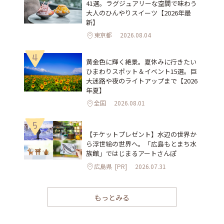
41選。ラグジュアリーな空間で味わう
大人のひんやりスイーツ【2026年最
新】
東京都
2026.08.04
4
黄金色に輝く絶景。夏休みに行きたい
ひまわりスポット＆イベント15選。巨
大迷路や夜のライトアップまで【2026
年夏】
全国
2026.08.01
5
【チケットプレゼント】水辺の世界か
ら浮世絵の世界へ。「広島もとまち水
族館」ではじまるアートさんぽ
広島県
[PR]
2026.07.31
もっとみる