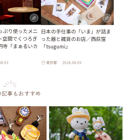
っぷり使ったメニ
日本の手仕事の「いま」が詰ま
ト空間でくつろぎ
った器と雑貨のお店／西荻窪
円寺「まぁるいカ
「tsugumi」
08.03
東京都
2026.08.05
の記事もおすすめ