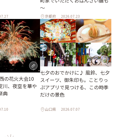
町家でいただくおばんざい膳も
～
07.27
京都府
2026.07.23
七夕のおでかけに♪ 風鈴、七夕
関西の花火大会10
スイーツ、御朱印も。ことりっ
淀川、夜空を華や
ぷアプリで見つける、この時季
祭典
だけの景色
07.10
山口県
2026.07.07