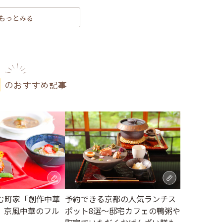
もっとみる
のおすすめ記事
む町家「創作中華
予約できる京都の人気ランチス
、京風中華のフル
ポット8選～邸宅カフェの鴨粥や