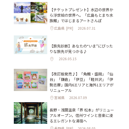
【チケットプレゼント】水辺の世界か
ら浮世絵の世界へ。「広島もとまち水
族館」ではじまるアートさんぽ
広島県
[PR]
2026.07.31
【旅先診断】あなたの“いま”にぴった
りな旅先が見つかる♪
2026.05.15
【改訂版発売♪】「角館・盛岡」「仙
台」「鎌倉」「伊豆」「軽井沢」「伊
勢志摩」国内6エリアと海外1エリアが
リニューアル
宮城県
2026.07.09
長野・浅間温泉「界 松本」がリニュー
アルオープン。信州ワインと音楽に浸
るエレガントな湯宿へ
長野県
[PR]
2026.08.05