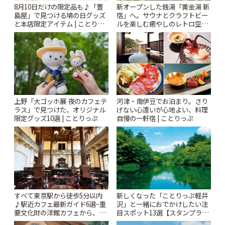
8月10日だけの限定品も♪「豊
新オープンした銭湯「黄金湯 新
島屋」で見つける鳩の日グッズ
宿」へ。サウナとクラフトビー
と本店限定アイテム | ことりっ
ルを楽しむ癒やしのレトロ空間
ぷ
| ことりっぷ
上野「大ゴッホ展 夜のカフェテ
河津・南伊豆でお泊まり。さり
ラス」で見つけた、オリジナル
げない心遣いが心地よい、料理
限定グッズ10選 | ことりっぷ
自慢の一軒宿 | ことりっぷ
すべて東京駅から徒歩5分以内
新しくなった「ことりっぷ軽井
♪駅近カフェ最新ガイド6選~重
沢」と一緒におでかけしたい注
要文化財の洋館カフェから、改
目スポット13選【スタンプラリ
札すぐのレトロ喫茶まで~ | こと
ー開催中】 | ことりっぷ