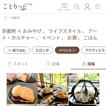
ガイド・マガジン
京都府
京都府
×
おみやげ
、
ライフスタイル
、
アー
ト・カルチャー
、
イベント
、
お酒
、
ごはん
絞り込む
たびレポ
イベント
アクティビテ
スポット
記事
投稿