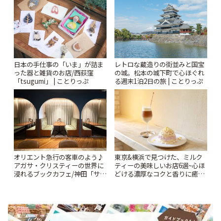
りっぷ
日本の手仕事の「いま」が詰ま
レトロな蔵造りの街並みと国宝
った器と雑貨のお店/西荻窪
の城。松本の城下町で心ほぐれ
「tsugumi」 | ことりっぷ
る週末1泊2日の旅 | ことりっぷ
オリエント急行の客車のよう♪
東京&横浜で見つけた、ミルク
アガサ・クリスティーの世界に
ティーの美味しいお店6選~心ほ
浸れるブックカフェ/神田「サロ
どける濃厚なコクと香りに癒や
ンクリスティ」 | ことりっぷ
されるティータイム~ | ことりっ
ぷ