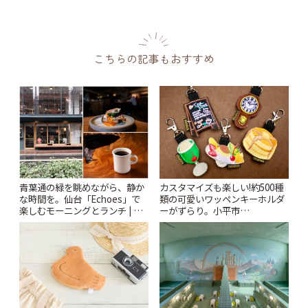
こちらの記事もおすすめ
青葉通の緑を眺めながら、静か
カスタマイズも楽しい!約500種
な時間を。仙台「Echoes」で
類の可愛いワッペンキーホルダ
楽しむモーニングとランチ | こ
ーがずらり。小平市
とりっぷ
「Kimamaya T&K」 | ことりっ
ぷ