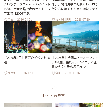
たいひまわりスポット＆イベント
港」。関門海峡の絶景とレトロな
15選。巨大迷路や夜のライトアッ
街並みに浸るトキメキ海峡ステイ
プまで【2026年夏】
全国
2026.08.01
福岡県
[PR]
2026.07.29
【2026年8月】東京のイベント26
【2026年】全国ニューオープンホ
選
テル8選。絶景インフィニティ温
泉から文化財の邸宅まで
東京都
2026.07.31
全国
2026.07.26
おすすめ記事