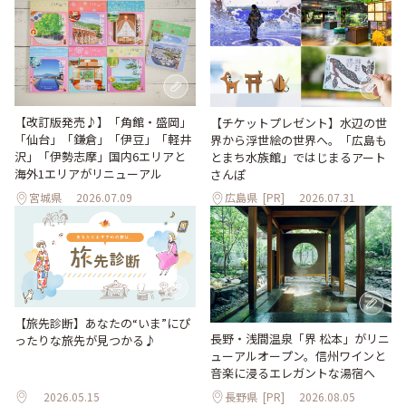
【改訂版発売♪】「角館・盛岡」
【チケットプレゼント】水辺の世
「仙台」「鎌倉」「伊豆」「軽井
界から浮世絵の世界へ。「広島も
沢」「伊勢志摩」国内6エリアと
とまち水族館」ではじまるアート
海外1エリアがリニューアル
さんぽ
宮城県
2026.07.09
広島県
[PR]
2026.07.31
【旅先診断】あなたの“いま”にぴ
長野・浅間温泉「界 松本」がリニ
ったりな旅先が見つかる♪
ューアルオープン。信州ワインと
音楽に浸るエレガントな湯宿へ
2026.05.15
長野県
[PR]
2026.08.05