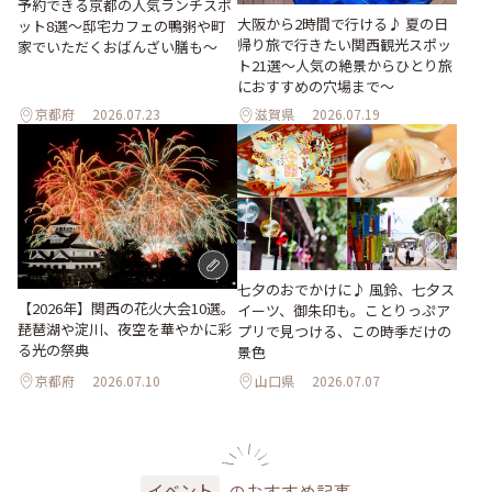
予約できる京都の人気ランチスポ
大阪から2時間で行ける♪ 夏の日
ット8選～邸宅カフェの鴨粥や町
帰り旅で行きたい関西観光スポッ
家でいただくおばんざい膳も～
ト21選～人気の絶景からひとり旅
におすすめの穴場まで～
京都府
2026.07.23
滋賀県
2026.07.19
七夕のおでかけに♪ 風鈴、七夕ス
【2026年】関西の花火大会10選。
イーツ、御朱印も。ことりっぷア
琵琶湖や淀川、夜空を華やかに彩
プリで見つける、この時季だけの
る光の祭典
景色
京都府
2026.07.10
山口県
2026.07.07
のおすすめ記事
イベント