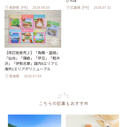
さんぽ
長野県
[PR]
2026.08.05
広島県
[PR]
2026.07.31
【改訂版発売♪】「角館・盛岡」
「仙台」「鎌倉」「伊豆」「軽井
沢」「伊勢志摩」国内6エリアと
海外1エリアがリニューアル
宮城県
2026.07.09
こちらの記事もおすすめ