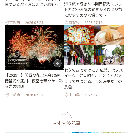
帰り旅で行きたい関西観光スポッ
家でいただくおばんざい膳も～
ト21選～人気の絶景からひとり旅
におすすめの穴場まで～
京都府
2026.07.23
滋賀県
2026.07.19
七夕のおでかけに♪ 風鈴、七夕ス
【2026年】関西の花火大会10選。
イーツ、御朱印も。ことりっぷア
琵琶湖や淀川、夜空を華やかに彩
プリで見つける、この時季だけの
る光の祭典
景色
京都府
2026.07.10
山口県
2026.07.07
おすすめ記事