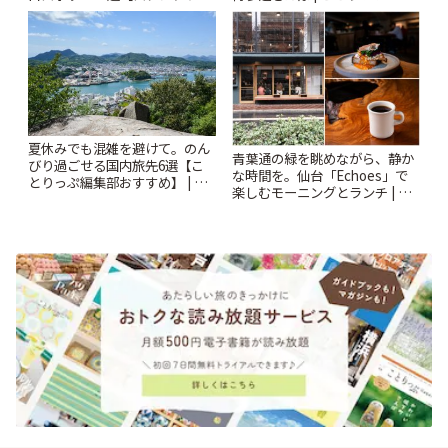
ー開催中】 | ことりっぷ
夏休みでも混雑を避けて。のん
青葉通の緑を眺めながら、静か
びり過ごせる国内旅先6選【こ
な時間を。仙台「Echoes」で
とりっぷ編集部おすすめ】 | こ
楽しむモーニングとランチ | こ
とりっぷ
とりっぷ