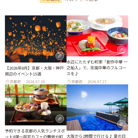
水辺にたたずむ町家「創作中華 一
之船入」で、京風中華のフルコー
【2026年8月】京都・大阪・神戸
スを♪
周辺のイベント15選
京都府
2026.07.30
京都府
2026.07.27
予約できる京都の人気ランチスポ
大阪から2時間で行ける♪ 夏の日
ット8選～邸宅カフェの鴨粥や町