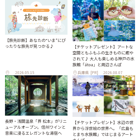
【旅先診断】あなたの“いま”にぴ
ったりな旅先が見つかる♪
【チケットプレゼント】アートな
空間ともふもふの生きものに癒や
されて♪ 大人も楽しめる神戸の水
族館「átoa」と周辺さんぽ
2026.05.15
兵庫県
[PR]
2026.08.07
長野・浅間温泉「界 松本」がリニ
【チケットプレゼント】水辺の世
ューアルオープン。信州ワインと
界から浮世絵の世界へ。「広島も
音楽に浸るエレガントな湯宿へ
とまち水族館」ではじまるアート