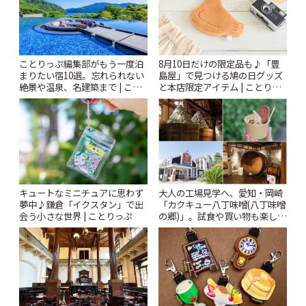
ことりっぷ編集部がもう一度泊
8月10日だけの限定品も♪「豊
まりたい宿10選。忘れられない
島屋」で見つける鳩の日グッズ
絶景や温泉、名建築まで | こと
と本店限定アイテム | ことりっ
りっぷ
ぷ
キュートなミニチュアに思わず
大人の工場見学へ、愛知・岡崎
夢中♪鎌倉「イクスタン」で出
「カクキュー八丁味噌(八丁味噌
会う小さな世界 | ことりっぷ
の郷)」。試食や買い物も楽しみ
♪ | ことりっぷ