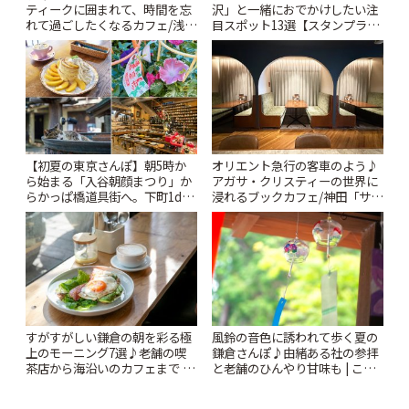
ティークに囲まれて、時間を忘
沢」と一緒におでかけしたい注
れて過ごしたくなるカフェ/浅草
目スポット13選【スタンプラリ
「annorum cafe」 | ことりっぷ
ー開催中】 | ことりっぷ
【初夏の東京さんぽ】朝5時か
オリエント急行の客車のよう♪
ら始まる「入谷朝顔まつり」か
アガサ・クリスティーの世界に
らかっぱ橋道具街へ。下町1day
浸れるブックカフェ/神田「サロ
さんぽプラン | ことりっぷ
ンクリスティ」 | ことりっぷ
風鈴の音色に誘われて歩く夏の
すがすがしい鎌倉の朝を彩る極
鎌倉さんぽ♪由緒ある社の参拝
上のモーニング7選♪老舗の喫
と老舗のひんやり甘味も | こと
茶店から海沿いのカフェまで |
りっぷ
ことりっぷ