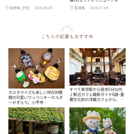
長野県
[PR]
2026.08.05
宮城県
2026.07.09
こちらの記事もおすすめ
すべて東京駅から徒歩5分以内
カスタマイズも楽しい!約500種
♪駅近カフェ最新ガイド6選~重
類の可愛いワッペンキーホルダ
要文化財の洋館カフェから、改
ーがずらり。小平市
札すぐのレトロ喫茶まで~ | こと
「Kimamaya T&K」 | ことりっ
りっぷ
ぷ