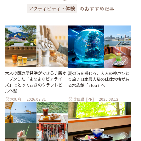
のおすすめ記事
アクティビティ・体験
大人の醸造所見学ができる♪新オ
夏の涼を感じる、大人の神戸ひと
ープンした「よなよなビアライ
り旅♪日本最大級の球体水槽があ
ズ」でとっておきのクラフトビー
る水族館「átoa」へ
ル体験
大阪府
2026.07.31
兵庫県
[PR]
2025.08.12