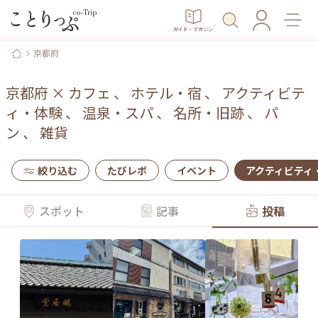
ガイド・マガジン
京都府
京都府
×
カフェ
、
ホテル・宿
、
アクティビテ
ィ・体験
、
温泉・スパ
、
名所・旧跡
、
パ
ン
、
雑貨
絞り込む
たびレポ
イベント
アクティビティ
スポット
記事
投稿