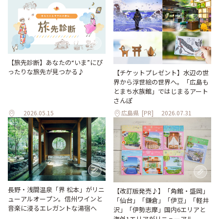
【旅先診断】あなたの“いま”にぴ
ったりな旅先が見つかる♪
【チケットプレゼント】水辺の世
界から浮世絵の世界へ。「広島も
とまち水族館」ではじまるアート
さんぽ
2026.05.15
広島県
[PR]
2026.07.31
長野・浅間温泉「界 松本」がリニ
【改訂版発売♪】「角館・盛岡」
ューアルオープン。信州ワインと
「仙台」「鎌倉」「伊豆」「軽井
音楽に浸るエレガントな湯宿へ
沢」「伊勢志摩」国内6エリアと
海外1エリアがリニューアル