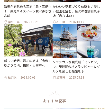
海景色を眺める三浦半島・三崎へ
かわいい落雁づくり体験も♪美し
♪ 直売所＆スイーツ食べ歩きさ
い庭園を望む、金沢の老舗和菓子
んぽ
店「森八 本店」
神奈川県
2026.06.25
石川県
2016.10.12
新しい時代、最初の旅は「令和」
クラシカルな観光船「ミシガン」
ゆかりの地、福岡・太宰府へ
で、琵琶湖のパノラマビュー＆グ
ルメを楽しむ船旅を♪
福岡県
2019.05.01
滋賀県
2025.05.13
おすすめ記事