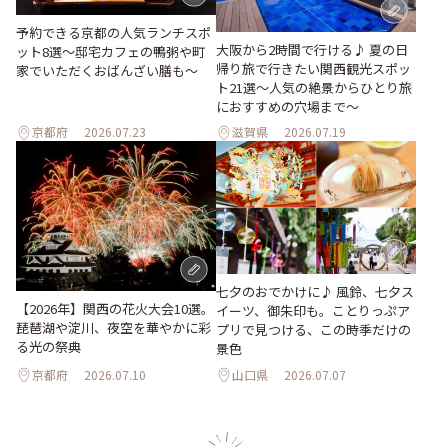
予約できる京都の人気ランチスポ
大阪から2時間で行ける♪ 夏の日
ット8選～邸宅カフェの鴨粥や町
帰り旅で行きたい関西観光スポッ
家でいただくおばんざい膳も～
ト21選～人気の絶景からひとり旅
におすすめの穴場まで～
京都府
2026.07.23
滋賀県
2026.07.19
七夕のおでかけに♪ 風鈴、七夕ス
【2026年】関西の花火大会10選。
イーツ、御朱印も。ことりっぷア
琵琶湖や淀川、夜空を華やかに彩
プリで見つける、この時季だけの
る光の祭典
景色
京都府
2026.07.10
山口県
2026.07.07