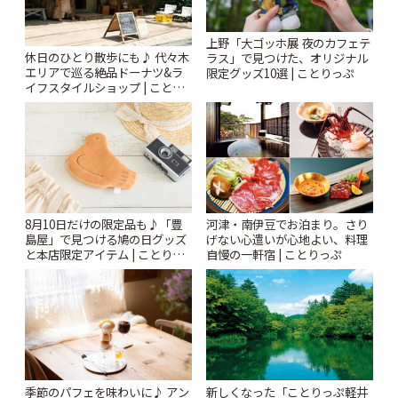
上野「大ゴッホ展 夜のカフェテ
休日のひとり散歩にも♪ 代々木
ラス」で見つけた、オリジナル
エリアで巡る絶品ドーナツ&ラ
限定グッズ10選 | ことりっぷ
イフスタイルショップ | ことり
っぷ
8月10日だけの限定品も♪「豊
河津・南伊豆でお泊まり。さり
島屋」で見つける鳩の日グッズ
げない心遣いが心地よい、料理
と本店限定アイテム | ことりっ
自慢の一軒宿 | ことりっぷ
ぷ
季節のパフェを味わいに♪ アン
新しくなった「ことりっぷ軽井