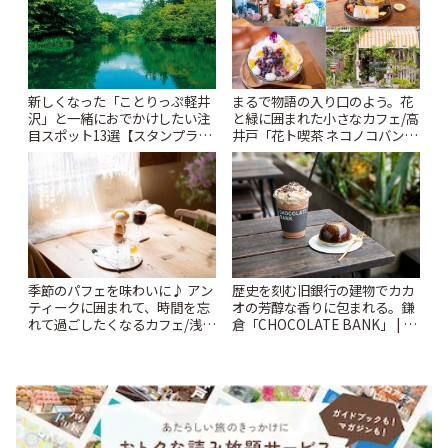
新しくなった「ことりっぷ軽井
まるで物語の入り口のよう。花
沢」と一緒におでかけしたい注
と緑に囲まれた小さなカフェ/高
目スポット13選【スタンプラリ
井戸「花ト喫茶 ネコノコバン」
ー開催中】 | ことりっぷ
| ことりっぷ
季節のパフェを味わいに♪ アン
歴史を刻む旧銀行の建物でカカ
ティークに囲まれて、時間を忘
オの芳醇な香りに包まれる。鎌
れて過ごしたくなるカフェ/浅草
倉「CHOCOLATE BANK」 | こ
「annorum cafe」 | ことりっぷ
とりっぷ