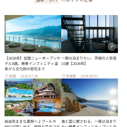
一度は泊まりたい、茨城の人気宿
【2026年】全国ニューオープンホ
10選【2026年】
テル8選。絶景インフィニティ温
泉から文化財の邸宅まで
全国
2026.07.26
茨城県
2026.08.02
自由気ままな夏旅へ♪プールや
海と空に癒される、一度は泊まり
BBQが楽しめる、爽快な森のコテ
たい絶景インフィニティプールの