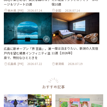
ージ＆リゾート15選
宿10選
栃木県
[PR]
2026.07.24
全国
2026.07.14
一度は泊まりたい、新潟の人気宿
広島に新オープン「界 宮島」。瀬
11選【2026年】
戸内を望む絶景インフィニティ温
泉で、特別なひとときを
広島県
[PR]
2026.07.22
新潟県
2026.07.19
おすすめ記事