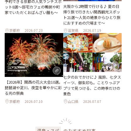
予約できる京都の人気ランチスポ
大阪から2時間で行ける♪ 夏の日
ット8選～邸宅カフェの鴨粥や町
帰り旅で行きたい関西観光スポッ
家でいただくおばんざい膳も～
ト21選～人気の絶景からひとり旅
におすすめの穴場まで～
京都府
2026.07.23
滋賀県
2026.07.19
七夕のおでかけに♪ 風鈴、七夕ス
【2026年】関西の花火大会10選。
イーツ、御朱印も。ことりっぷア
琵琶湖や淀川、夜空を華やかに彩
プリで見つける、この時季だけの
る光の祭典
景色
京都府
2026.07.10
山口県
2026.07.07
のおすすめ記事
温泉・スパ