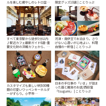
ルを楽しむ癒やしのレトロ空間
限定グッズ10選 | ことりっぷ
| ことりっぷ
すべて東京駅から徒歩5分以内
河津・南伊豆でお泊まり。さり
♪駅近カフェ最新ガイド6選~重
げない心遣いが心地よい、料理
要文化財の洋館カフェから、改
自慢の一軒宿 | ことりっぷ
札すぐのレトロ喫茶まで~ | こと
りっぷ
日本の手仕事の「いま」が詰ま
カスタマイズも楽しい!約500種
った器と雑貨のお店/西荻窪
類の可愛いワッペンキーホルダ
「tsugumi」 | ことりっぷ
ーがずらり。小平市
「Kimamaya T&K」 | ことりっ
ぷ