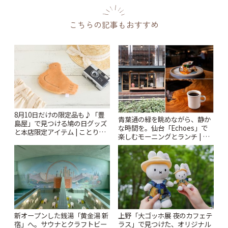
こちらの記事もおすすめ
8月10日だけの限定品も♪「豊
青葉通の緑を眺めながら、静か
島屋」で見つける鳩の日グッズ
な時間を。仙台「Echoes」で
と本店限定アイテム | ことりっ
楽しむモーニングとランチ | こ
ぷ
とりっぷ
新オープンした銭湯「黄金湯 新
上野「大ゴッホ展 夜のカフェテ
宿」へ。サウナとクラフトビー
ラス」で見つけた、オリジナル