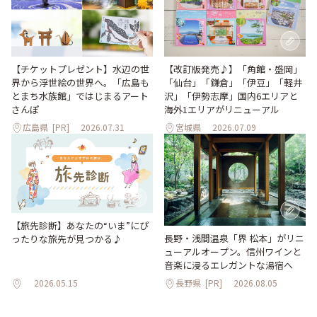
【改訂版発売♪】「角館・盛岡」
【チケットプレゼント】水辺の世
「仙台」「鎌倉」「伊豆」「軽井
界から浮世絵の世界へ。「広島も
沢」「伊勢志摩」国内6エリアと
とまち水族館」ではじまるアート
海外1エリアがリニューアル
さんぽ
広島県
[PR]
2026.07.31
宮城県
2026.07.09
【旅先診断】あなたの“いま”にぴ
長野・浅間温泉「界 松本」がリニ
ったりな旅先が見つかる♪
ューアルオープン。信州ワインと
音楽に浸るエレガントな湯宿へ
2026.05.15
長野県
[PR]
2026.08.05