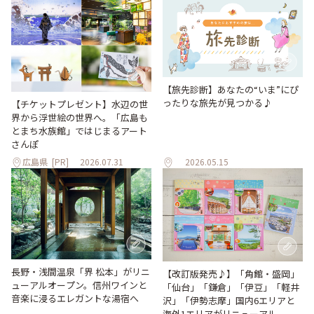
【旅先診断】あなたの“いま”にぴ
ったりな旅先が見つかる♪
【チケットプレゼント】水辺の世
界から浮世絵の世界へ。「広島も
とまち水族館」ではじまるアート
さんぽ
広島県
[PR]
2026.07.31
2026.05.15
長野・浅間温泉「界 松本」がリニ
【改訂版発売♪】「角館・盛岡」
ューアルオープン。信州ワインと
「仙台」「鎌倉」「伊豆」「軽井
音楽に浸るエレガントな湯宿へ
沢」「伊勢志摩」国内6エリアと
海外1エリアがリニューアル