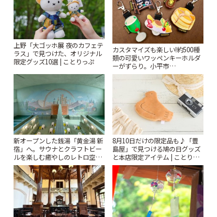
上野「大ゴッホ展 夜のカフェテ
カスタマイズも楽しい!約500種
ラス」で見つけた、オリジナル
類の可愛いワッペンキーホルダ
限定グッズ10選 | ことりっぷ
ーがずらり。小平市
「Kimamaya T&K」 | ことりっ
ぷ
新オープンした銭湯「黄金湯 新
8月10日だけの限定品も♪「豊
宿」へ。サウナとクラフトビー
島屋」で見つける鳩の日グッズ
ルを楽しむ癒やしのレトロ空間
と本店限定アイテム | ことりっ
| ことりっぷ
ぷ