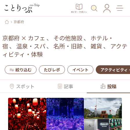
ガイド・マガジン
京都府
京都府
×
カフェ
、
その他施設
、
ホテル・
宿
、
温泉・スパ
、
名所・旧跡
、
雑貨
、
アクテ
ィビティ・体験
絞り込む
たびレポ
イベント
アクティビティ
スポット
記事
投稿