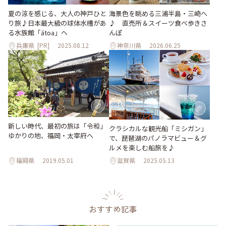
夏の涼を感じる、大人の神戸ひと
海景色を眺める三浦半島・三崎へ
り旅♪日本最大級の球体水槽があ
♪ 直売所＆スイーツ食べ歩きさ
る水族館「átoa」へ
んぽ
兵庫県
[PR]
2025.08.12
神奈川県
2026.06.25
新しい時代、最初の旅は「令和」
クラシカルな観光船「ミシガン」
ゆかりの地、福岡・太宰府へ
で、琵琶湖のパノラマビュー＆グ
ルメを楽しむ船旅を♪
福岡県
2019.05.01
滋賀県
2025.05.13
おすすめ記事