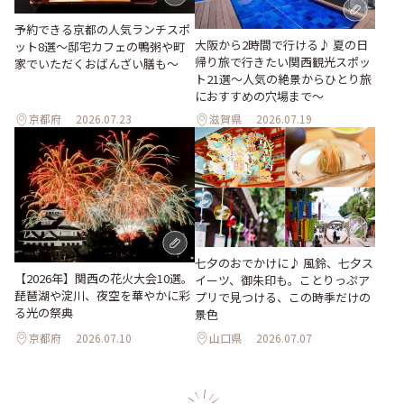
予約できる京都の人気ランチスポ
大阪から2時間で行ける♪ 夏の日
ット8選～邸宅カフェの鴨粥や町
帰り旅で行きたい関西観光スポッ
家でいただくおばんざい膳も～
ト21選～人気の絶景からひとり旅
におすすめの穴場まで～
京都府
2026.07.23
滋賀県
2026.07.19
七夕のおでかけに♪ 風鈴、七夕ス
【2026年】関西の花火大会10選。
イーツ、御朱印も。ことりっぷア
琵琶湖や淀川、夜空を華やかに彩
プリで見つける、この時季だけの
る光の祭典
景色
京都府
2026.07.10
山口県
2026.07.07