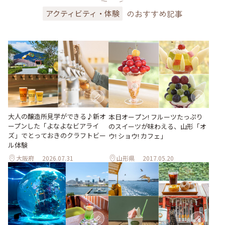
のおすすめ記事
アクティビティ・体験
大人の醸造所見学ができる♪新オ
本日オープン! フルーツたっぷり
ープンした「よなよなビアライ
のスイーツが味わえる、山形「オ
ズ」でとっておきのクラフトビー
ウ! ショウ! カフェ」
ル体験
大阪府
2026.07.31
山形県
2017.05.20