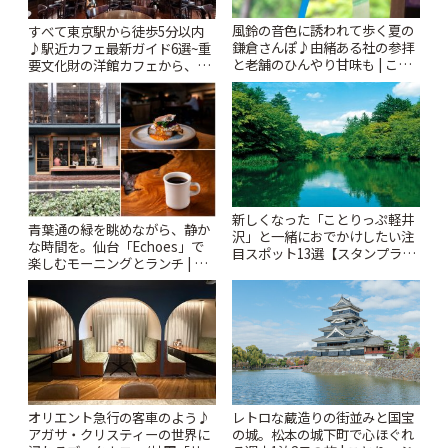
風鈴の音色に誘われて歩く夏の
すべて東京駅から徒歩5分以内
鎌倉さんぽ♪由緒ある社の参拝
♪駅近カフェ最新ガイド6選~重
と老舗のひんやり甘味も | こと
要文化財の洋館カフェから、改
りっぷ
札すぐのレトロ喫茶まで~ | こと
りっぷ
新しくなった「ことりっぷ軽井
青葉通の緑を眺めながら、静か
沢」と一緒におでかけしたい注
な時間を。仙台「Echoes」で
目スポット13選【スタンプラリ
楽しむモーニングとランチ | こ
ー開催中】 | ことりっぷ
とりっぷ
オリエント急行の客車のよう♪
レトロな蔵造りの街並みと国宝
アガサ・クリスティーの世界に
の城。松本の城下町で心ほぐれ