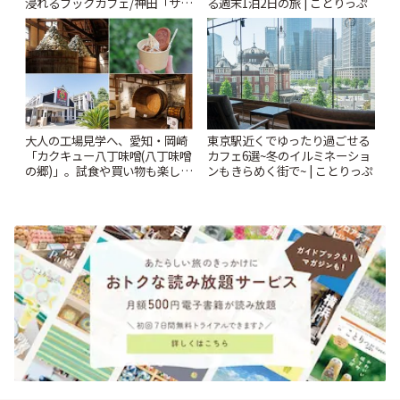
浸れるブックカフェ/神田「サロ
る週末1泊2日の旅 | ことりっぷ
ンクリスティ」 | ことりっぷ
大人の工場見学へ、愛知・岡崎
東京駅近くでゆったり過ごせる
「カクキュー八丁味噌(八丁味噌
カフェ6選~冬のイルミネーショ
の郷)」。試食や買い物も楽しみ
ンもきらめく街で~ | ことりっぷ
♪ | ことりっぷ