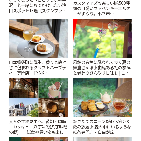
カスタマイズも楽しい!約500種
沢」と一緒におでかけしたい注
類の可愛いワッペンキーホルダ
目スポット13選【スタンプラリ
ーがずらり。小平市
ー開催中】 | ことりっぷ
「Kimamaya T&K」 | ことりっ
ぷ
風鈴の音色に誘われて歩く夏の
日本橋兜町に誕生。香りと静け
鎌倉さんぽ♪由緒ある社の参拝
さに包まれるクラフトハーブテ
と老舗のひんやり甘味も | こと
ィー専門店「TYNK
りっぷ
Kabutocho」 | ことりっぷ
大人の工場見学へ、愛知・岡崎
焼きたてスコーン&紅茶が食べ
「カクキュー八丁味噌(八丁味噌
飲み放題♪ 森の中にいるような
の郷)」。試食や買い物も楽しみ
紅茶専門店・自由が丘
♪ | ことりっぷ
「YOTSUBA TEA」でのんびり