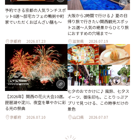
予約できる京都の人気ランチスポ
大阪から2時間で行ける♪ 夏の日
ット8選～邸宅カフェの鴨粥や町
帰り旅で行きたい関西観光スポッ
家でいただくおばんざい膳も～
ト21選～人気の絶景からひとり旅
におすすめの穴場まで～
京都府
2026.07.23
滋賀県
2026.07.19
七夕のおでかけに♪ 風鈴、七夕ス
【2026年】関西の花火大会10選。
イーツ、御朱印も。ことりっぷア
琵琶湖や淀川、夜空を華やかに彩
プリで見つける、この時季だけの
る光の祭典
景色
京都府
2026.07.10
山口県
2026.07.07