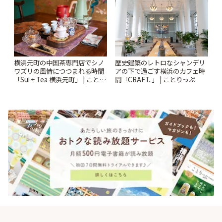
時間 | ことりっぷ
横浜元町の中国茶専門店でシノ
歴史建築のレトロなシャンデリ
ワズリの風情につつまれる時間
アの下で過ごす横浜のカフェ時
「Sui + Tea 横浜元町」 | ことり
間「CRAFT. 」 | ことりっぷ
っぷ