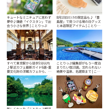
キュートなミニチュアに思わず
8月10日だけの限定品も♪「豊
夢中♪鎌倉「イクスタン」で出
島屋」で見つける鳩の日グッズ
会う小さな世界 | ことりっぷ
と本店限定アイテム | ことりっ
ぷ
すべて東京駅から徒歩5分以内
ことりっぷ編集部がもう一度泊
♪駅近カフェ最新ガイド6選~重
まりたい宿10選。忘れられない
要文化財の洋館カフェから、改
絶景や温泉、名建築まで | こと
札すぐのレトロ喫茶まで~ | こと
りっぷ
りっぷ
新しくなった「ことりっぷ軽井