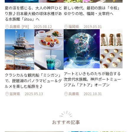
夏の涼を感じる、大人の神戸ひと
新しい時代、最初の旅は「令和」
り旅♪日本最大級の球体水槽があ
ゆかりの地、福岡・太宰府へ
る水族館「átoa」へ
兵庫県
[PR]
2025.08.12
福岡県
2019.05.01
アートといきものたちが融合する
クラシカルな観光船「ミシガン」
次世代水族館。神戸ポートミュー
で、琵琶湖のパノラマビュー＆グ
ジアム「アトア」オープン
ルメを楽しむ船旅を♪
滋賀県
2025.05.13
兵庫県
2021.10.31
おすすめ記事