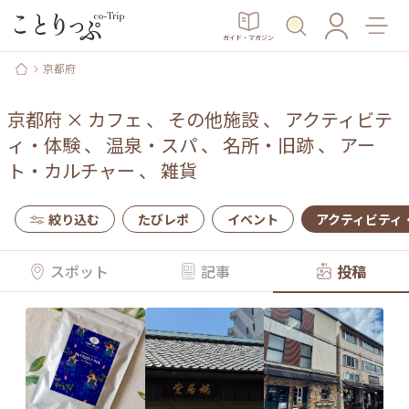
ガイド・マガジン
京都府
京都府
×
カフェ
、
その他施設
、
アクティビテ
ィ・体験
、
温泉・スパ
、
名所・旧跡
、
アー
ト・カルチャー
、
雑貨
絞り込む
たびレポ
イベント
アクティビティ
スポット
記事
投稿