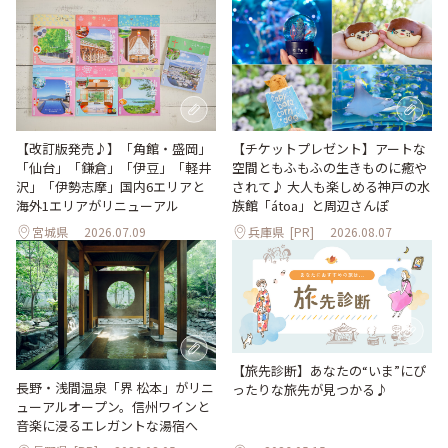
【改訂版発売♪】「角館・盛岡」
【チケットプレゼント】アートな
「仙台」「鎌倉」「伊豆」「軽井
空間ともふもふの生きものに癒や
沢」「伊勢志摩」国内6エリアと
されて♪ 大人も楽しめる神戸の水
海外1エリアがリニューアル
族館「átoa」と周辺さんぽ
宮城県
2026.07.09
兵庫県
[PR]
2026.08.07
【旅先診断】あなたの“いま”にぴ
長野・浅間温泉「界 松本」がリニ
ったりな旅先が見つかる♪
ューアルオープン。信州ワインと
音楽に浸るエレガントな湯宿へ