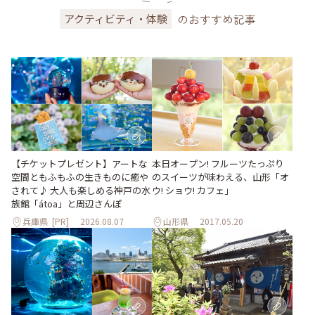
のおすすめ記事
アクティビティ・体験
【チケットプレゼント】アートな
本日オープン! フルーツたっぷり
空間ともふもふの生きものに癒や
のスイーツが味わえる、山形「オ
されて♪ 大人も楽しめる神戸の水
ウ! ショウ! カフェ」
族館「átoa」と周辺さんぽ
兵庫県
[PR]
2026.08.07
山形県
2017.05.20