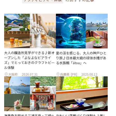
大人の醸造所見学ができる♪新オ
夏の涼を感じる、大人の神戸ひと
ープンした「よなよなビアライ
り旅♪日本最大級の球体水槽があ
ズ」でとっておきのクラフトビー
る水族館「átoa」へ
ル体験
大阪府
2026.07.31
兵庫県
[PR]
2025.08.12
海景色を眺める三浦半島・三崎へ
かわいい落雁づくり体験も♪美し