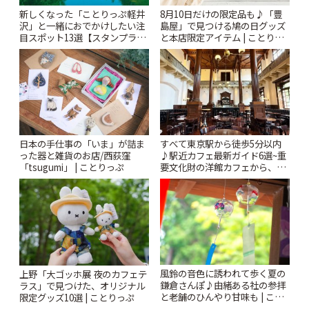
新しくなった「ことりっぷ軽井
8月10日だけの限定品も♪「豊
沢」と一緒におでかけしたい注
島屋」で見つける鳩の日グッズ
目スポット13選【スタンプラリ
と本店限定アイテム | ことりっ
ー開催中】 | ことりっぷ
ぷ
日本の手仕事の「いま」が詰ま
すべて東京駅から徒歩5分以内
った器と雑貨のお店/西荻窪
♪駅近カフェ最新ガイド6選~重
「tsugumi」 | ことりっぷ
要文化財の洋館カフェから、改
札すぐのレトロ喫茶まで~ | こと
りっぷ
風鈴の音色に誘われて歩く夏の
上野「大ゴッホ展 夜のカフェテ
鎌倉さんぽ♪由緒ある社の参拝
ラス」で見つけた、オリジナル
と老舗のひんやり甘味も | こと
限定グッズ10選 | ことりっぷ
りっぷ