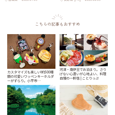
こちらの記事もおすすめ
河津・南伊豆でお泊まり。さり
カスタマイズも楽しい!約500種
げない心遣いが心地よい、料理
類の可愛いワッペンキーホルダ
自慢の一軒宿 | ことりっぷ
ーがずらり。小平市
「Kimamaya T&K」 | ことりっ
ぷ