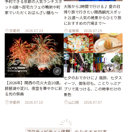
予約できる京都の人気ランチスポ
大阪から2時間で行ける♪ 夏の日
ット8選～邸宅カフェの鴨粥や町
帰り旅で行きたい関西観光スポッ
家でいただくおばんざい膳も～
ト21選～人気の絶景からひとり旅
におすすめの穴場まで～
京都府
2026.07.23
滋賀県
2026.07.19
七夕のおでかけに♪ 風鈴、七夕ス
【2026年】関西の花火大会10選。
イーツ、御朱印も。ことりっぷア
琵琶湖や淀川、夜空を華やかに彩
プリで見つける、この時季だけの
る光の祭典
景色
京都府
2026.07.10
山口県
2026.07.07
のおすすめ記事
アクティビティ・体験