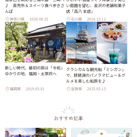
♪ 直売所＆スイーツ食べ歩きさ
い庭園を望む、金沢の老舗和菓子
んぽ
店「森八 本店」
神奈川県
2026.06.25
石川県
2016.10.12
新しい時代、最初の旅は「令和」
クラシカルな観光船「ミシガン」
ゆかりの地、福岡・太宰府へ
で、琵琶湖のパノラマビュー＆グ
ルメを楽しむ船旅を♪
福岡県
2019.05.01
滋賀県
2025.05.13
おすすめ記事