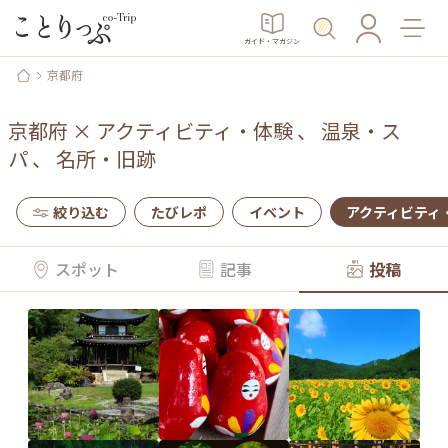
ガイド・マガジン
京都府
京都府
×
アクティビティ・体験
、
温泉・ス
パ
、
名所・旧跡
絞り込む
たびレポ
イベント
アクティビティ
スポット
記事
投稿