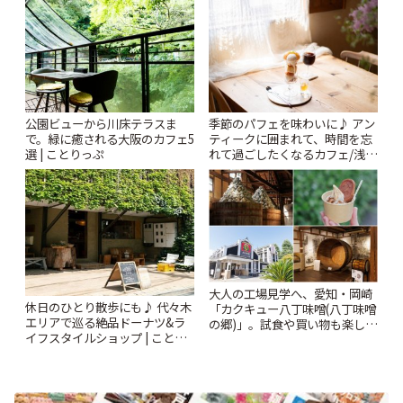
公園ビューから川床テラスま
季節のパフェを味わいに♪ アン
で。緑に癒される大阪のカフェ5
ティークに囲まれて、時間を忘
選 | ことりっぷ
れて過ごしたくなるカフェ/浅草
「annorum cafe」 | ことりっぷ
大人の工場見学へ、愛知・岡崎
休日のひとり散歩にも♪ 代々木
「カクキュー八丁味噌(八丁味噌
エリアで巡る絶品ドーナツ&ラ
の郷)」。試食や買い物も楽しみ
イフスタイルショップ | ことり
♪ | ことりっぷ
っぷ