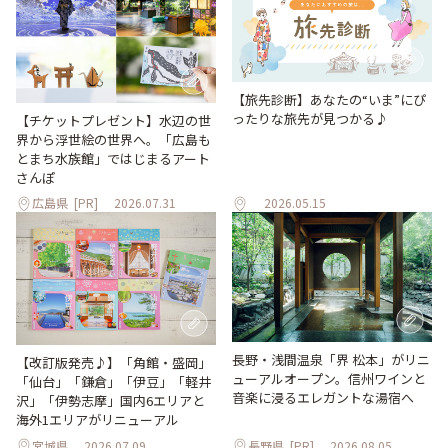
【旅先診断】あなたの“いま”にぴ
ったりな旅先が見つかる♪
【チケットプレゼント】水辺の世
界から浮世絵の世界へ。「広島も
とまち水族館」ではじまるアート
さんぽ
広島県
[PR]
2026.07.31
2026.05.15
長野・浅間温泉「界 松本」がリニ
【改訂版発売♪】「角館・盛岡」
ューアルオープン。信州ワインと
「仙台」「鎌倉」「伊豆」「軽井
音楽に浸るエレガントな湯宿へ
沢」「伊勢志摩」国内6エリアと
海外1エリアがリニューアル
宮城県
2026.07.09
長野県
[PR]
2026.08.05