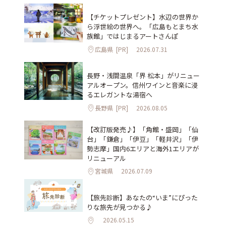
【チケットプレゼント】水辺の世界か
ら浮世絵の世界へ。「広島もとまち水
族館」ではじまるアートさんぽ
広島県
[PR]
2026.07.31
長野・浅間温泉「界 松本」がリニュー
アルオープン。信州ワインと音楽に浸
るエレガントな湯宿へ
長野県
[PR]
2026.08.05
【改訂版発売♪】「角館・盛岡」「仙
台」「鎌倉」「伊豆」「軽井沢」「伊
勢志摩」国内6エリアと海外1エリアが
リニューアル
宮城県
2026.07.09
【旅先診断】あなたの“いま”にぴった
りな旅先が見つかる♪
2026.05.15