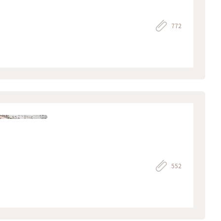
772
552