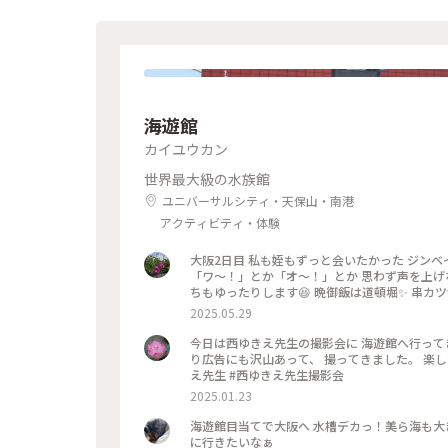
海遊館
カイユウカン
世界最大級の水族館
ユニバーサルシティ・天保山・南港
アクティビティ・体験
大阪2日目 私も姪もずっと会いたかった ジンベ
「ワ〜！」とか「オ〜！」とか 思わず声を上げな
ちもゆったりします😆 晩御飯は道頓堀✨ 串カツ食べました♥️ 大阪気分とともに充実して 疲れたけれど楽しい１日で
した😆 #大阪#海遊館#ジンベイザメ #道頓堀
2025.05.29
今日は西ゆきえ先生の撮影会に 海遊館へ行ってきました。 何年ぶりだ
り広告にも沢山あって、 撮ってきました。 楽しかったぁ #海遊館 #新しくなったサンゴ #とても
え先生 #西ゆきえ先生撮影会
2025.01.23
海遊館目当てで大阪へ 水槽デカっ！美ら海も大
に行きたいなぁ