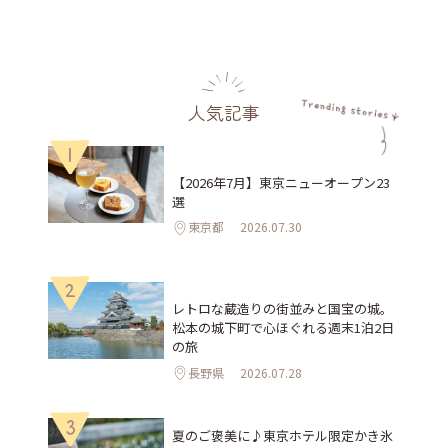
人気記事
1
【2026年7月】東京ニューオープン23
選
東京都
2026.07.30
2
レトロな蔵造りの街並みと国宝の城。
松本の城下町で心ほぐれる週末1泊2日
の旅
長野県
2026.07.28
3
夏のご褒美に♪東京ホテル限定かき氷