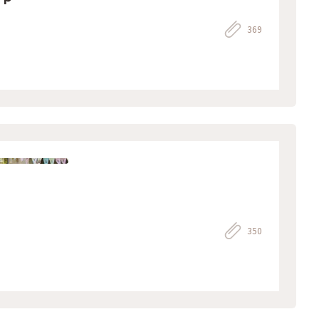
369
350