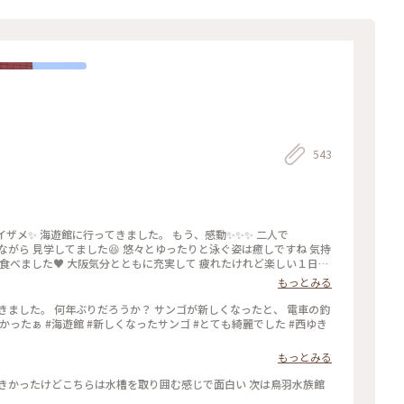
543
イザメ✨ 海遊館に行ってきました。 もう、感動✨✨✨ 二人で
がら 見学してました😆 悠々とゆったりと泳ぐ姿は癒しですね 気持
#グリコ#串カツ
もっとみる
ろうか？ サンゴが新しくなったと、 電車の釣
綺麗でした #西ゆき
もっとみる
きかったけどこちらは水槽を取り囲む感じで面白い 次は鳥羽水族館