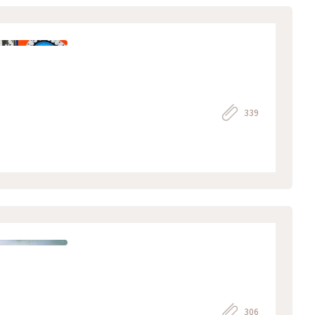
339
306