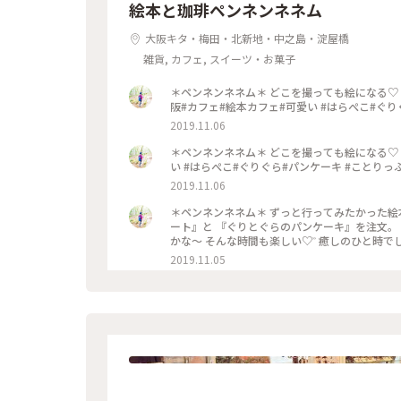
絵本と珈琲ペンネンネネム
大阪キタ・梅田・北新地・中之島・淀屋橋
雑貨, カフェ, スイーツ・お菓子
＊ペンネンネネム＊ どこを撮っても絵になる♡ 可愛
阪#カフェ#絵本カフェ#可愛い #はらぺこ#ぐり
2019.11.06
＊ペンネンネネム＊ どこを撮っても絵になる♡ 
い #はらぺこ#ぐりぐら#パンケーキ #ことりっ
2019.11.06
＊ペンネンネネム＊ ずっと行ってみたかった絵
ート』と 『ぐりとぐらのパンケーキ』を注文。
かな〜 そんな時間も楽しい♡︎ʾʾ 癒しのひと時でし
パンケーキ #ことりっぷ大阪
2019.11.05