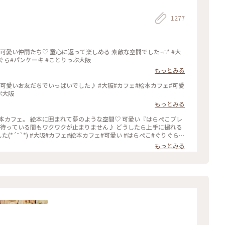
1277
い仲間たち♡ 童心に返って楽しめる 素敵な空間でした⑅︎◡̈︎* #大
ぐら#パンケーキ #ことりっぷ大阪
もっとみる
可愛いお友だちでいっぱいでした♪ #大阪#カフェ#絵本カフェ#可愛
ぷ大阪
もっとみる
本カフェ。 絵本に囲まれて夢のような空間♡ 可愛い『はらぺこプレ
 待っている間もワクワクが止まりません♪ どうしたら上手に撮れる
た(*´˘`*) #大阪#カフェ#絵本カフェ#可愛い #はらぺこ#ぐりぐら#
もっとみる