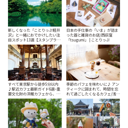
新しくなった「ことりっぷ軽井
日本の手仕事の「いま」が詰ま
沢」と一緒におでかけしたい注
った器と雑貨のお店/西荻窪
目スポット13選【スタンプラリ
「tsugumi」 | ことりっぷ
ー開催中】 | ことりっぷ
すべて東京駅から徒歩5分以内
季節のパフェを味わいに♪ アン
♪駅近カフェ最新ガイド6選~重
ティークに囲まれて、時間を忘
要文化財の洋館カフェから、改
れて過ごしたくなるカフェ/浅草
札すぐのレトロ喫茶まで~ | こと
「annorum cafe」 | ことりっぷ
りっぷ