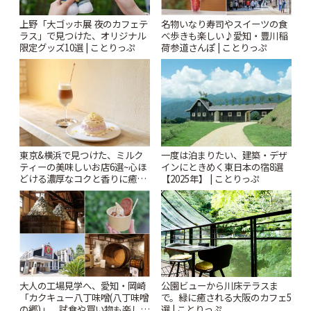
上野「大ゴッホ展 夜のカフェテ
名物いなり寿司やスイーツの食
ラス」で見つけた、オリジナル
べ歩きも楽しい♪愛知・豊川稲
限定グッズ10選 | ことりっぷ
荷参道さんぽ | ことりっぷ
東京&横浜で見つけた、ミルク
一度は泊まりたい、建築・デザ
ティーの美味しいお店6選~心ほ
インにときめく東日本の宿8選
どける濃厚なコクと香りに癒や
【2025年】 | ことりっぷ
されるティータイム~ | ことりっ
ぷ
大人の工場見学へ、愛知・岡崎
公園ビューから川床テラスま
「カクキュー八丁味噌(八丁味噌
で。緑に癒される大阪のカフェ5
の郷)」。試食や買い物も楽しみ
選 | ことりっぷ