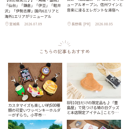
ューアルオープン。信州ワインと
「仙台」「鎌倉」「伊豆」「軽井
音楽に浸るエレガントな湯宿へ
沢」「伊勢志摩」国内6エリアと
海外1エリアがリニューアル
宮城県
2026.07.09
長野県
[PR]
2026.08.05
こちらの記事もおすすめ
8月10日だけの限定品も♪「豊
カスタマイズも楽しい!約500種
島屋」で見つける鳩の日グッズ
類の可愛いワッペンキーホルダ
と本店限定アイテム | ことりっ
ーがずらり。小平市
ぷ
「Kimamaya T&K」 | ことりっ
ぷ