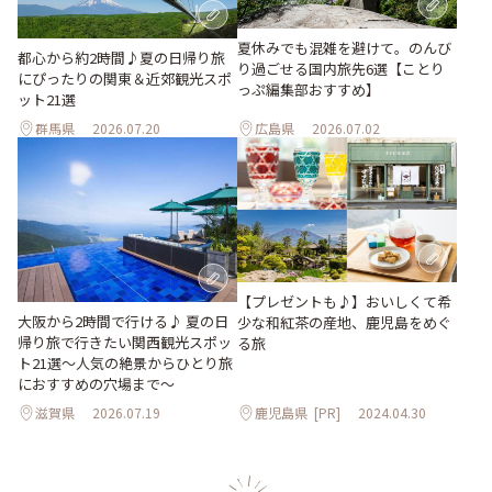
夏休みでも混雑を避けて。のんび
都心から約2時間♪夏の日帰り旅
り過ごせる国内旅先6選【ことり
にぴったりの関東＆近郊観光スポ
っぷ編集部おすすめ】
ット21選
群馬県
2026.07.20
広島県
2026.07.02
【プレゼントも♪】おいしくて希
大阪から2時間で行ける♪ 夏の日
少な和紅茶の産地、鹿児島をめぐ
帰り旅で行きたい関西観光スポッ
る旅
ト21選～人気の絶景からひとり旅
におすすめの穴場まで～
滋賀県
2026.07.19
鹿児島県
[PR]
2024.04.30