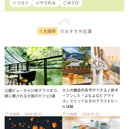
くつろぐ
いやされる
ごほうび
のおすすめ記事
大阪府
大人の醸造所見学ができる♪新オ
公園ビューから川床テラスまで。
ープンした「よなよなビアライ
緑に癒される大阪のカフェ5選
ズ」でとっておきのクラフトビー
ル体験
大阪府
2026.08.03
大阪府
2026.07.31