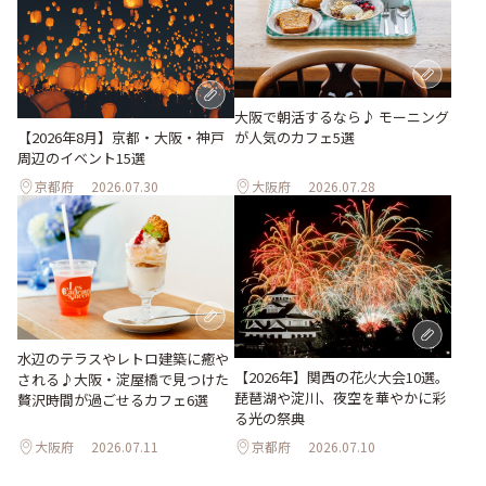
大阪で朝活するなら♪ モーニング
が人気のカフェ5選
【2026年8月】京都・大阪・神戸
周辺のイベント15選
京都府
2026.07.30
大阪府
2026.07.28
水辺のテラスやレトロ建築に癒や
【2026年】関西の花火大会10選。
される♪大阪・淀屋橋で見つけた
琵琶湖や淀川、夜空を華やかに彩
贅沢時間が過ごせるカフェ6選
る光の祭典
大阪府
2026.07.11
京都府
2026.07.10