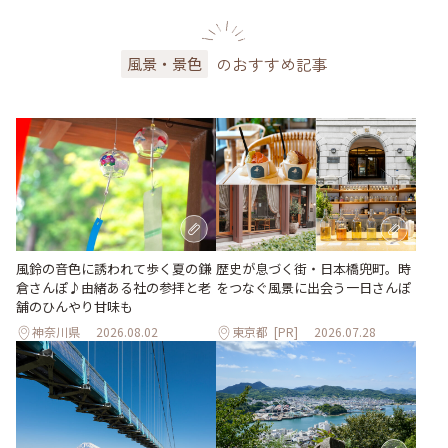
のおすすめ記事
風景・景色
風鈴の音色に誘われて歩く夏の鎌
歴史が息づく街・日本橋兜町。時
倉さんぽ♪由緒ある社の参拝と老
をつなぐ風景に出会う一日さんぽ
舗のひんやり甘味も
神奈川県
2026.08.02
東京都
[PR]
2026.07.28