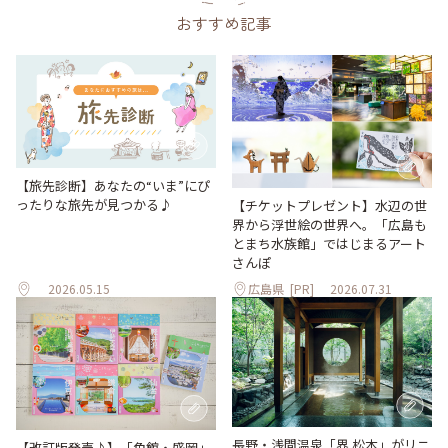
おすすめ記事
【旅先診断】あなたの“いま”にぴ
ったりな旅先が見つかる♪
【チケットプレゼント】水辺の世
界から浮世絵の世界へ。「広島も
とまち水族館」ではじまるアート
さんぽ
2026.05.15
広島県
[PR]
2026.07.31
長野・浅間温泉「界 松本」がリニ
【改訂版発売♪】「角館・盛岡」