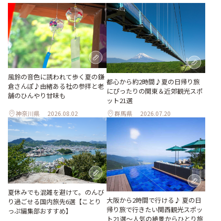
風鈴の音色に誘われて歩く夏の鎌
都心から約2時間♪夏の日帰り旅
倉さんぽ♪由緒ある社の参拝と老
にぴったりの関東＆近郊観光スポ
舗のひんやり甘味も
ット21選
神奈川県
2026.08.02
群馬県
2026.07.20
夏休みでも混雑を避けて。のんび
大阪から2時間で行ける♪ 夏の日
り過ごせる国内旅先6選【ことり
帰り旅で行きたい関西観光スポッ
っぷ編集部おすすめ】
ト21選～人気の絶景からひとり旅