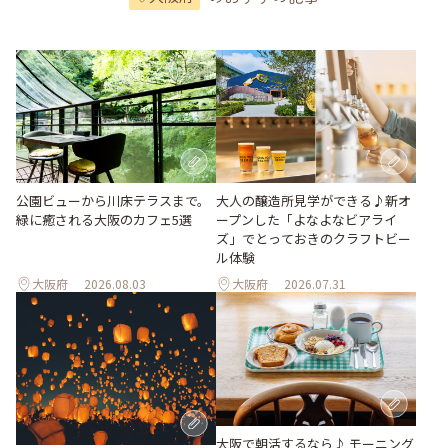
大人の醸造所見学ができる♪新オ
公園ビューから川床テラスまで。
ープンした「よなよなビアライ
緑に癒される大阪のカフェ5選
ズ」でとっておきのクラフトビー
ル体験
大阪府
2026.08.03
大阪府
2026.07.31
大阪で朝活するなら♪ モーニング