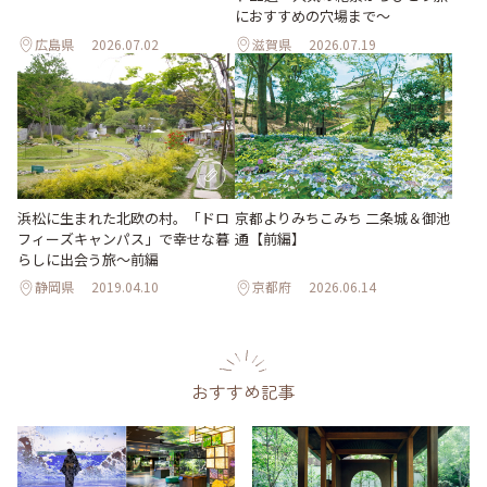
におすすめの穴場まで～
広島県
2026.07.02
滋賀県
2026.07.19
浜松に生まれた北欧の村。「ドロ
京都よりみちこみち 二条城＆御池
フィーズキャンパス」で幸せな暮
通【前編】
らしに出会う旅～前編
静岡県
2019.04.10
京都府
2026.06.14
おすすめ記事