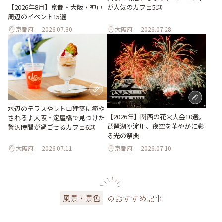
が人気のカフェ5選
【2026年8月】京都・大阪・神戸
周辺のイベント15選
京都府
2026.07.30
大阪府
2026.07.28
水辺のテラスやレトロ建築に癒や
【2026年】関西の花火大会10選。
される♪大阪・淀屋橋で見つけた
琵琶湖や淀川、夜空を華やかに彩
贅沢時間が過ごせるカフェ6選
る光の祭典
大阪府
2026.07.11
京都府
2026.07.10
のおすすめ記事
風景・景色