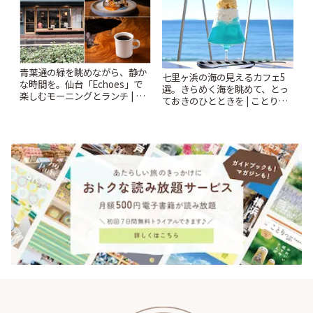
青葉通の緑を眺めながら、静か
七里ヶ浜の海の見えるカフェ5
な時間を。仙台「Echoes」で
選。きらめく海を眺めて、とっ
楽しむモーニングとランチ | こ
ておきのひとときを | ことりっ
とりっぷ
ぷ