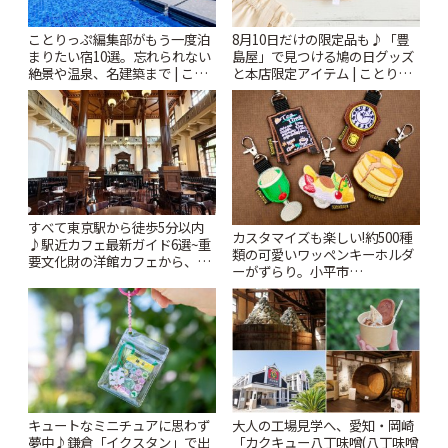
ことりっぷ編集部がもう一度泊
8月10日だけの限定品も♪「豊
まりたい宿10選。忘れられない
島屋」で見つける鳩の日グッズ
絶景や温泉、名建築まで | こと
と本店限定アイテム | ことりっ
りっぷ
ぷ
すべて東京駅から徒歩5分以内
カスタマイズも楽しい!約500種
♪駅近カフェ最新ガイド6選~重
類の可愛いワッペンキーホルダ
要文化財の洋館カフェから、改
ーがずらり。小平市
札すぐのレトロ喫茶まで~ | こと
「Kimamaya T&K」 | ことりっ
りっぷ
ぷ
キュートなミニチュアに思わず
大人の工場見学へ、愛知・岡崎
夢中♪鎌倉「イクスタン」で出
「カクキュー八丁味噌(八丁味噌