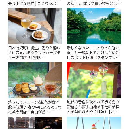
会う小さな世界 | ことりっぷ
の郷)」。試食や買い物も楽しみ
♪ | ことりっぷ
日本橋兜町に誕生。香りと静け
新しくなった「ことりっぷ軽井
さに包まれるクラフトハーブテ
沢」と一緒におでかけしたい注
ィー専門店「TYNK
目スポット13選【スタンプラリ
Kabutocho」 | ことりっぷ
ー開催中】 | ことりっぷ
風鈴の音色に誘われて歩く夏の
焼きたてスコーン&紅茶が食べ
鎌倉さんぽ♪由緒ある社の参拝
飲み放題♪ 森の中にいるような
と老舗のひんやり甘味も | こと
紅茶専門店・自由が丘
りっぷ
「YOTSUBA TEA」でのんびり
時間 | ことりっぷ