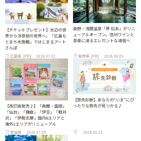
長野・浅間温泉「界 松本」がリニ
【チケットプレゼント】水辺の世
ューアルオープン。信州ワインと
界から浮世絵の世界へ。「広島も
音楽に浸るエレガントな湯宿へ
とまち水族館」ではじまるアート
さんぽ
広島県
[PR]
2026.07.31
長野県
[PR]
2026.08.05
【旅先診断】あなたの“いま”にぴ
ったりな旅先が見つかる♪
【改訂版発売♪】「角館・盛岡」
「仙台」「鎌倉」「伊豆」「軽井
沢」「伊勢志摩」国内6エリアと
海外1エリアがリニューアル
宮城県
2026.07.09
2026.05.15