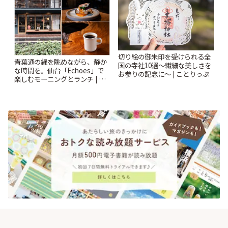
切り絵の御朱印を受けられる全
青葉通の緑を眺めながら、静か
国の寺社10選〜繊細な美しさを
な時間を。仙台「Echoes」で
お参りの記念に〜 | ことりっぷ
楽しむモーニングとランチ | こ
とりっぷ