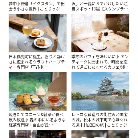
夢中♪鎌倉「イクスタン」で出
沢」と一緒におでかけしたい注
会う小さな世界 | ことりっぷ
目スポット13選【スタンプラリ
ー開催中】 | ことりっぷ
日本橋兜町に誕生。香りと静け
季節のパフェを味わいに♪ アン
さに包まれるクラフトハーブテ
ティークに囲まれて、時間を忘
ィー専門店「TYNK
れて過ごしたくなるカフェ/浅草
Kabutocho」 | ことりっぷ
「annorum cafe」 | ことりっぷ
焼きたてスコーン&紅茶が食べ
レトロな蔵造りの街並みと国宝
飲み放題♪ 森の中にいるような
の城。松本の城下町で心ほぐれ
紅茶専門店・自由が丘
る週末1泊2日の旅 | ことりっぷ
「YOTSUBA TEA」でのんびり
時間 | ことりっぷ