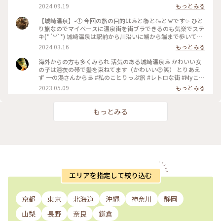
りません😱 それに引き換え夫は、ここに車止めてここ歩いて
2024.09.19
もっとみる
ここの温泉に入ってその後あそこへ行って…と、気持ち悪いく
らいに記憶が鮮明！ そうか、私はやんちゃ坊主2人連れて歩く
【城崎温泉】-① 今回の旅の目的は♨️と📚と🍶と🦀です✨ ひと
のが精一杯で、ゆっくり景色見てる余裕はなかったんだな、と
り旅なのでマイペースに温泉街を街ブラできるのも気楽でステ
夫を恨めしく思いました😑 川沿いに立ち並ぶ建物や柳の木も
キ(*´꒳`*) 城崎温泉は駅前から川沿いに端から端まで歩いて約
美しく、徐々に日が暮れて明かりが灯っていく様子も美しかっ
30分くらいの温泉街で、 「まち全体がおおきな温泉宿」とい
2024.03.16
もっとみる
たです。 雪景色の城崎温泉も見たくなりました🥰 #城崎温泉 #
う考え方をされているそうです🏡 駅前は玄関、道は廊下、宿
温泉 #城崎 #豊岡 #兵庫 #ことりっぷ旅2024 #クラシカルな街
は客室、外湯は大浴場で、お土産屋さんは売店、飲食店は食
海外からの方も多くみられ 活気のある城崎温泉♨️ かわいい女
堂。 本当にこの言葉が実感として感じられるステキな温泉街
の子は浴衣の帯で髪を束ねてます（かわいい😍笑） とりあえ
でした。 お土産屋さんの店員さんもお宿の方もみんなフレン
ず 一の湯さんから♨️ #私のことりっぷ旅 #レトロな街 #Myこと
ドリー😊めっちゃ親切✨ 今の時期だと有名な川沿いの柳に葉っ
りっぷ #ゴールデンウィーク #快晴 #駅前には全旅館の下駄が
2023.05.09
もっとみる
ぱがなくてちょっと写真が寂しげですが😅 でもカニ食べれる
お出迎え
の3月中までだし、後悔はしてないです🦀 外湯は7つあるんで
すが、城崎温泉の宿に泊まればゆめぱという湯巡りパスをもら
もっとみる
えて入浴料なしで何回でも何箇所でも入れます♨️ 今回私は7つ
の外湯制覇を目論んで余裕をもって2泊したんですが 使用期間
はチェックイン〜翌15時半までなので1泊でも頑張れば制覇で
きたかも。 外湯の営業時間も23時までやってるお風呂も半数
以上あって、 その営業時間に合わせて大勢の宿泊客のみなさん
が宿の夕飯後も浴衣で街ブラをしつつ外湯巡りをされていて、
お土産屋さんや飲食店も夜遅くまでやってるしお店の方も話し
かけてくれるので、 女ひとり夜に浴衣で下駄をカラコロ言わ
エリアを指定して絞り込む
せながらブラついてても危険を微塵も感じませんでした😳すご
い‼︎ 街歩き中に食べ歩きできるスイーツ屋さんや飲食店もたく
さんあってすごい好きな温泉街になりました🥰 （2024.3.10〜
京都
東京
北海道
沖縄
神奈川
静岡
2024.3.12） #温泉 #まち歩き #めっちゃ歩いた #ひとり旅 #ご
褒美旅行 #城崎温泉 #ことりっぷ城崎温泉 #私のことりっぷ旅
山梨
長野
奈良
鎌倉