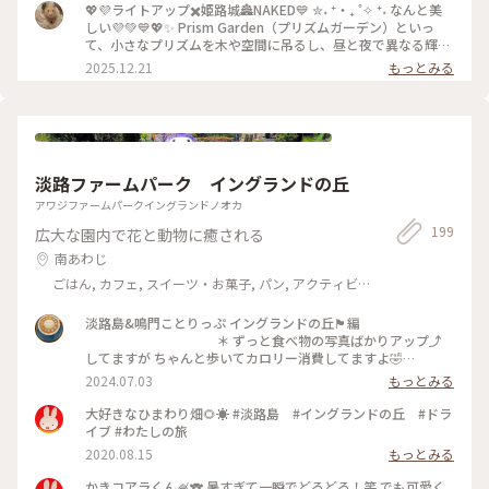
💖💜ライトアップ✖️姫路城🏯NAKED💙 ✮˖ ⁺‧₊ ˚✧ ⁺˖ なんと美
しい💜💚💙💖✨ Prism Garden（プリズムガーデン）といっ
て、小さなプリズムを木や空間に吊るし、昼と夜で異なる輝き
を見せる幻想的なインスタレーション。 このキラキラの虜にな
2025.12.21
もっとみる
ってしまいました😆✨✨ #ことりっぷと一緒 #ことりっぷ 姫路
#冬景色 #姫路城 #白鷺城 #夜景さんぽ #ライトアップ #イルミ
ネーション #城 #世界遺産 #DANDELION PROJECT #NAKED
淡路ファームパーク イングランドの丘
アワジファームパークイングランドノオカ
199
広大な園内で花と動物に癒される
南あわじ
ごはん, カフェ, スイーツ・お菓子, パン, アクティビ
ティ・体験, 風景・景色, 温泉・スパ
淡路島&鳴門ことりっぷ イングランドの丘🏴󠁧󠁢󠁥󠁮󠁧󠁿編
＊ ずっと食べ物の写真ばかりアップ⤴️
してますが ちゃんと歩いてカロリー消費してますよ🤣
＊ 閉園1時間前に滑り込みましたので コ
2024.07.03
もっとみる
アラ🐨さんは終電のサラリーマンのような 寝姿でありました
😂 睡眠時間の長い動物なので きっと起きてるのは稀でしょう
大好きなひまわり畑🌻☀️ #淡路島 #イングランドの丘 #ドラ
が🤭 ＊ 閉園30分前には宿舎へ戻る動物
イブ #わたしの旅
も多いので コアラ🐨とバードゲージ🦜のみ見学しました😊
2020.08.15
もっとみる
＊ #透明の世界 #イングランドの丘 #コ
アラ
かきコアラくん🍧🐨 暑すぎて一瞬でどろどろ！笑 でも可愛く