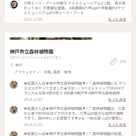
んぽ #兵庫
六甲ミーツ・アートの旅⑧ ナイトミュージアム2つ目。 色が変
わってゆく 不思議な空間。 #兵庫県#六甲山#六甲枝垂れ#ナイ
トミュージアム#六甲ミーツ・アート
2021.12.06
もっとみる
神戸市立森林植物園
コウベシリツシンリンショクブツエン
103
神戸
アクティビティ・体験, 風景・景色
🍁紅葉さんぽ🍁神戸市立森林植物園🌳✧˖° 森林植物園にも クリ
スマスがやってきました🎄🎅🦌✨✨ #ベストトリップ2024 #ク
ラシカルな街 #秋の彩り #兵庫 #神戸市 #神戸市立森林植物園 #
紅葉 #紅葉狩り #グラデーション #クリスマス #サンタクロー
2024.12.05
もっとみる
ス
🍁紅葉さんぽ🍁神戸市立森林植物園🌳✧˖° 森林植物園は、三宮
から車で約30分ほどで行けます。 六甲山の空大な自然が満喫
できて、森の中にいる感覚です🌳🌿🍃 一枚の葉っぱが無性に愛
らしいです🍁🧡 #ベストトリップ2024 #クラシカルな街 #秋の
2024.12.05
もっとみる
彩り #兵庫 #神戸市 #神戸市立森林植物園 #紅葉 #紅葉狩り #グ
ラデーション #葉っぱが愛らしい🧡
🍁紅葉さんぽ🍁神戸市立森林植物園🌳✧˖° 森林植物園の紅葉。