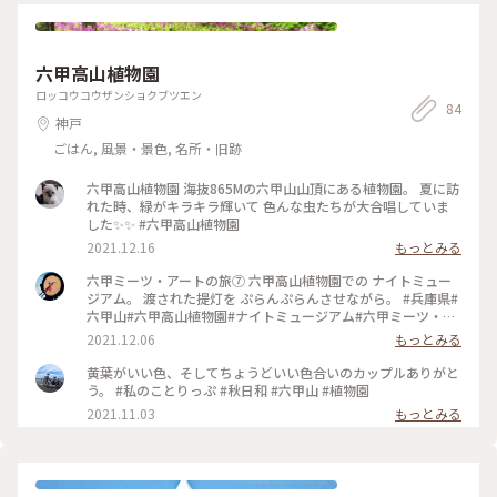
六甲高山植物園
ロッコウコウザンショクブツエン
84
神戸
ごはん, 風景・景色, 名所・旧跡
六甲高山植物園 海抜865Mの六甲山山頂にある植物園。 夏に訪
れた時、緑がキラキラ輝いて 色んな虫たちが大合唱していま
した✨✨ #六甲高山植物園
2021.12.16
もっとみる
六甲ミーツ・アートの旅⑦ 六甲高山植物園での ナイトミュー
ジアム。 渡された提灯を ぷらんぷらんさせながら。 #兵庫県#
六甲山#六甲高山植物園#ナイトミュージアム#六甲ミーツ・ア
ート
2021.12.06
もっとみる
黄葉がいい色、そしてちょうどいい色合いのカップルありがと
う。 #私のことりっぷ #秋日和 #六甲山 #植物園
2021.11.03
もっとみる