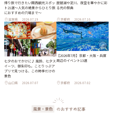
帰り旅で行きたい関西観光スポッ
琵琶湖や淀川、夜空を華やかに彩
ト21選～人気の絶景からひとり旅
る光の祭典
におすすめの穴場まで～
滋賀県
2026.07.19
京都府
2026.07.10
【2026年7月】京都・大阪・兵庫
周辺のイベント13選
七夕のおでかけに♪ 風鈴、七夕ス
イーツ、御朱印も。ことりっぷア
プリで見つける、この時季だけの
景色
山口県
2026.07.07
京都府
2026.07.02
のおすすめ記事
風景・景色