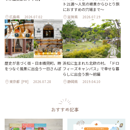
ト21選～人気の絶景からひとり旅
におすすめの穴場まで～
広島県
2026.07.02
滋賀県
2026.07.19
歴史が息づく街・日本橋兜町。時
浜松に生まれた北欧の村。「ドロ
をつなぐ風景に出会う一日さんぽ
フィーズキャンパス」で幸せな暮
らしに出会う旅～前編
東京都
[PR]
2026.07.28
静岡県
2019.04.10
おすすめ記事