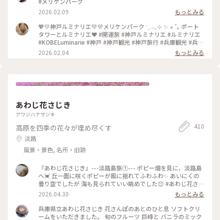
#メリケンパーク
2026.02.09
もっとみる
💖💛神戸ルミナリエ💚💜メリケンパーク ˑ ִֶ 𓂃⊹ ✨ ⋆ ˚｡ ポート
タワーとルミナリエ❤️ #開運旅 #神戸ルミナリエ #ルミナリエ
#KOBELuminarie #神戸 #神戸観光 #神戸旅行 #兵庫観光 #兵庫
旅行 #旧居留地 #東遊園地 #メリケンパーク #イルミネーショ
2026.02.04
もっとみる
ン #冬の神戸 #光の回廊 #祈りの光 #復興の灯り #希望の光 #震
災を忘れない #追悼と祈り #夜景 #神戸ポートタワー
あわじ花さじき
アワジハナサジキ
410
高原を四季の花々が埋め尽くす
淡路
風景・景色, 名所・旧跡
『あわじ花さじき』---淡路島旅①--- ポピー畑を見に、淡路島
へ💓 丘一面に咲くポピーが風に揺れてふわふわ✨ あいにくの
曇り空でしたが 海も見られていい眺めでした😊 #あわじ花さじ
き #ことりっぷ兵庫 #淡路島 #ちいさな列車旅
2026.04.30
もっとみる
兵庫県立あわじ花さじき 花さんぽのあとのひと息 ソフトクリ
ームをいただきました。 旬のフルーツ 巨峰と バニラのミック