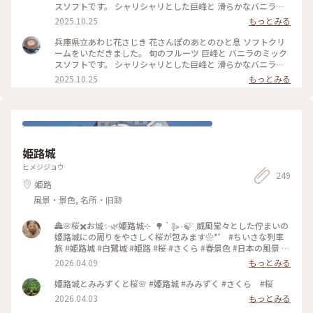
スソフトです。 シャリシャリとした巨峰と 滑らかなバニラの
食感が 美味しい♡ お揃いカラーの センニチコウ畑で撮影しよ
2025.10.25
もっとみる
うと思いましたが、溶けないうちに 緑を背景に パシャリ✨ く
っきり 爽やかな 1枚になりました😆 ・ ※投稿中にエラーが発
兵庫県立あわじ花さじき 花さんぽのあとのひと息 ソフトクリ
生し、送信出来なかったのので再度投稿して確認したところ、
ームをいただきました。 旬のフルーツ 巨峰と バニラのミック
既に投稿されており、同じ写真が2つ表示されていましたの
スソフトです。 シャリシャリとした巨峰と 滑らかなバニラの
で、1つ削除しました。 いいね👍して下さった方、申し訳あり
食感が 美味しい♡ お揃いカラーの センニチコウ畑で撮影しよ
2025.10.25
もっとみる
ません。 #スイーツ #風景 #巨峰 #ソフトクリーム #千日紅 #花
うと思いましたが、溶けないうちに 緑を背景に パシャリ✨ く
さんぽ #花畑 #あわじ花さじき #花スポット #兵庫 #ことりっぷ
っきり 爽やかな 1枚になりました😆 #スイーツ #風景 #巨峰 #
淡路 #絶景 #ことりっぷと一緒 #淡路島 #秋の装い
ソフトクリーム #千日紅 #花さんぽ #花畑 #あわじ花さじき #花
スポット #兵庫 #ことりっぷ淡路 #絶景 #ことりっぷと一緒 #淡
路島 #秋の装い
姫路城
ヒメジジョウ
249
姫路
風景・景色, 名所・旧跡
🏯🌸桜✖️お城✨🌿姫路城⊹ ࣪ 🌳 ॱ ᩠🦢۰🍃་۪ 威風堂々とした佇まいの
姫路城にの周りをやさしく桜が包みます❀*゜ #ちいさな列車
旅 #姫路城 #白鷺城 #姫路 #桜 #さくら #春景色 #日本の風景 #
絶景スポット #お花見 #カメラ散歩 #風景写真 #世界遺産 #こと
2026.04.09
もっとみる
りっぷ姫路 #ことりっぷ兵庫
姫路城とみみずくと桜🌸 #姫路城 #みみずく #さくら #桜
2026.04.03
もっとみる