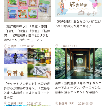
【旅先診断】あなたの“いま”にぴ
ったりな旅先が見つかる♪
【改訂版発売♪】「角館・盛岡」
「仙台」「鎌倉」「伊豆」「軽井
沢」「伊勢志摩」国内6エリアと
海外1エリアがリニューアル
宮城県
2026.07.09
2026.05.15
長野・浅間温泉「界 松本」がリニ
【チケットプレゼント】水辺の世
ューアルオープン。信州ワインと
界から浮世絵の世界へ。「広島も
音楽に浸るエレガントな湯宿へ
とまち水族館」ではじまるアート
さんぽ
広島県
[PR]
2026.07.31
長野県
[PR]
2026.08.05