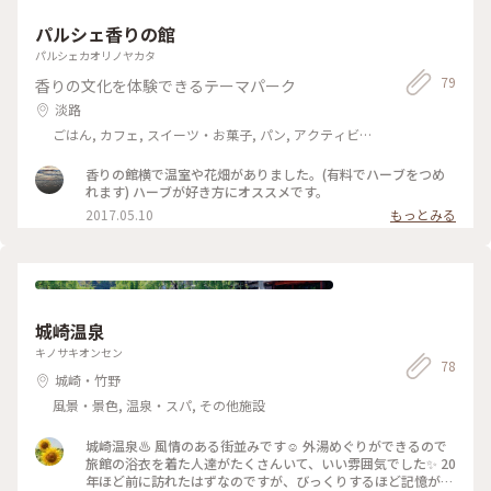
パルシェ香りの館
パルシェカオリノヤカタ
79
香りの文化を体験できるテーマパーク
淡路
ごはん, カフェ, スイーツ・お菓子, パン, アクティビ
ティ・体験, 風景・景色, 温泉・スパ
香りの館横で温室や花畑がありました。(有料でハーブをつめ
れます) ハーブが好き方にオススメです。
2017.05.10
もっとみる
城崎温泉
キノサキオンセン
78
城崎・竹野
風景・景色, 温泉・スパ, その他施設
城崎温泉♨️ 風情のある街並みです☺️ 外湯めぐりができるので
旅館の浴衣を着た人達がたくさんいて、いい雰囲気でした✨ 20
年ほど前に訪れたはずなのですが、びっくりするほど記憶があ