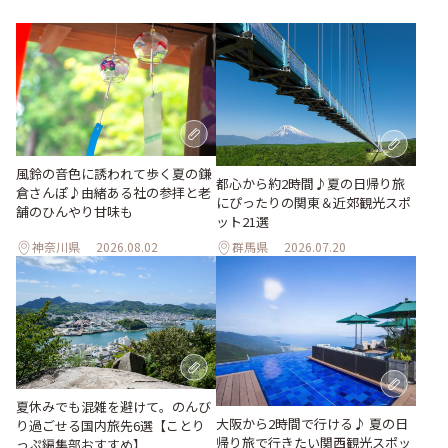
風鈴の音色に誘われて歩く夏の鎌
都心から約2時間♪夏の日帰り旅
倉さんぽ♪由緒ある社の参拝と老
にぴったりの関東＆近郊観光スポ
舗のひんやり甘味も
ット21選
神奈川県
2026.08.02
群馬県
2026.07.20
夏休みでも混雑を避けて。のんび
大阪から2時間で行ける♪ 夏の日
り過ごせる国内旅先6選【ことり
帰り旅で行きたい関西観光スポッ
っぷ編集部おすすめ】