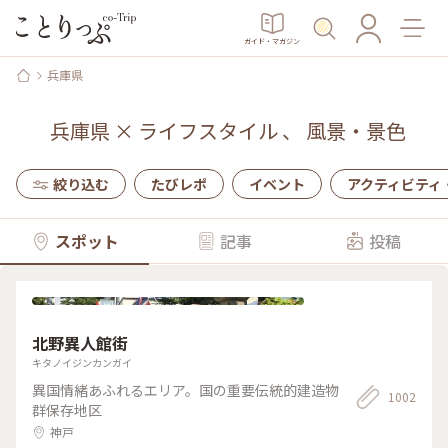
ガイド・マガジン
兵庫県
兵庫県
×
ライフスタイル
、
風景・景色
絞り込む
たびレポ
イベント
アクティビティ
スポット
記事
投稿
北野異人館街
キタノイジンカンガイ
異国情緒あふれるエリア。国の重要伝統的建造物
1002
群保存地区
神戸