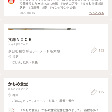
て美味でした💓 #わたしの旅 #かきコアラ #ひまわり畑 #淡
路島 #兵庫県 #夏 #イングランドの丘
2020.08.15
もっとみる
食房ＮＩＣＥ
ショクボウニース
152
夕日を見ながらシーフードも素敵
淡路
ごはん, 風景・景色
かもめ食堂
カモメショクドウ
135
神戸
ごはん, カフェ, スイーツ・お菓子, 風景・景色
「かもめ食堂」 かもめ食堂定食を食べました。 品数も多く