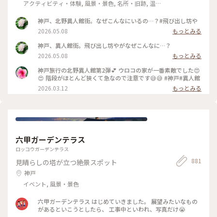
アクティビティ・体験, 風景・景色, 名所・旧跡, 温
泉・スパ
神戸、北野異人館街。なぜこんなにいるの…？#飛び出し坊や
2026.05.08
もっとみる
神戸、異人館街。飛び出し坊やがなぜこんなに…？
2026.05.08
もっとみる
神戸旅行の北野異人館第2弾💕 ウロコの家が一番素敵でした😍
😍 階段がほとんど狭くて急なので注意です😅😅 #神戸#異人館
2026.03.12
もっとみる
六甲ガーデンテラス
ロッコウガーデンテラス
881
見晴らしの塔が立つ絶景スポット
神戸
イベント, 風景・景色
六甲ガーデンテラス はじめていきました。 展望みたいなもの
があるといこうとしたら、 工事中といわれ、写真だけ😭