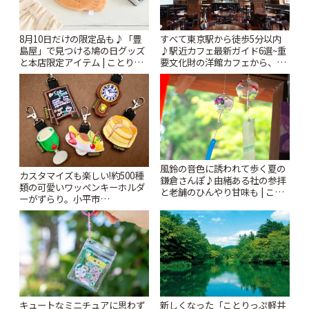
8月10日だけの限定品も♪「豊
すべて東京駅から徒歩5分以内
島屋」で見つける鳩の日グッズ
♪駅近カフェ最新ガイド6選~重
と本店限定アイテム | ことりっ
要文化財の洋館カフェから、改
ぷ
札すぐのレトロ喫茶まで~ | こと
りっぷ
風鈴の音色に誘われて歩く夏の
カスタマイズも楽しい!約500種
鎌倉さんぽ♪由緒ある社の参拝
類の可愛いワッペンキーホルダ
と老舗のひんやり甘味も | こと
ーがずらり。小平市
りっぷ
「Kimamaya T&K」 | ことりっ
ぷ
キュートなミニチュアに思わず
新しくなった「ことりっぷ軽井