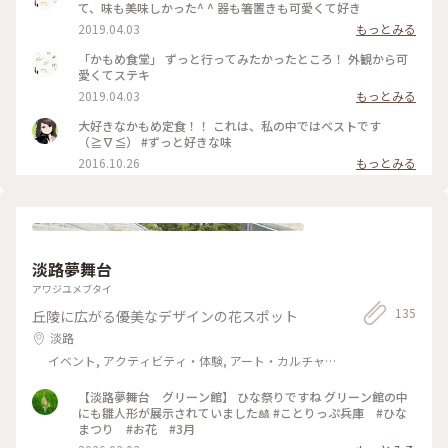
て、味も美味しかった^ ^ 器も箸置きも可愛くて好き
2019.04.03
もっとみる
「かもめ食堂」 ずっと行ってみたかったところ！ 外観から可
愛くてステキ
2019.04.03
もっとみる
大好きなかもめ定食！！ これは、私の中ではベストです
（≧∇≦） #ずっと好きな味
2016.10.26
もっとみる
淡路夢舞台
アワジユメブタイ
135
丘陵に広がる優美なデザインの花スポット
淡路
イベント, アクティビティ・体験, アート・カルチャ
ー, 風景・景色, その他施設
【淡路夢舞台 グリーン館】 ひな祭りですね グリーン館の中
にも雛人形が展示されていました🎎 #ことりっぷ兵庫 #ひな
まつり #お花 #3月