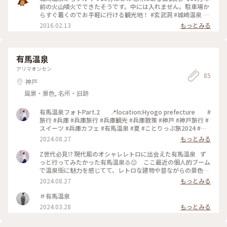
かりのミュージアムとレストラン、お土産物屋さんも充実した
前の火山噴火でできたそうです。中には入れません。駐車場か
ものでした。 特にレストランは、ランチやスイーツも美味し
らすぐ着くのでお手軽に行ける観光地！ #玄武洞 #城崎温泉 #
そうで、円山川を臨むテラス席に座れば運が良ければコウノト
洞窟 #洞
2016.02.13
もっとみる
リの姿を見ることもできるようです。 私はこのレストランを予
定に入れてなかったのですが、これから旅程を組まれる方には
特にお薦めです。 又、玄武洞では6月下旬にあじさい祭りも開
催されるようで、今の時期に行かれると綺麗なあじさいと荘厳
有馬温泉
な景観をどちらも楽しめてお得だと思います。 #緑あふれる #
アリマオンセン
ことりっぷ兵庫 #豊岡市 #玄武洞 #山陰ジオパーク #城崎温泉
85
神戸
風景・景色, 名所・旧跡
有馬温泉フォトPart.2 ⁡ ⁡ ⁡ ⁡ ⁡ ⁡ 📍location:Hyogo prefecture ⁡ ⁡ ⁡ ⁡ ⁡ ⁡ ⁡ #
旅行 #兵庫 #兵庫旅行 #兵庫観光 #兵庫散策 #神戸 #神戸旅行 #
スイーツ #兵庫カフェ #有馬温泉 #夏 #ことりっぷ旅2024 #観
光 #有馬温泉街 #旅行好きな人と繋がりたい #trip #travel
2024.08.27
もっとみる
Z世代必見⁉︎ 現代風のオシャレレトロに出会えた有馬温泉 ⁡ ⁡ ず
っと行ってみたかった有馬温泉♨︎😌 ⁡ ⁡ ⁡ ここ最近の個人的ブーム
で温泉街に魅力を感じてて、レトロな建物や昔ながらの景色に
すごく惹かれます⋆⸜♡⸝‍⋆ ⁡ ⁡ ⁡ ⁡ ⁡ ⁡ ⁡ ⁡ ⁡ ⁡ 📍location:Hyogo prefecture ⁡
2024.08.27
もっとみる
⁡ ⁡ ⁡ ⁡ ⁡ ⁡ #旅行 #兵庫 #兵庫旅行 #兵庫観光 #兵庫散策 #神戸 #神戸旅
行 #スイーツ #兵庫カフェ #有馬温泉 #夏 #ことりっぷ旅2024
＃有馬温泉
#観光 #有馬温泉街 #旅行好きな人と繋がりたい #trip #travel
2024.03.28
もっとみる