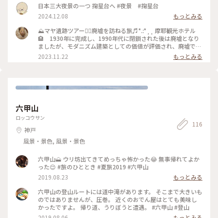
ープウェー 星の駅（掬星台） #兵庫#神戸#摩耶山#まやビュー
日本三大夜景の一つ 掬星台へ #夜景 #掬星台
ライン#摩耶ロープウェー#ロープウェイに乗るAyu#掬星台#こ
2024.12.08
もっとみる
とりっぷと一緒#ことりっぷ神戸
⛰️マヤ遺跡ツアー🚶‍♀️廃墟を訪ねる旅♬*.:*¸¸ 摩耶観光ホテル
🏨 1930年に完成し、1990年代に閉鎖された後は廃墟となり
ましたが、モダニズム建築としての価値が評価され、廃墟では
珍しい国の有形文化財として登録されています。 ドラマのロケ
2023.11.22
もっとみる
のために、セット🎹や機材をコツコツとケーブルで運んで上が
ってきたとか👀 相当たいへんだったと思います📽️🎞️ 最後の
写真は、ホテルのルームキーを模したお土産です。ケーブルの
駅に売っていました。ちょっと欲しかったなぁ😀 #私のことり
っぷ旅 #秋さんぽ #兵庫 #神戸市 #六甲山 #摩耶山 #摩耶観光ホ
テル #遺跡ツアー #廃墟ツアー #ピアノ🎹を弾くシーンが印象
六甲山
的🎬
ロッコウサン
116
神戸
風景・景色, 風景・景色
六甲山🗻 ウリ坊出てきてめっちゃ怖かった😂 無事帰れてよか
った😌 #旅のひととき #夏旅2019 #六甲山
2019.08.23
もっとみる
六甲山の登山ルートには道中滝があります。 そこまで大きいも
のではありませんが、圧巻。 近くのおでん屋はとても美味し
かったですよ。 帰り道、うりぼうと遭遇。 #六甲山 #登山
2019.08.06
もっとみる