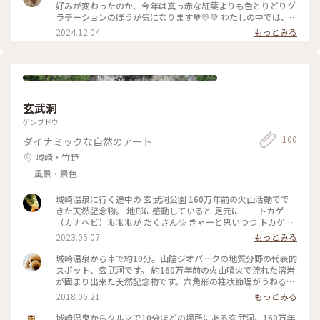
好みが変わったのか、今年は真っ赤な紅葉よりも色とりどりグ
ラデーションのほうが気になります🧡💛💚 わたしの中では、
ちょうど見頃でした😊 #ベストトリップ2024 #クラシカルな街
2024.12.04
もっとみる
#秋の彩り #兵庫 #神戸市 #神戸市立森林植物園 #紅葉 #紅葉狩
り #グラデーション
玄武洞
ゲンブドウ
100
ダイナミックな自然のアート
城崎・竹野
風景・景色
城崎温泉に行く途中の 玄武洞公園 160万年前の火山活動でで
きた天然記念物。 地形に感動していると 足元に…… トカゲ
（カナヘビ）🦎🦎🦎が たくさん💦 きゃーと思いつつ トカゲに
会うと 幸運が舞い込むという伝えを 思い出しふふふふふ😏😏
2023.05.07
もっとみる
このパワースポット玄武洞で トカゲさんに迎えられ 幸先良い
旅🎵 #私のことりっぷ旅 #玄武洞公園#トカゲ#たくさんのお出
城崎温泉から車で約10分。山陰ジオパークの地質分野の代表的
迎えに#きゃー#天然記念物#新緑#ゴールデンウィーク#Myこ
スポット、玄武洞です。 約160万年前の火山噴火で流れた溶岩
とりっぷ #快晴
が固まり出来た天然記念物です。六角形の柱状節理がうねるよ
うに重なる独特な地形は、目の前に立つと息を呑む迫力です。
2018.06.21
もっとみる
5つの洞があり、こちらは一番長い柱状節理が見られる青龍洞
で、水面に映り込んだ景色も美しいです。 今年の春に出来たば
城崎温泉からクルマで10分ほどの場所にある玄武洞。160万年