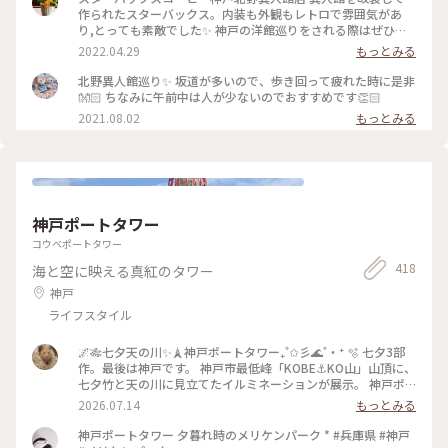
コーヒー神戸北野異人館店 #北野異人館街 #有形文化財 #私の
作られたスターバックス。内装も外観もレトロで雰囲気があ
ことりっぷ旅
り,とっても素敵でした✨ 神戸の洋館巡りをされる際はぜひこ
こで一息ついてみてはいかがでしょうか？ #ヒーリング旅 #春
2022.04.29
もっとみる
風さんぽ #Myことりっぷ #神戸#異人館#レトロ#兵庫県#スタ
ーバックス#スタバ
北野異人館巡り✨ 坂道が多いので、歩き回って疲れた時に是非
👐🏻 ちなみに午前中は人が少ないのでおすすめです👏🏻
2021.08.02
もっとみる
神戸ポートタワー
コウベポートタワー
418
海と空に映える真紅のタワー
神戸
ライフスタイル
🌌🎋七夕天の川✨🗼神戸ポートタワー₊˚✩彡🌊˚‧⁺ 🫧 七夕3部
作。最後は神戸です。 神戸市最低峰「KOBE⚓KO山」山頂に、
七夕竹と天の川に見立てたイルミネーションが展示。 神戸ポ
ートタワーを背景にした七夕風景でした。 タワーも七変化💚
2026.07.14
もっとみる
💙💜❤️ #ひみつの絶景 #神戸ポートタワー #メリケンパーク #
神戸 #七夕 #天の川 #イルミネーション #夜景
神戸ポートタワー 夕暮れ時のメリケンパーク * #兵庫県 #神戸