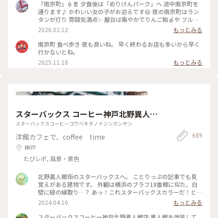
いていつも以上に華やかな雰囲気でした🏮🏮🏮 いつもより中
『南京町』🏮🧧 夕食後は「めりけんパーク」へ 途中南京町を
華色の強い雰囲気も楽しめて嬉しかったです😆 南京町に来た
通ります♪ かわいい女の子がお迎えです😆 夜の南京町はラン
ら‼︎やっぱり中華食べたいですよね😋 今回はお店には入らずに
タンが灯り 雰囲気満点✨ 屋台は賑やかでりんご飴🍎や フルー
お昼を兼ねて中華ちまきと北京ダックを食べ歩きでいただきま
ツ飴は大人気です💕 長安門には鳳凰🐦‍🔥✨ 中華街を抜けて港へ
2026.02.12
もっとみる
す🐔 まわりのみなさんもそれぞれ美味しそうにいちご飴やパ
向かいますが 夜はますます冷えて寒いこと🥶 ・ ・ #開運旅 #
ンダ饅などを堪能されていました😊 食べているのを見るとど
ことりっぷと一緒 #南京町 #南京町広場 #神戸南京町 #チャイ
南京町 食べ歩き 夜も良いね。 早く終わるお店も多いから早く
れも美味しそうでつい食べたくなりますよねぇ🤤
ナタウン #中華街 #屋台 #長安門 #元町 #神戸 #神戸市 #兵庫県
行かないとね。
（2026.3.1） #中華街 #食べ歩き #春節 #お散歩 #日本三大中華
#兵庫 #ことりっぷ神戸 #母娘旅
2025.11.18
もっとみる
街 #日本三大 #開運旅 #日本盛蔵開きと神戸の旅 #南京町 #こと
りっぷ神戸
スターバックス コーヒー神戸北野異人館
店
スターバックスコーヒーコウベキタノイジンカンテン
689
洋館カフェで、coffee time
神戸
たびレポ, 風景・景色
北野異人館街のスターバックスへ。 ことりっぷの記事でも見
覚えがある建物です。 外観は横浜のブラフ18番館に似た、白
壁に緑の縁取り…？ あっ！これスターバックスカラーだ！と気
付き、楽しくなりました。室内の暖炉やソファ、アンティーク
2024.04.10
もっとみる
もお洒落。 有形文化財の洋館の中でコーヒーが飲めるなんて、
旅の醍醐味ですね♪ #神戸 #スターバックス #スターバックス
スターバックスコーヒー神戸北野異人館店 異人館を改装して