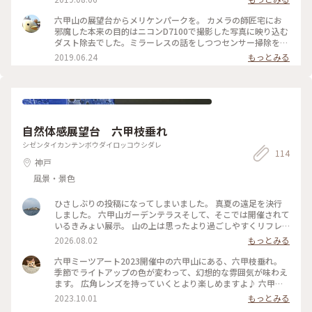
六甲山の展望台からメリケンパークを。 カメラの師匠宅にお
邪魔した本来の目的はニコンD7100で撮影した写真に映り込む
ダスト除去でした。ミラーレスの話をしつつセンサー掃除をし
てもらい…作業完了‼️ “さ、試し撮り行こかー😁“ ”ええっ、今
2019.06.24
もっとみる
か…“ 会話が終わる前に拉致されたウチのカメラバッグ、そし
て師匠の車には三脚が2台。逆らうだけ無駄と分かったウチが
黙って助手席に乗り込むと ”しゅっぱーつっ😆“ ニッコリ手を
振る娘さんと奥さん…おいおいマジかーーっ💦 折角なのでポー
トタワーとオリエンタルホテルをフレームインさせてパシャっ
とな。 そして気がつく…バックが黒やからダスト綺麗になって
自然体感展望台 六甲枝垂れ
るかどうか分からへんやん。。。 #ことりっぷ兵庫 #夜間撮影
#六甲山 #メリケンパーク #カメラ初心者 #夏旅2019
シゼンタイカンテンボウダイロッコウシダレ
114
神戸
風景・景色
ひさしぶりの投稿になってしまいました。 真夏の遠足を決行
しました。 六甲山ガーデンテラスそして、そこでは開催されて
いるきみょい展示。 山の上は思ったより過ごしやすくリフレ
ッシュできました。下山した後の灼熱地獄にはびっくりしまし
2026.08.02
もっとみる
た。 #六甲山
六甲ミーツアート2023開催中の六甲山にある、六甲枝垂れ。
季節でライトアップの色が変わって、幻想的な雰囲気が味わえ
ます。 広角レンズを持っていくとより楽しめますよ♪ 六甲山
は11月になるとかなり寒い(雪が降ることも！)ので、10月に訪
2023.10.01
もっとみる
れるのがオススメです！ #カメラ旅 #私のことりっぷ旅 #秋さ