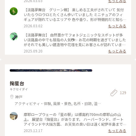
2026.03.03
もっとみる
【淡路夢舞台 グリーン館】 楽しめる工夫がされていて 気付
いたらウロウロとたくさん歩いていました ミニチュアのフィ
ギュアが隠れているエリアや 色や香り、形が特徴的だと知ら
せるマークがあったり 順路の案内板があっても マップを見な
2026.03.02
もっとみる
いと迷子になりそうでした #ことりっぷ兵庫 #植物 #淡路
島 #お花
【淡路夢舞台】 自然豊かでフォトジェニックなスポットが多
い淡路島の中でも屈指の人気📷✨ お花の時期を過ぎていました
がそれでも美しい建造物や花壇を見にお客さんが訪れていまし
た🌼 地下駐車場からエレベーターと徒歩を駆使して登って行
2025.09.20
もっとみる
った先にある正方形の花壇が特に有名！ 上から眺めるより個
人的には登っている途中で横から撮るのがより綺麗に映るな、
と感じました レストランやお土産屋さん、チャペルに庭園、
さらには日航ホテルもあり本気で回るなら1-2時間では全然足
りない！ 花が満開の季節にもう一度着たいな、と思いました
🌻 #兵庫 #淡路島 #淡路 #淡路島フォト #フォトジェニック #人
掬星台
気スポット #花 #花壇 #お花畑 #建築
キクセイダイ
129
神戸
アクティビティ・体験, 風景・景色, 名所・旧跡, 温
泉・スパ
摩耶ロープウェーの「星の駅」は標高約700mの摩耶山の山
上。 展望台『掬星台』があります。 ハーバーランド、ポート
アイランドや大阪方面、 お天気の良い日は遠く紀伊半島まで
見渡せる大パノラマの眺め。 🚠 『まやビューライン』 摩耶ケ
2025.12.17
もっとみる
ーブル駅 ↓ ケーブルカー 虹の駅（旧摩耶観光ホテル前） ↓ロ