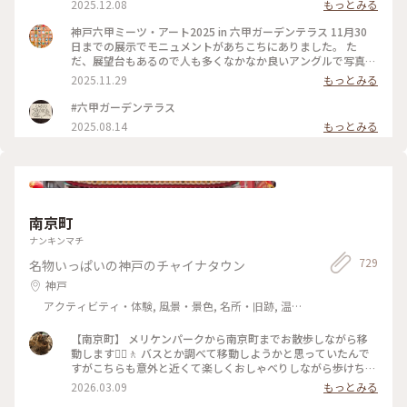
2025.12.08
もっとみる
神戸六甲ミーツ・アート2025 in 六甲ガーデンテラス 11月30
日までの展示でモニュメントがあちこちにありました。 た
だ、展望台もあるので人も多くなかなか良いアングルで写真が
撮れず💦 鹿さんとケンタウロスのような女性の妖精さんは 存
2025.11.29
もっとみる
在感があり青空にも映えて素敵でした！ 山頂からの景色も、
少し霞がかっていましたが 六甲アイランドや神戸空港が見え
#六甲ガーデンテラス
ました✈️ あと久々だったので知らなかったんですが、おむすび
2025.08.14
もっとみる
の 神社が出来ていてビックリしました（笑）
南京町
ナンキンマチ
729
名物いっぱいの神戸のチャイナタウン
神戸
アクティビティ・体験, 風景・景色, 名所・旧跡, 温
泉・スパ
【南京町】 メリケンパークから南京町までお散歩しながら移
動します🚶‍♂️🚶 バスとか調べて移動しようかと思っていたんで
すがこちらも意外と近くて楽しくおしゃべりしながら歩けちゃ
う距離でした 南京町は春節の時期が終わった頃にお邪魔した
2026.03.09
もっとみる
のにまだ赤い提灯やランタンオブジェなどの飾り付けが残って