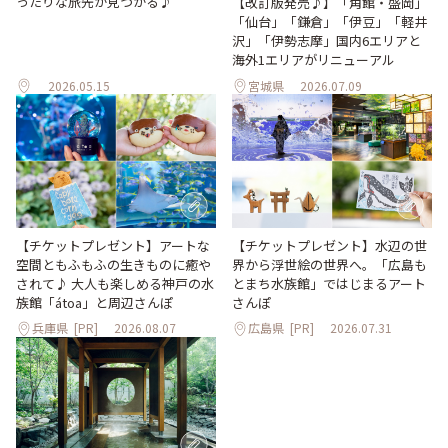
ったりな旅先が見つかる♪
【改訂版発売♪】「角館・盛岡」
「仙台」「鎌倉」「伊豆」「軽井
沢」「伊勢志摩」国内6エリアと
海外1エリアがリニューアル
2026.05.15
宮城県
2026.07.09
【チケットプレゼント】アートな
【チケットプレゼント】水辺の世
空間ともふもふの生きものに癒や
界から浮世絵の世界へ。「広島も
されて♪ 大人も楽しめる神戸の水
とまち水族館」ではじまるアート
族館「átoa」と周辺さんぽ
さんぽ
兵庫県
[PR]
2026.08.07
広島県
[PR]
2026.07.31