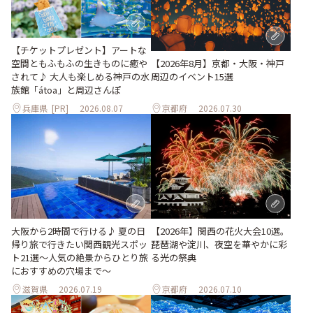
【チケットプレゼント】アートな
空間ともふもふの生きものに癒や
【2026年8月】京都・大阪・神戸
されて♪ 大人も楽しめる神戸の水
周辺のイベント15選
族館「átoa」と周辺さんぽ
兵庫県
[PR]
2026.08.07
京都府
2026.07.30
大阪から2時間で行ける♪ 夏の日
【2026年】関西の花火大会10選。
帰り旅で行きたい関西観光スポッ
琵琶湖や淀川、夜空を華やかに彩
ト21選～人気の絶景からひとり旅
る光の祭典
におすすめの穴場まで～
滋賀県
2026.07.19
京都府
2026.07.10