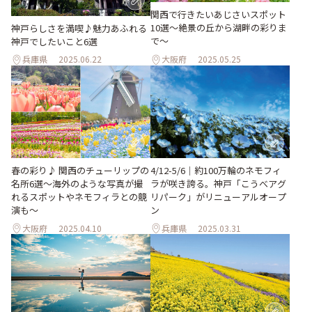
関西で行きたいあじさいスポット
10選〜絶景の丘から湖畔の彩りま
神戸らしさを満喫♪魅力あふれる
で〜
神戸でしたいこと6選
兵庫県
2025.06.22
大阪府
2025.05.25
春の彩り♪ 関西のチューリップの
4/12-5/6｜約100万輪のネモフィ
名所6選～海外のような写真が撮
ラが咲き誇る。神戸「こうべアグ
れるスポットやネモフィラとの競
リパーク」がリニューアルオープ
演も～
ン
大阪府
2025.04.10
兵庫県
2025.03.31