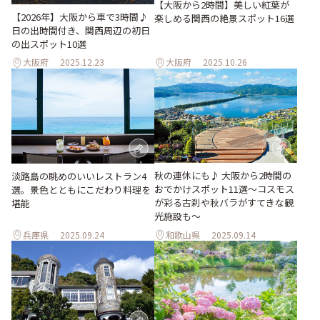
【大阪から2時間】美しい紅葉が
【2026年】大阪から車で3時間♪
楽しめる関西の絶景スポット16選
日の出時間付き、関西周辺の初日
の出スポット10選
大阪府
2025.12.23
大阪府
2025.10.26
秋の連休にも♪ 大阪から2時間の
淡路島の眺めのいいレストラン4
おでかけスポット11選～コスモス
選。景色とともにこだわり料理を
が彩る古刹や秋バラがすてきな観
堪能
光施設も～
兵庫県
2025.09.24
和歌山県
2025.09.14