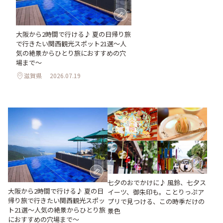
大阪から2時間で行ける♪ 夏の日帰り旅
で行きたい関西観光スポット21選～人
気の絶景からひとり旅におすすめの穴
場まで～
滋賀県
2026.07.19
七夕のおでかけに♪ 風鈴、七夕ス
大阪から2時間で行ける♪ 夏の日
イーツ、御朱印も。ことりっぷア
帰り旅で行きたい関西観光スポッ
プリで見つける、この時季だけの
ト21選～人気の絶景からひとり旅
景色
におすすめの穴場まで～