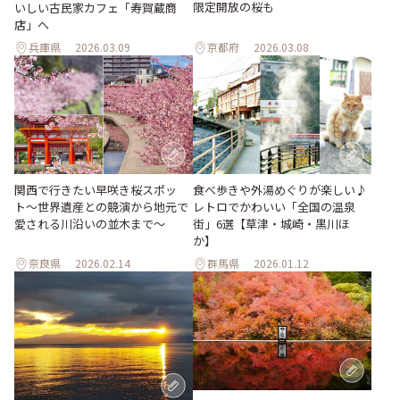
限定開放の桜も
いしい古民家カフェ「寿賀蔵商
店」へ
兵庫県
2026.03.09
京都府
2026.03.08
関西で行きたい早咲き桜スポッ
食べ歩きや外湯めぐりが楽しい♪
ト〜世界遺産との競演から地元で
レトロでかわいい「全国の温泉
愛される川沿いの並木まで〜
街」6選【草津・城崎・黒川ほ
か】
奈良県
2026.02.14
群馬県
2026.01.12