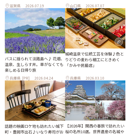
滋賀県
2026.07.19
山口県
2026.07.07
城崎温泉で伝統工芸を体験♪色と
バスに揺られて淡路島へ♪ 花畑、
りどりの麦わら細工にときめく
温泉、生しらす丼。車がなくても
「かみや民藝店」
楽しめる日帰り旅
兵庫県
[PR]
2026.04.24
兵庫県
2026.03.10
【2026年】関西の春旅で訪れたい
話題の映画ロケ地も訪れたい城下
桜の名所10選。世界遺産の名城や
町・豊岡市出石♪いなり寿司がお