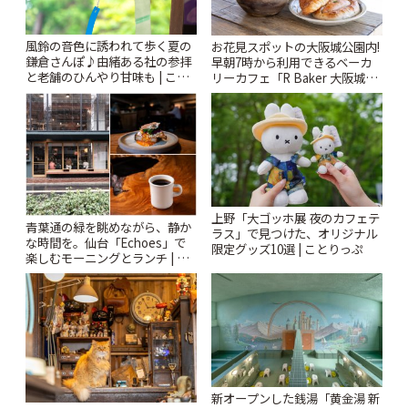
風鈴の音色に誘われて歩く夏の
お花見スポットの大阪城公園内!
鎌倉さんぽ♪由緒ある社の参拝
早朝7時から利用できるベーカ
と老舗のひんやり甘味も | こと
リーカフェ「R Baker 大阪城公
りっぷ
園店」 | ことりっぷ
上野「大ゴッホ展 夜のカフェテ
青葉通の緑を眺めながら、静か
ラス」で見つけた、オリジナル
な時間を。仙台「Echoes」で
限定グッズ10選 | ことりっぷ
楽しむモーニングとランチ | こ
とりっぷ
新オープンした銭湯「黄金湯 新