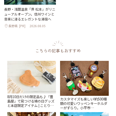
長野・浅間温泉「界 松本」がリニ
ューアルオープン。信州ワインと
音楽に浸るエレガントな湯宿へ
長野県
[PR]
2026.08.05
こちらの記事もおすすめ
8月10日だけの限定品も♪「豊
カスタマイズも楽しい!約500種
島屋」で見つける鳩の日グッズ
類の可愛いワッペンキーホルダ
と本店限定アイテム | ことりっ
ーがずらり。小平市
ぷ
「Kimamaya T&K」 | ことりっ