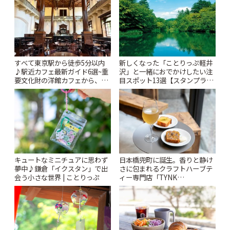
ぷ
すべて東京駅から徒歩5分以内
新しくなった「ことりっぷ軽井
♪駅近カフェ最新ガイド6選~重
沢」と一緒におでかけしたい注
要文化財の洋館カフェから、改
目スポット13選【スタンプラリ
札すぐのレトロ喫茶まで~ | こと
ー開催中】 | ことりっぷ
りっぷ
キュートなミニチュアに思わず
日本橋兜町に誕生。香りと静け
夢中♪鎌倉「イクスタン」で出
さに包まれるクラフトハーブテ
会う小さな世界 | ことりっぷ
ィー専門店「TYNK
Kabutocho」 | ことりっぷ