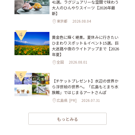
41選。ラグジュアリーな空間で味わう
大人のひんやりスイーツ【2026年最
新】
東京都
2026.08.04
4
黄金色に輝く絶景。夏休みに行きたい
ひまわりスポット＆イベント15選。巨
大迷路や夜のライトアップまで【2026
年夏】
全国
2026.08.01
5
【チケットプレゼント】水辺の世界か
ら浮世絵の世界へ。「広島もとまち水
族館」ではじまるアートさんぽ
広島県
[PR]
2026.07.31
もっとみる