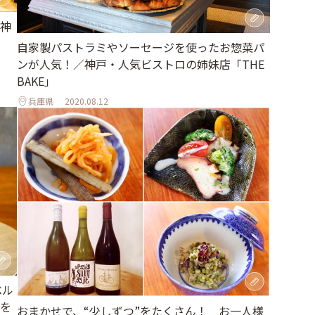
神
自家製パストラミやソーセージを使ったお惣菜パ
ンが人気！／神戸・人気ビストロの姉妹店「THE
BAKE」
兵庫県
2020.08.12
ベル
を
おまかせで、“少しずつ”をたくさん！ お一人様