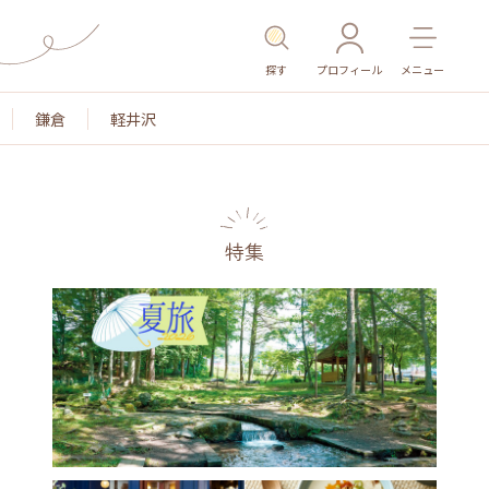
探す
プロフィール
メニュー
鎌倉
軽井沢
特集
名所・旧跡
温泉・スパ
その他施設
ごはん
カ