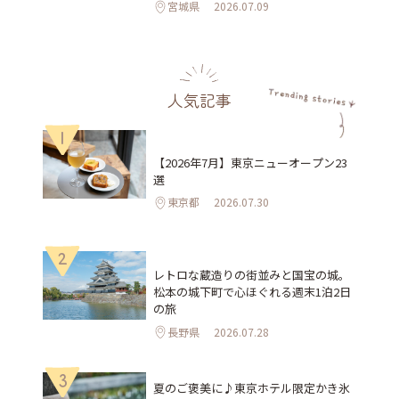
宮城県
2026.07.09
人気記事
1
【2026年7月】東京ニューオープン23
選
東京都
2026.07.30
2
レトロな蔵造りの街並みと国宝の城。
松本の城下町で心ほぐれる週末1泊2日
の旅
長野県
2026.07.28
3
夏のご褒美に♪東京ホテル限定かき氷