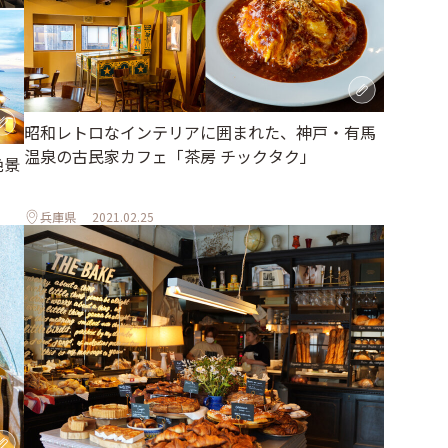
昭和レトロなインテリアに囲まれた、神戸・有馬
温泉の古民家カフェ「茶房 チックタク」
絶景
兵庫県
2021.02.25