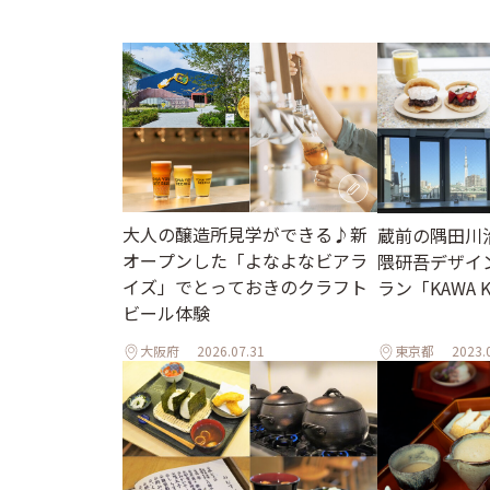
大人の醸造所見学ができる♪新
蔵前の隅田川
オープンした「よなよなビアラ
隈研吾デザイ
イズ」でとっておきのクラフト
ラン「KAWA K
ビール体験
大阪府
2026.07.31
東京都
2023.