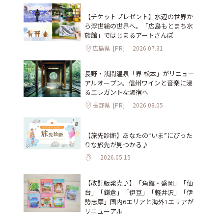
【チケットプレゼント】水辺の世界か
ら浮世絵の世界へ。「広島もとまち水
族館」ではじまるアートさんぽ
広島県
[PR]
2026.07.31
長野・浅間温泉「界 松本」がリニュー
アルオープン。信州ワインと音楽に浸
るエレガントな湯宿へ
長野県
[PR]
2026.08.05
【旅先診断】あなたの“いま”にぴった
りな旅先が見つかる♪
2026.05.15
【改訂版発売♪】「角館・盛岡」「仙
台」「鎌倉」「伊豆」「軽井沢」「伊
勢志摩」国内6エリアと海外1エリアが
リニューアル